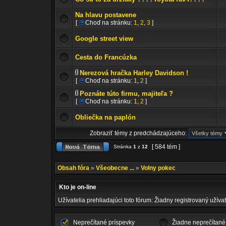
Na hlavu postavene
[
Choď na stránku:
1
,
2
,
3
]
Google street view
Cesta do Francúzka
Nerezová hračka Harley Davidson !
[
Choď na stránku:
1
,
2
]
Poznáte túto firmu, majiteľa ?
[
Choď na stránku:
1
,
2
]
Obliečka na paplón
Zobraziť témy z predchádzajúceho:
[ 584 tém ]
Stránka
1
z
12
Obsah fóra
»
Všeobecne ...
»
Volny pokec
Kto je on-line
Užívatelia prehliadajúci toto fórum: Žiadny registrovaný užívat
Neprečítané príspevky
Žiadne neprečítané