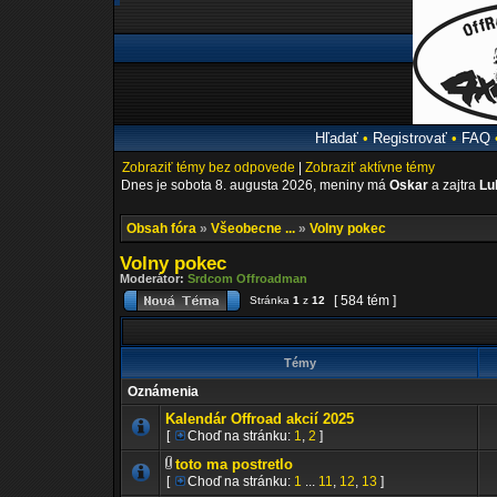
Hľadať
•
Registrovať
•
FAQ
Zobraziť témy bez odpovede
|
Zobraziť aktívne témy
Dnes je sobota 8. augusta 2026, meniny má
Oskar
a zajtra
Lu
Obsah fóra
»
Všeobecne ...
»
Volny pokec
Volny pokec
Moderátor:
Srdcom Offroadman
[ 584 tém ]
Stránka
1
z
12
Témy
Oznámenia
Kalendár Offroad akcií 2025
[
Choď na stránku:
1
,
2
]
toto ma postretlo
[
Choď na stránku:
1
...
11
,
12
,
13
]