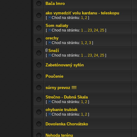
Bača Imro
ako vymedziť volu kardanu - teleskopu
[
Choď na stránku:
1
,
2
]
Som naliaty
[
Choď na stránku:
1
...
23
,
24
,
25
]
orechy
[
Choď na stránku:
1
,
2
,
3
]
Sneží
[
Choď na stránku:
1
...
23
,
24
,
25
]
Zabetónovaný syfón
Poučenie
súrny prevoz !!!!
Strečno - Dubná Skala
[
Choď na stránku:
1
,
2
]
ohybanie trubiek
[
Choď na stránku:
1
,
2
]
Dovolenka Chorvátsko
Nehoda terénu