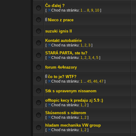
Čo ďalej ?
[
Choď na stránku:
1
...
8
,
9
,
10
]
Nieco z prace
suzuki ignis II
Kontakt autobatérie
[
Choď na stránku:
1
,
2
,
3
]
STARÁ PARTA, ste tu?
[
Choď na stránku:
1
,
2
,
3
,
4
,
5
]
forum 4x4nazory
čo to je? WTF?
[
Choď na stránku:
1
...
45
,
46
,
47
]
Stk s upravenym nissanom
offtopic kecy k predaju zj 5.9 :)
[
Choď na stránku:
1
,
2
]
Skúsenosti s náterom
[
Choď na stránku:
1
,
2
]
hladam mechanika VW group
[
Choď na stránku:
1
,
2
]