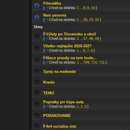
Filmotéka
[
Choď na stránku:
1
...
8
,
9
,
10
]
Nasi pesovia
[
Choď na stránku:
1
...
28
,
29
,
30
]
Témy
Výlety po Slovensku a okolí
[
Choď na stránku:
1
...
47
,
48
,
49
]
Všetko najlepšie 2020-202?
[
Choď na stránku:
1
...
6
,
7
,
8
]
Nieco pravdy na tom bude...
[
Choď na stránku:
1
...
709
,
710
,
711
]
Sprej na medvede
Kreslo
TEMU
Poplatky pri kúpe auta
[
Choď na stránku:
1
,
2
,
3
]
PODAKOVANIE
4x4 socialna siet.