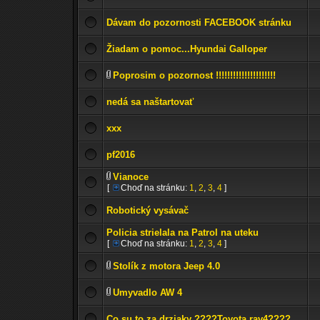
Dávam do pozornosti FACEBOOK stránku
Žiadam o pomoc...Hyundai Galloper
Poprosim o pozornost !!!!!!!!!!!!!!!!!!!!!
nedá sa naštartovať
xxx
pf2016
Vianoce
[
Choď na stránku:
1
,
2
,
3
,
4
]
Robotický vysávač
Policia strielala na Patrol na uteku
[
Choď na stránku:
1
,
2
,
3
,
4
]
Stolík z motora Jeep 4.0
Umyvadlo AW 4
Co su to za drziaky ????Toyota rav4????