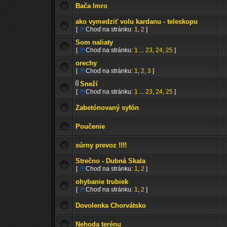
Bača Imro
ako vymedziť volu kardanu - teleskopu
[
Choď na stránku:
1
,
2
]
Som naliaty
[
Choď na stránku:
1
...
23
,
24
,
25
]
orechy
[
Choď na stránku:
1
,
2
,
3
]
Sneží
[
Choď na stránku:
1
...
23
,
24
,
25
]
Zabetónovaný syfón
Poučenie
súrny prevoz !!!!
Strečno - Dubná Skala
[
Choď na stránku:
1
,
2
]
ohybanie trubiek
[
Choď na stránku:
1
,
2
]
Dovolenka Chorvátsko
Nehoda terénu