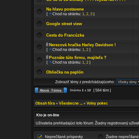
Na hlavu postavene
[
Choď na stránku:
1
,
2
,
3
]
Google street view
Cesta do Francúzka
Nerezová hračka Harley Davidson !
[
Choď na stránku:
1
,
2
]
Poznáte túto firmu, majiteľa ?
[
Choď na stránku:
1
,
2
]
Obliečka na paplón
Zobraziť témy z predchádzajúceho:
[ 584 tém ]
Stránka
1
z
12
Obsah fóra
»
Všeobecne ...
»
Volny pokec
Kto je on-line
Užívatelia prehliadajúci toto fórum: Žiadny registrovaný užívat
Neprečítané príspevky
Žiadne neprečítané