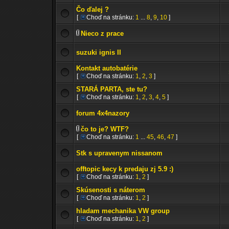
Čo ďalej ?
[
Choď na stránku:
1
...
8
,
9
,
10
]
Nieco z prace
suzuki ignis II
Kontakt autobatérie
[
Choď na stránku:
1
,
2
,
3
]
STARÁ PARTA, ste tu?
[
Choď na stránku:
1
,
2
,
3
,
4
,
5
]
forum 4x4nazory
čo to je? WTF?
[
Choď na stránku:
1
...
45
,
46
,
47
]
Stk s upravenym nissanom
offtopic kecy k predaju zj 5.9 :)
[
Choď na stránku:
1
,
2
]
Skúsenosti s náterom
[
Choď na stránku:
1
,
2
]
hladam mechanika VW group
[
Choď na stránku:
1
,
2
]