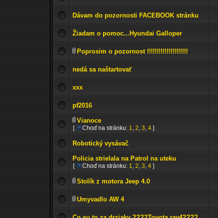
Dávam do pozornosti FACEBOOK stránku
Žiadam o pomoc...Hyundai Galloper
Poprosim o pozornost !!!!!!!!!!!!!!!!!!!!!
nedá sa naštartovať
xxx
pf2016
Vianoce
[
Choď na stránku:
1
,
2
,
3
,
4
]
Robotický vysávač
Policia strielala na Patrol na uteku
[
Choď na stránku:
1
,
2
,
3
,
4
]
Stolík z motora Jeep 4.0
Umyvadlo AW 4
Co su to za drziaky ????Toyota rav4????