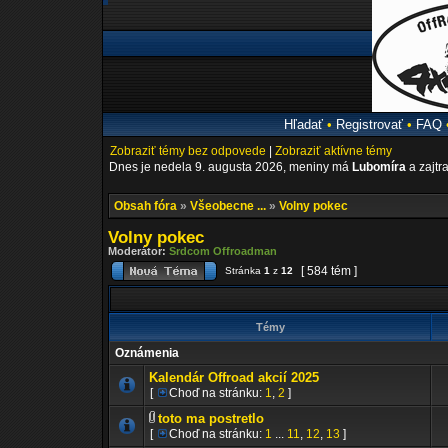
Hľadať
•
Registrovať
•
FAQ
Zobraziť témy bez odpovede
|
Zobraziť aktívne témy
Dnes je nedela 9. augusta 2026, meniny má
Lubomíra
a zajtr
Obsah fóra
»
Všeobecne ...
»
Volny pokec
Volny pokec
Moderátor:
Srdcom Offroadman
[ 584 tém ]
Stránka
1
z
12
Témy
Oznámenia
Kalendár Offroad akcií 2025
[
Choď na stránku:
1
,
2
]
toto ma postretlo
[
Choď na stránku:
1
...
11
,
12
,
13
]