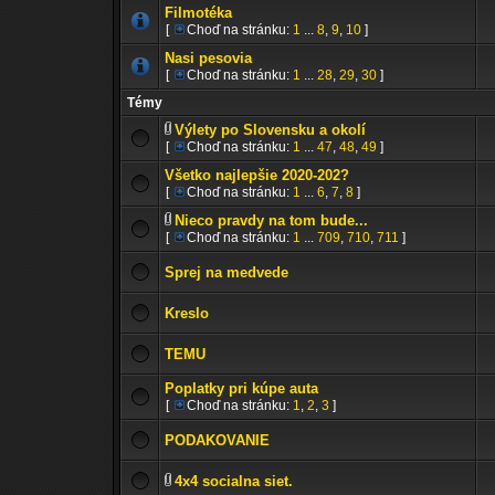
Filmotéka
[
Choď na stránku:
1
...
8
,
9
,
10
]
Nasi pesovia
[
Choď na stránku:
1
...
28
,
29
,
30
]
Témy
Výlety po Slovensku a okolí
[
Choď na stránku:
1
...
47
,
48
,
49
]
Všetko najlepšie 2020-202?
[
Choď na stránku:
1
...
6
,
7
,
8
]
Nieco pravdy na tom bude...
[
Choď na stránku:
1
...
709
,
710
,
711
]
Sprej na medvede
Kreslo
TEMU
Poplatky pri kúpe auta
[
Choď na stránku:
1
,
2
,
3
]
PODAKOVANIE
4x4 socialna siet.