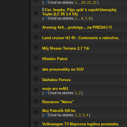
[
Choď na stránku:
1
...
20
,
21
,
22
]
Cez Jeepku, Pája späť k najobľúbenejšej
Toyke (LC 95 3.4 V6)
[
Choď na stránku:
1
...
6
,
7
,
8
]
Aromog 4x4....prototyp....na PREDAJ !!!
Land cruiser HJ 45 - Cestovanie s radosťou.
Môj Nissan Terrano 2,7 Tdi
Hľadám Patrol
ake pneumatiky na SUV
Daihatsu Feroza
moje aro m461
[
Choď na stránku:
1
,
2
]
Romanov "Nemo"
Moj Patrolík GR ko
[
Choď na stránku:
1
,
2
,
3
,
4
]
Volkswagen T3 Majorova legálna prestavba.