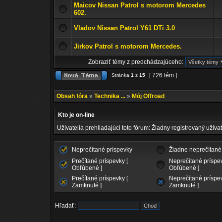
Maicov Nissan Patrol s motorom Mercedes
602.
Vladov Nissan Patrol Y61 DTi 3.0
Jirkov Patrol s motorom Mercedes.
Zobraziť témy z predchádzajúceho:
[ 726 tém ]
Stránka
1
z
15
Obsah fóra
»
Technika ...
»
Môj Offroad
Kto je on-line
Užívatelia prehliadajúci toto fórum: Žiadny registrovaný užívat
Neprečítané príspevky
Žiadne neprečítané
Prečítané príspevky [
Neprečítané príspev
Obľúbené ]
Obľúbené ]
Prečítané príspevky [
Neprečítané príspev
Zamknuté ]
Zamknuté ]
Hľadať: