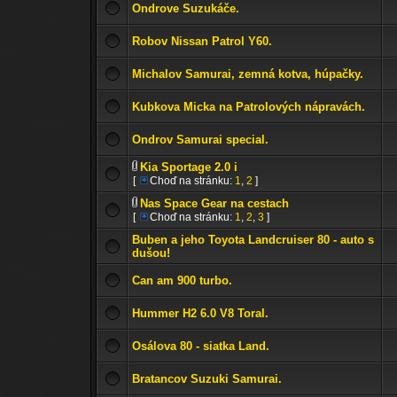
Ondrove Suzukáče.
Robov Nissan Patrol Y60.
Michalov Samurai, zemná kotva, húpačky.
Kubkova Micka na Patrolových nápravách.
Ondrov Samurai special.
Kia Sportage 2.0 i
[
Choď na stránku:
1
,
2
]
Nas Space Gear na cestach
[
Choď na stránku:
1
,
2
,
3
]
Buben a jeho Toyota Landcruiser 80 - auto s
dušou!
Can am 900 turbo.
Hummer H2 6.0 V8 Toral.
Osálova 80 - siatka Land.
Bratancov Suzuki Samurai.