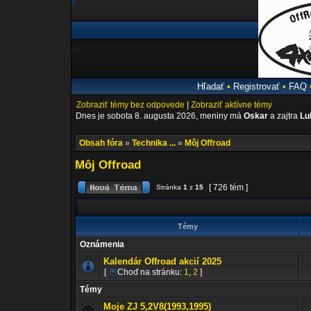
Hľadať
•
Registrovať
•
FAQ
Zobraziť témy bez odpovede
|
Zobraziť aktívne témy
Dnes je sobota 8. augusta 2026, meniny má
Oskar
a zajtra
Lu
Obsah fóra
»
Technika ...
»
Môj Offroad
Môj Offroad
[ 726 tém ]
Stránka
1
z
15
Témy
Oznámenia
Kalendár Offroad akcií 2025
[
Choď na stránku:
1
,
2
]
Témy
Moje ZJ 5,2V8(1993,1995)