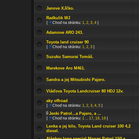
Janove XJčko.
Radkulik WJ
[
Choď na stránku:
1
,
2
,
3
,
4
]
Adamove ARO 243.
Toyota land cruiser 90
[
Choď na stránku:
1
,
2
,
3
]
Suzuku Samurai Tomáš.
Marekove Aro M461.
Sandra a jej Mitsubishi Pajero.
Vláďova Toyota Landcruiser 80 HDJ 12v.
aky offroad
[
Choď na stránku:
1
,
2
,
3
,
4
,
5
]
Jenki Patrol...a Pajero, a ...
[
Choď na stránku:
1
...
17
,
18
,
19
]
Lenka a jej kilo, Toyota Land cruiser 100 4,2
diesel.
Alánkov long special Nissan Patrol Y60 s