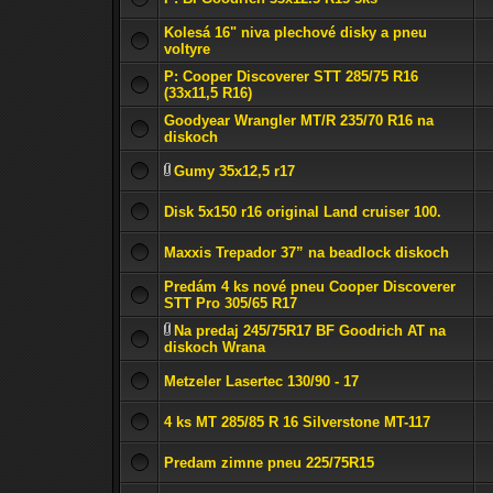
Kolesá 16" niva plechové disky a pneu
voltyre
P: Cooper Discoverer STT 285/75 R16
(33x11,5 R16)
Goodyear Wrangler MT/R 235/70 R16 na
diskoch
Gumy 35x12,5 r17
Disk 5x150 r16 original Land cruiser 100.
Maxxis Trepador 37” na beadlock diskoch
Predám 4 ks nové pneu Cooper Discoverer
STT Pro 305/65 R17
Na predaj 245/75R17 BF Goodrich AT na
diskoch Wrana
Metzeler Lasertec 130/90 - 17
4 ks MT 285/85 R 16 Silverstone MT-117
Predam zimne pneu 225/75R15