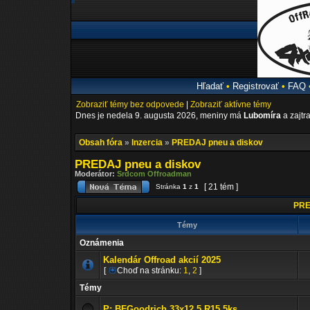
Hľadať
•
Registrovať
•
FAQ
Zobraziť témy bez odpovede
|
Zobraziť aktívne témy
Dnes je nedela 9. augusta 2026, meniny má
Lubomíra
a zajtr
Obsah fóra
»
Inzercia
»
PREDAJ pneu a diskov
PREDAJ pneu a diskov
Moderátor:
Srdcom Offroadman
[ 21 tém ]
Stránka
1
z
1
PRE
Témy
Oznámenia
Kalendár Offroad akcií 2025
[
Choď na stránku:
1
,
2
]
Témy
P: BFGoodrich 33x12.5 R15 5ks