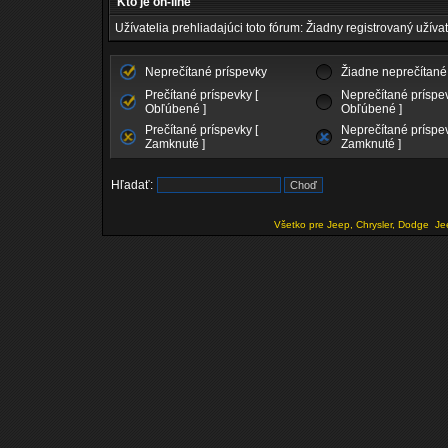
Kto je on-line
Užívatelia prehliadajúci toto fórum: Žiadny registrovaný užívat
Neprečítané príspevky
Žiadne neprečítané
Prečítané príspevky [
Neprečítané príspev
Obľúbené ]
Obľúbené ]
Prečítané príspevky [
Neprečítané príspev
Zamknuté ]
Zamknuté ]
Hľadať:
Všetko pre Jeep, Chrysler, Dodge
Je