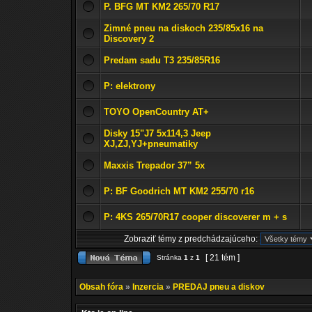
P. BFG MT KM2 265/70 R17
Zimné pneu na diskoch 235/85x16 na
Discovery 2
Predam sadu T3 235/85R16
P: elektrony
TOYO OpenCountry AT+
Disky 15"J7 5x114,3 Jeep
XJ,ZJ,YJ+pneumatiky
Maxxis Trepador 37” 5x
P: BF Goodrich MT KM2 255/70 r16
P: 4KS 265/70R17 cooper discoverer m + s
Zobraziť témy z predchádzajúceho:
[ 21 tém ]
Stránka
1
z
1
Obsah fóra
»
Inzercia
»
PREDAJ pneu a diskov