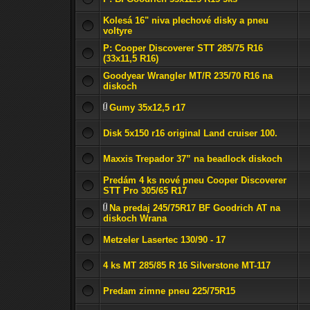
Kolesá 16" niva plechové disky a pneu
voltyre
P: Cooper Discoverer STT 285/75 R16
(33x11,5 R16)
Goodyear Wrangler MT/R 235/70 R16 na
diskoch
Gumy 35x12,5 r17
Disk 5x150 r16 original Land cruiser 100.
Maxxis Trepador 37” na beadlock diskoch
Predám 4 ks nové pneu Cooper Discoverer
STT Pro 305/65 R17
Na predaj 245/75R17 BF Goodrich AT na
diskoch Wrana
Metzeler Lasertec 130/90 - 17
4 ks MT 285/85 R 16 Silverstone MT-117
Predam zimne pneu 225/75R15