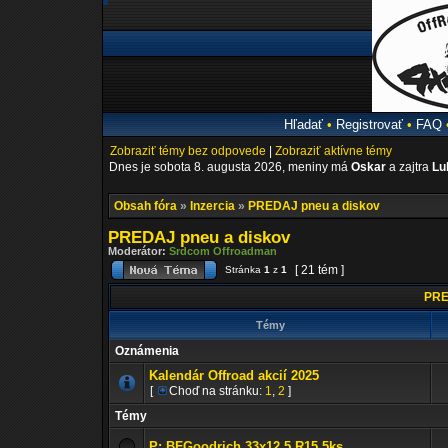
Hľadať
•
Registrovať
•
FAQ
Zobraziť témy bez odpovede
|
Zobraziť aktívne témy
Dnes je sobota 8. augusta 2026, meniny má
Oskar
a zajtra
Lu
Obsah fóra
»
Inzercia
»
PREDAJ pneu a diskov
PREDAJ pneu a diskov
Moderátor:
Srdcom Offroadman
[ 21 tém ]
Stránka
1
z
1
PRE
Témy
Oznámenia
Kalendár Offroad akcií 2025
[
Choď na stránku:
1
,
2
]
Témy
P: BFGoodrich 33x12.5 R15 5ks