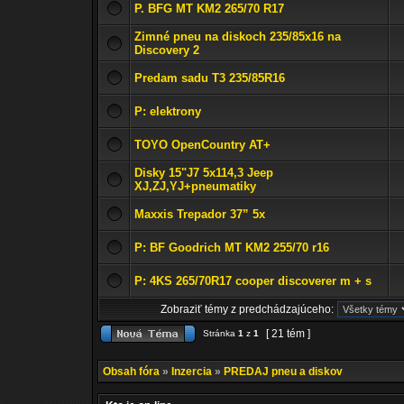
P. BFG MT KM2 265/70 R17
Zimné pneu na diskoch 235/85x16 na
Discovery 2
Predam sadu T3 235/85R16
P: elektrony
TOYO OpenCountry AT+
Disky 15"J7 5x114,3 Jeep
XJ,ZJ,YJ+pneumatiky
Maxxis Trepador 37” 5x
P: BF Goodrich MT KM2 255/70 r16
P: 4KS 265/70R17 cooper discoverer m + s
Zobraziť témy z predchádzajúceho:
[ 21 tém ]
Stránka
1
z
1
Obsah fóra
»
Inzercia
»
PREDAJ pneu a diskov