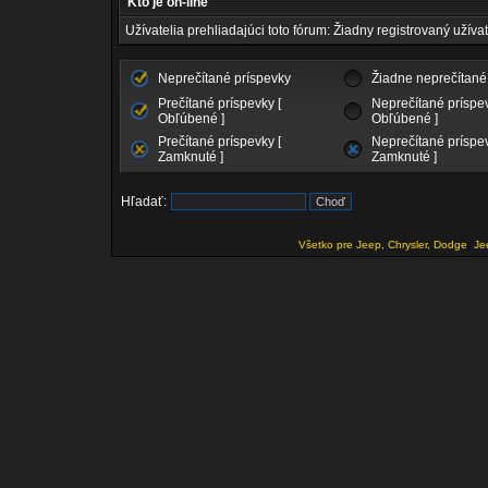
Kto je on-line
Užívatelia prehliadajúci toto fórum: Žiadny registrovaný užívat
Neprečítané príspevky
Žiadne neprečítané
Prečítané príspevky [
Neprečítané príspev
Obľúbené ]
Obľúbené ]
Prečítané príspevky [
Neprečítané príspev
Zamknuté ]
Zamknuté ]
Hľadať:
Všetko pre Jeep, Chrysler, Dodge
Je