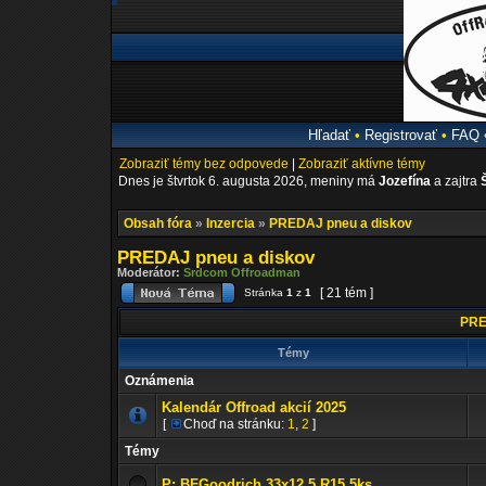
Hľadať
•
Registrovať
•
FAQ
Zobraziť témy bez odpovede
|
Zobraziť aktívne témy
Dnes je štvrtok 6. augusta 2026, meniny má
Jozefína
a zajtra
Obsah fóra
»
Inzercia
»
PREDAJ pneu a diskov
PREDAJ pneu a diskov
Moderátor:
Srdcom Offroadman
[ 21 tém ]
Stránka
1
z
1
PRE
Témy
Oznámenia
Kalendár Offroad akcií 2025
[
Choď na stránku:
1
,
2
]
Témy
P: BFGoodrich 33x12.5 R15 5ks