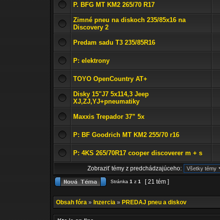
P. BFG MT KM2 265/70 R17
Zimné pneu na diskoch 235/85x16 na
Discovery 2
Predam sadu T3 235/85R16
P: elektrony
TOYO OpenCountry AT+
Disky 15"J7 5x114,3 Jeep
XJ,ZJ,YJ+pneumatiky
Maxxis Trepador 37” 5x
P: BF Goodrich MT KM2 255/70 r16
P: 4KS 265/70R17 cooper discoverer m + s
Zobraziť témy z predchádzajúceho:
[ 21 tém ]
Stránka
1
z
1
Obsah fóra
»
Inzercia
»
PREDAJ pneu a diskov