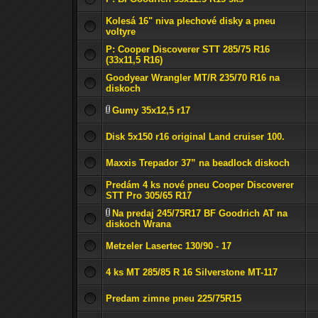
Kolesá 16" niva plechové disky a pneu
voltyre
P: Cooper Discoverer STT 285/75 R16
(33x11,5 R16)
Goodyear Wrangler MT/R 235/70 R16 na
diskoch
Gumy 35x12,5 r17
Disk 5x150 r16 original Land cruiser 100.
Maxxis Trepador 37” na beadlock diskoch
Predám 4 ks nové pneu Cooper Discoverer
STT Pro 305/65 R17
Na predaj 245/75R17 BF Goodrich AT na
diskoch Wrana
Metzeler Lasertec 130/90 - 17
4 ks MT 285/85 R 16 Silverstone MT-117
Predam zimne pneu 225/75R15