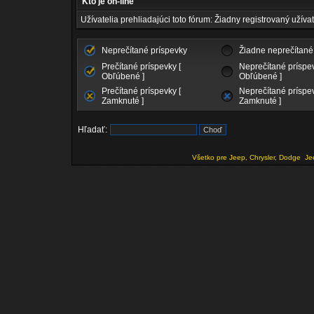
Kto je on-line
Užívatelia prehliadajúci toto fórum: Žiadny registrovaný užívat
Neprečítané príspevky
Žiadne neprečítané
Prečítané príspevky [
Neprečítané príspev
Obľúbené ]
Obľúbené ]
Prečítané príspevky [
Neprečítané príspev
Zamknuté ]
Zamknuté ]
Hľadať:
Všetko pre Jeep, Chrysler, Dodge
Je