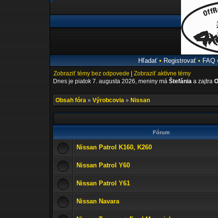
Hľadať
•
Registrovať
•
FAQ
Zobraziť témy bez odpovede
|
Zobraziť aktívne témy
Dnes je piatok 7. augusta 2026, meniny má
Štefánia
a zajtra
O
Obsah fóra
»
Výrobcovia
»
Nissan
Fórum
Nissan Patrol K160, K260
Nissan Patrol Y60
Nissan Patrol Y61
Nissan Navara