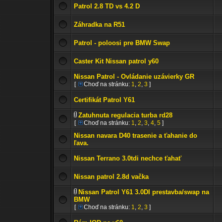
Patrol 2.8 TD vs 4.2 D
Záhradka na R51
Patrol - poloosi pre BMW Swap
Caster Kit Nissan patrol y60
Nissan Patrol - Ovládanie uzávierky GR
[
Choď na stránku:
1
,
2
,
3
]
Certifikát Patrol Y61
Zatuhnuta regulacia turba rd28
[
Choď na stránku:
1
,
2
,
3
,
4
,
5
]
Nissan navara D40 trasenie a ťahanie do
ľava.
Nissan Terrano 3.0tdi nechce ťahať
Nissan patrol 2.8d vačka
Nissan Patrol Y61 3.0DI prestavba/swap na
BMW
[
Choď na stránku:
1
,
2
,
3
]