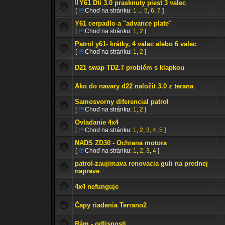
Y61 Dti 3.0 prasknuty piest 3 valec
[
Choď na stránku:
1
...
5
,
6
,
7
]
Y61 cerpadlo a "advance plate"
[
Choď na stránku:
1
,
2
]
Patrol y61- krátky, 4 valec alebo 6 valec
[
Choď na stránku:
1
,
2
]
D21 swap TD2.7 problém s klapkou
Ako do navary d22 naložit 3.0 z terana
Samosvorny diferencial patrol
[
Choď na stránku:
1
,
2
]
Ovladanie 4x4
[
Choď na stránku:
1
,
2
,
3
,
4
,
5
]
NADS ZD30 - Ochrana motora
[
Choď na stránku:
1
,
2
,
3
,
4
]
patrol-zaujimava renovacia guli na prednej
naprave
4x4 nefunguje
Čapy riadenia Terrano2
Rám - odlisnosti