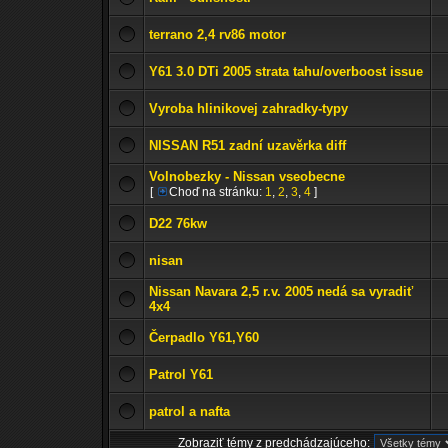
terrano 2,4 rv86 motor
Y61 3.0 DTi 2005 strata tahu/overboost issue
Vyroba hlinikovej zahradky-typy
NISSAN R51 zadní uzavěrka diff
Volnobezky - Nissan vseobecne
[
Choď na stránku:
1
,
2
,
3
,
4
]
D22 76kw
nisan
Nissan Navara 2,5 r.v. 2005 nedá sa vyradiť
4x4
Čerpadlo Y61,Y60
Patrol Y61
patrol a nafta
Zobraziť témy z predchádzajúceho: