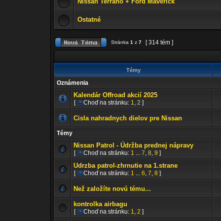
Nissan Terrano + Ford Maverick
Ostatné
[ 314 tém ]
Stránka
1
z
7
Témy
Oznámenia
Kalendár Offroad akcií 2025
[
Choď na stránku:
1
,
2
]
Cisla nahradnych dielov pre Nissan
Témy
Nissan Patrol - Údržba prednej nápravy
[
Choď na stránku:
1
...
7
,
8
,
9
]
Udrzba patrol-zhrnutie na 1.strane
[
Choď na stránku:
1
...
6
,
7
,
8
]
Než založíte novú tému...
kontrolka airbagu
[
Choď na stránku:
1
,
2
]