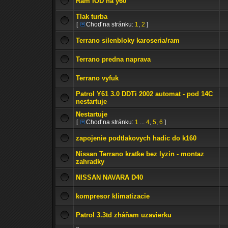
Rám IOD na y60
Tlak turba
[
Choď na stránku:
1
,
2
]
Terrano silenbloky karoseria/ram
Terrano predna naprava
Terrano vyfuk
Patrol Y61 3.0 DDTi 2002 automat - pod 14C
nestartuje
Nestartuje
[
Choď na stránku:
1
...
4
,
5
,
6
]
zapojenie podtlakovych hadic do k160
Nissan Terrano kratke bez lyzin - montaz
zahradky
NISSAN NAVARA D40
kompresor klimatizacie
Patrol 3.3td zháňam uzavierku