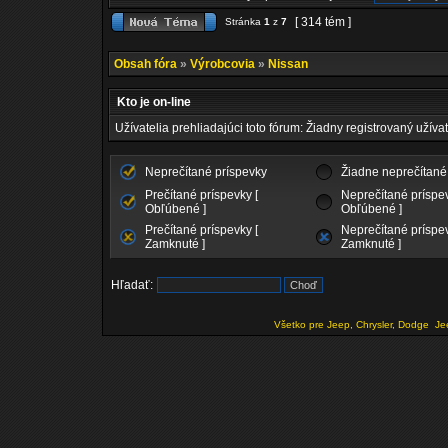
[ 314 tém ]
Stránka
1
z
7
Obsah fóra
»
Výrobcovia
»
Nissan
Kto je on-line
Užívatelia prehliadajúci toto fórum: Žiadny registrovaný užívat
Neprečítané príspevky
Žiadne neprečítané
Prečítané príspevky [
Neprečítané príspev
Obľúbené ]
Obľúbené ]
Prečítané príspevky [
Neprečítané príspev
Zamknuté ]
Zamknuté ]
Hľadať:
Všetko pre Jeep, Chrysler, Dodge
Je