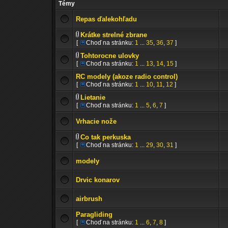
Témy
Repas ďalekohľadu
Krátke strelné zbrane
[
Choď na stránku:
1
...
35
,
36
,
37
]
Tohtorocne ulovky
[
Choď na stránku:
1
...
13
,
14
,
15
]
RC modely (akoze radio control)
[
Choď na stránku:
1
...
10
,
11
,
12
]
Lietanie
[
Choď na stránku:
1
...
5
,
6
,
7
]
Vrhacie nože
Co tak perkuska
[
Choď na stránku:
1
...
29
,
30
,
31
]
modely
Drvic konarov
airbrush
Paragliding
[
Choď na stránku:
1
...
6
,
7
,
8
]