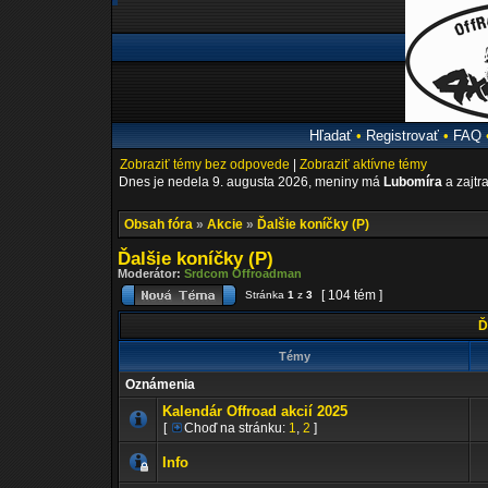
Hľadať
•
Registrovať
•
FAQ
Zobraziť témy bez odpovede
|
Zobraziť aktívne témy
Dnes je nedela 9. augusta 2026, meniny má
Lubomíra
a zajtr
Obsah fóra
»
Akcie
»
Ďalšie koníčky (P)
Ďalšie koníčky (P)
Moderátor:
Srdcom Offroadman
[ 104 tém ]
Stránka
1
z
3
Ďa
Témy
Oznámenia
Kalendár Offroad akcií 2025
[
Choď na stránku:
1
,
2
]
Info