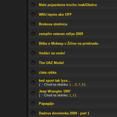
Male pojazdenie trochu inak/Gbelce
WAU lepsie ako OFF
Brokova strelnica
zemplin veteran rallye 2009
Bitka o Midway v Žiline na priehrade.
Vodáci na vodu!
The UAZ Model
zlata rybka
ked sport tak lyze...
[
Choď na stránku:
1
...
6
,
7
,
8
]
Jeep Wrangler 1997
[
Choď na stránku:
1
,
2
]
Papagáje
Dadova dovolenka 2009 - part 1