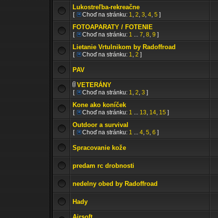
Lukostreľba-rekreačne
[
Choď na stránku:
1
,
2
,
3
,
4
,
5
]
FOTOAPARATY / FOTENIE
[
Choď na stránku:
1
...
7
,
8
,
9
]
Lietanie Vrtulnikom by Radoffroad
[
Choď na stránku:
1
,
2
]
PAV
VETERÁNY
[
Choď na stránku:
1
,
2
,
3
]
Kone ako koníček
[
Choď na stránku:
1
...
13
,
14
,
15
]
Outdoor a survival
[
Choď na stránku:
1
...
4
,
5
,
6
]
Spracovanie kože
predam rc drobnosti
nedelny obed by Radoffroad
Hady
Airsoft