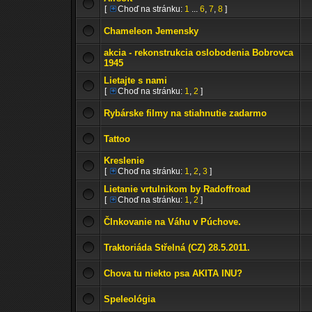
[
Choď na stránku:
1
...
6
,
7
,
8
]
Chameleon Jemensky
akcia - rekonstrukcia oslobodenia Bobrovca
1945
Lietajte s nami
[
Choď na stránku:
1
,
2
]
Rybárske filmy na stiahnutie zadarmo
Tattoo
Kreslenie
[
Choď na stránku:
1
,
2
,
3
]
Lietanie vrtulnikom by Radoffroad
[
Choď na stránku:
1
,
2
]
Člnkovanie na Váhu v Púchove.
Traktoriáda Střelná (CZ) 28.5.2011.
Chova tu niekto psa AKITA INU?
Speleológia