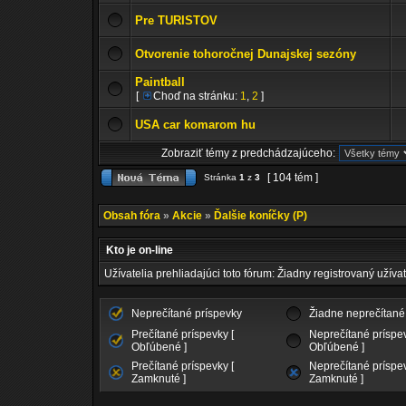
Pre TURISTOV
Otvorenie tohoročnej Dunajskej sezóny
Paintball
[
Choď na stránku:
1
,
2
]
USA car komarom hu
Zobraziť témy z predchádzajúceho:
[ 104 tém ]
Stránka
1
z
3
Obsah fóra
»
Akcie
»
Ďalšie koníčky (P)
Kto je on-line
Užívatelia prehliadajúci toto fórum: Žiadny registrovaný užívat
Neprečítané príspevky
Žiadne neprečítané
Prečítané príspevky [
Neprečítané príspev
Obľúbené ]
Obľúbené ]
Prečítané príspevky [
Neprečítané príspev
Zamknuté ]
Zamknuté ]