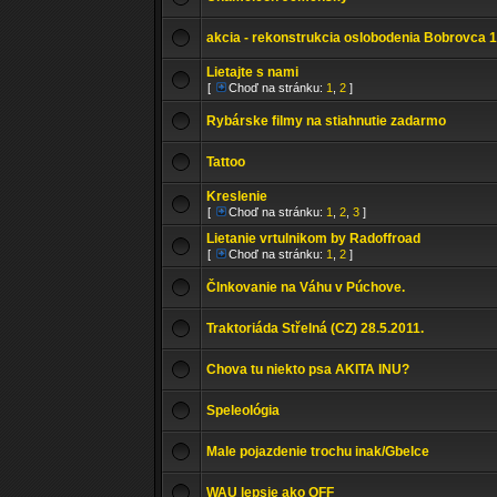
akcia - rekonstrukcia oslobodenia Bobrovca 
Lietajte s nami
[
Choď na stránku:
1
,
2
]
Rybárske filmy na stiahnutie zadarmo
Tattoo
Kreslenie
[
Choď na stránku:
1
,
2
,
3
]
Lietanie vrtulnikom by Radoffroad
[
Choď na stránku:
1
,
2
]
Člnkovanie na Váhu v Púchove.
Traktoriáda Střelná (CZ) 28.5.2011.
Chova tu niekto psa AKITA INU?
Speleológia
Male pojazdenie trochu inak/Gbelce
WAU lepsie ako OFF