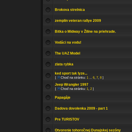
Brokova strelnica
zemplin veteran rallye 2009
Bitka o Midway v Žiline na priehrade.
Vodáci na vodu!
The UAZ Model
zlata rybka
ked sport tak lyze...
[
Choď na stránku:
1
...
6
,
7
,
8
]
Jeep Wrangler 1997
[
Choď na stránku:
1
,
2
]
Papagáje
Dadova dovolenka 2009 - part 1
Pre TURISTOV
Otvorenie tohoročnej Dunajskej sezóny