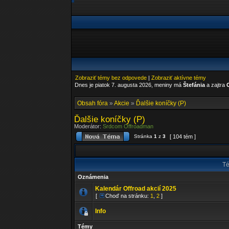
Zobraziť témy bez odpovede
|
Zobraziť aktívne témy
Dnes je piatok 7. augusta 2026, meniny má
Štefánia
a zajtra
Obsah fóra
»
Akcie
»
Ďalšie koníčky (P)
Ďalšie koníčky (P)
Moderátor:
Srdcom Offroadman
Stránka
1
z
3
[ 104 tém ]
T
Oznámenia
Kalendár Offroad akcií 2025
[
Choď na stránku:
1
,
2
]
Info
Témy