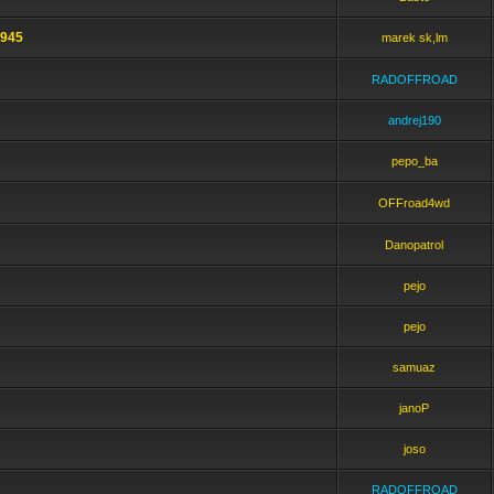
1945
marek sk,lm
RADOFFROAD
andrej190
pepo_ba
OFFroad4wd
Danopatrol
pejo
pejo
samuaz
janoP
joso
RADOFFROAD