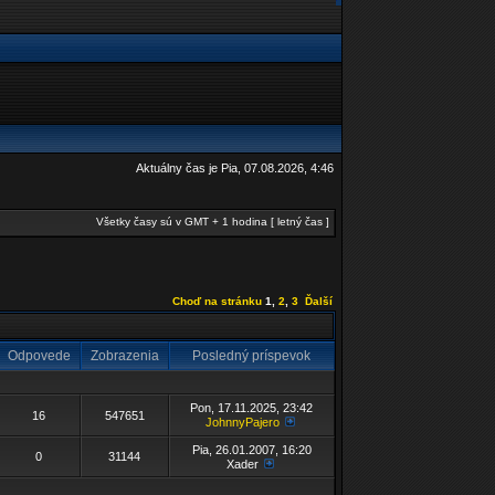
Aktuálny čas je Pia, 07.08.2026, 4:46
Všetky časy sú v GMT + 1 hodina [ letný čas ]
Choď na stránku
1
,
2
,
3
Ďalší
Odpovede
Zobrazenia
Posledný príspevok
Pon, 17.11.2025, 23:42
16
547651
JohnnyPajero
Pia, 26.01.2007, 16:20
0
31144
Xader