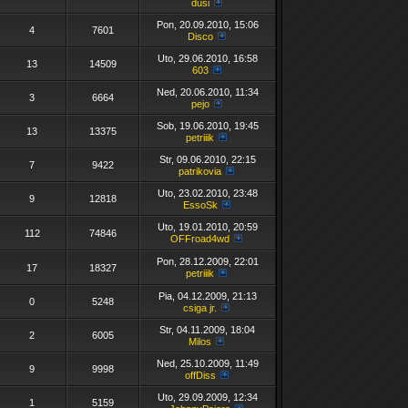
dusi
Pon, 20.09.2010, 15:06
4
7601
Disco
Uto, 29.06.2010, 16:58
13
14509
603
Ned, 20.06.2010, 11:34
3
6664
pejo
Sob, 19.06.2010, 19:45
13
13375
petriiik
Str, 09.06.2010, 22:15
7
9422
patrikovia
Uto, 23.02.2010, 23:48
9
12818
EssoSk
Uto, 19.01.2010, 20:59
112
74846
OFFroad4wd
Pon, 28.12.2009, 22:01
17
18327
petriiik
Pia, 04.12.2009, 21:13
0
5248
csiga jr.
Str, 04.11.2009, 18:04
2
6005
Milos
Ned, 25.10.2009, 11:49
9
9998
offDiss
Uto, 29.09.2009, 12:34
1
5159