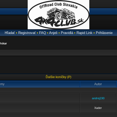
Hľadať
•
Registrovať
•
FAQ
•
Anjeli
•
Pravidlá
•
Rapid Link
•
Prihlásenie
Oskar
Ďalšie koníčky (P)
émy
Autor
andrej190
Xader