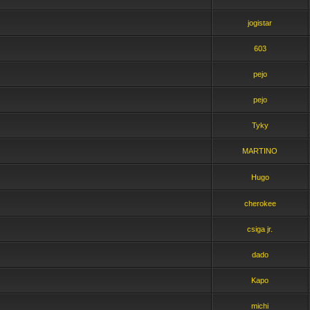
jogistar
603
pejo
pejo
Tyky
MARTINO
Hugo
cherokee
csiga jr.
dado
Kapo
michi