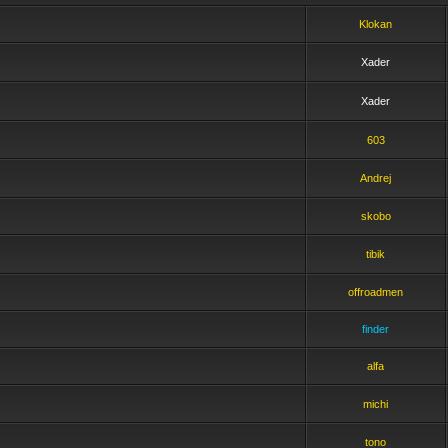
Klokan
Xader
Xader
603
Andrej
skobo
tibik
offroadmen
finder
alfa
michi
tono