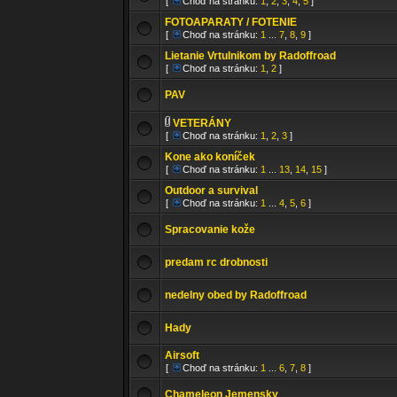
[
Choď na stránku:
1
,
2
,
3
,
4
,
5
]
FOTOAPARATY / FOTENIE
[
Choď na stránku:
1
...
7
,
8
,
9
]
Lietanie Vrtulnikom by Radoffroad
[
Choď na stránku:
1
,
2
]
PAV
VETERÁNY
[
Choď na stránku:
1
,
2
,
3
]
Kone ako koníček
[
Choď na stránku:
1
...
13
,
14
,
15
]
Outdoor a survival
[
Choď na stránku:
1
...
4
,
5
,
6
]
Spracovanie kože
predam rc drobnosti
nedelny obed by Radoffroad
Hady
Airsoft
[
Choď na stránku:
1
...
6
,
7
,
8
]
Chameleon Jemensky