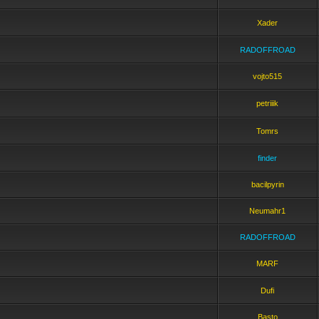
Xader
RADOFFROAD
vojto515
petriiik
Tomrs
finder
bacilpyrin
Neumahr1
RADOFFROAD
MARF
Dufi
Basto