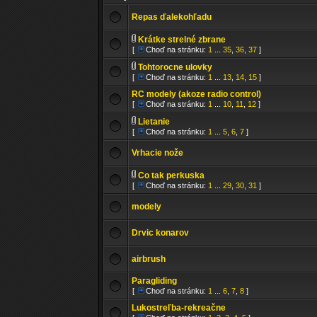
Repas ďalekohľadu
Krátke strelné zbrane
[
Choď na stránku:
1
...
35
,
36
,
37
]
Tohtorocne ulovky
[
Choď na stránku:
1
...
13
,
14
,
15
]
RC modely (akoze radio control)
[
Choď na stránku:
1
...
10
,
11
,
12
]
Lietanie
[
Choď na stránku:
1
...
5
,
6
,
7
]
Vrhacie nože
Co tak perkuska
[
Choď na stránku:
1
...
29
,
30
,
31
]
modely
Drvic konarov
airbrush
Paragliding
[
Choď na stránku:
1
...
6
,
7
,
8
]
Lukostreľba-rekreačne