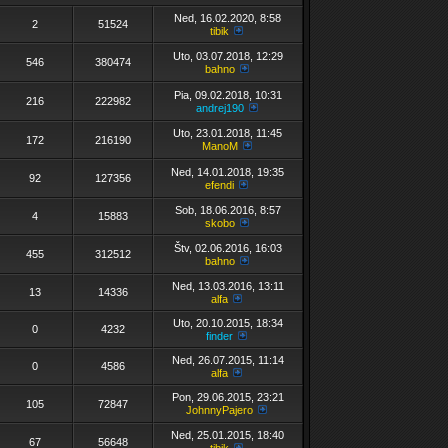
Ned, 16.02.2020, 8:58
2
51524
tibik
Uto, 03.07.2018, 12:29
546
380474
bahno
Pia, 09.02.2018, 10:31
216
222982
andrej190
Uto, 23.01.2018, 11:45
172
216190
ManoM
Ned, 14.01.2018, 19:35
92
127356
efendi
Sob, 18.06.2016, 8:57
4
15883
skobo
Štv, 02.06.2016, 16:03
455
312512
bahno
Ned, 13.03.2016, 13:11
13
14336
alfa
Uto, 20.10.2015, 18:34
0
4232
finder
Ned, 26.07.2015, 11:14
0
4586
alfa
Pon, 29.06.2015, 23:21
105
72847
JohnnyPajero
Ned, 25.01.2015, 18:40
67
56648