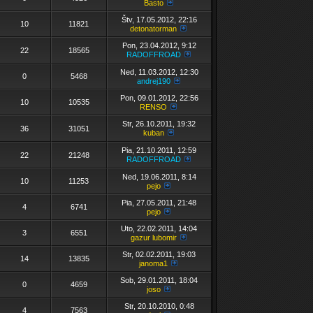
Basto
Štv, 17.05.2012, 22:16
10
11821
detonatorman
Pon, 23.04.2012, 9:12
22
18565
RADOFFROAD
Ned, 11.03.2012, 12:30
0
5468
andrej190
Pon, 09.01.2012, 22:56
10
10535
RENSO
Str, 26.10.2011, 19:32
36
31051
kuban
Pia, 21.10.2011, 12:59
22
21248
RADOFFROAD
Ned, 19.06.2011, 8:14
10
11253
pejo
Pia, 27.05.2011, 21:48
4
6741
pejo
Uto, 22.02.2011, 14:04
3
6551
gazur lubomir
Str, 02.02.2011, 19:03
14
13835
janoma1
Sob, 29.01.2011, 18:04
0
4659
joso
Str, 20.10.2010, 0:48
4
7563