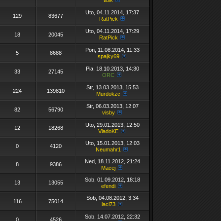
tibik
Uto, 04.11.2014, 17:37
129
83677
RatPick
Uto, 04.11.2014, 17:29
18
20045
RatPick
Pon, 11.08.2014, 11:33
5
8688
spajky69
Pia, 18.10.2013, 14:30
33
27145
ORC
Str, 13.03.2013, 15:53
224
139810
Murdokzc
Str, 06.03.2013, 12:07
82
56790
visby
Uto, 29.01.2013, 12:50
12
18268
VladoKE
Uto, 15.01.2013, 12:03
0
4120
Neumahr1
Ned, 18.11.2012, 21:24
8
9386
Macej
Sob, 01.09.2012, 18:18
13
13055
efendi
Sob, 04.08.2012, 3:34
116
75014
laci73
Sob, 14.07.2012, 22:32
0
4526