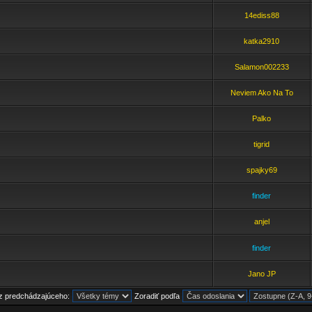
14ediss88
katka2910
Salamon002233
Neviem Ako Na To
Palko
tigrid
spajky69
finder
anjel
finder
Jano JP
z predchádzajúceho:
Zoradiť podľa