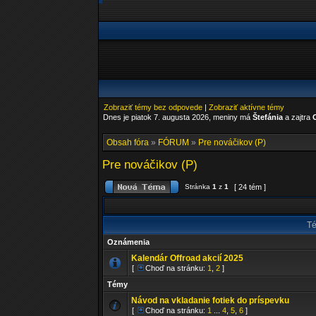
Zobraziť témy bez odpovede
|
Zobraziť aktívne témy
Dnes je piatok 7. augusta 2026, meniny má
Štefánia
a zajtra
Obsah fóra
»
FÓRUM
»
Pre nováčikov (P)
Pre nováčikov (P)
Stránka
1
z
1
[ 24 tém ]
T
Oznámenia
Kalendár Offroad akcií 2025
[
Choď na stránku:
1
,
2
]
Témy
Návod na vkladanie fotiek do príspevku
[
Choď na stránku:
1
...
4
,
5
,
6
]