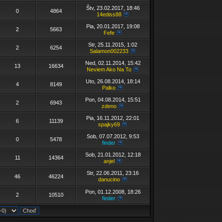
Štv, 23.02.2017, 18:46
0
4864
14ediss88
Pia, 20.01.2017, 19:08
2
5663
Fefe
Str, 25.11.2015, 1:02
2
6254
Salamon002233
Ned, 02.11.2014, 15:42
13
16634
Neviem Ako Na To
Uto, 26.08.2014, 18:14
4
8149
Palko
Pon, 04.08.2014, 15:51
2
6943
zdeno
Pia, 16.11.2012, 22:01
6
11139
spajky69
Sob, 07.07.2012, 9:53
0
5478
finder
Sob, 21.01.2012, 12:18
11
14364
anjel
Str, 22.06.2011, 23:16
46
46224
danucino
Pon, 01.12.2008, 18:26
2
10510
finder