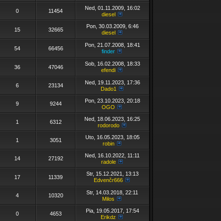
Ned, 01.11.2009, 16:02
0
11454
diesel
Pon, 30.03.2009, 6:46
15
32665
diesel
Pon, 21.07.2008, 18:41
54
66456
finder
Sob, 16.02.2008, 18:33
36
47046
efendi
Ned, 19.11.2023, 17:36
6
23134
Dado1
Pon, 23.10.2023, 20:18
9
9244
OGO
Ned, 18.06.2023, 16:25
1
6312
rodorodo
Uto, 16.05.2023, 18:05
1
3051
robin
Ned, 16.10.2022, 11:11
14
27192
radole
Str, 15.12.2021, 13:13
17
11339
Edvenčr666
Str, 14.03.2018, 22:11
4
10320
Milos
Pia, 19.05.2017, 17:54
0
4653
Erikdz