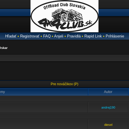
Hľadať
•
Registrovať
•
FAQ
•
Anjeli
•
Pravidlá
•
Rapid Link
•
Prihlásenie
Oskar
Pre nováčikov (P)
émy
Autor
andrej190
diesel