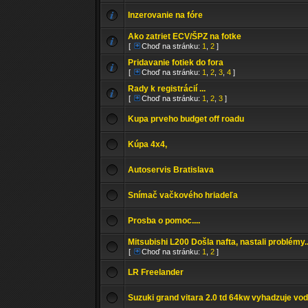
Inzerovanie na fóre
Ako zatriet ECV/ŠPZ na fotke
[
Choď na stránku:
1
,
2
]
Pridavanie fotiek do fora
[
Choď na stránku:
1
,
2
,
3
,
4
]
Rady k registrácií ...
[
Choď na stránku:
1
,
2
,
3
]
Kupa prveho budget off roadu
Kúpa 4x4,
Autoservis Bratislava
Snímač vačkového hriadeľa
Prosba o pomoc....
Mitsubishi L200 Došla nafta, nastali problémy..
[
Choď na stránku:
1
,
2
]
LR Freelander
Suzuki grand vitara 2.0 td 64kw vyhadzuje vod