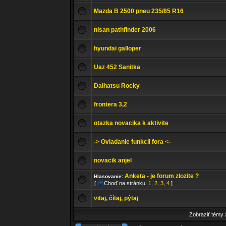
Mazda B 2500 pneu 235/85 R16
nisan pathfinder 2006
hyundai galloper
Uaz 452 Sanitka
Daihatsu Rocky
frontera 3,2
otazka novacika k aktivite
-> Ovladanie funkcii fora <-
novacik anjel
Anketa - je forum zlozite ?
Hlasovanie:
[
Choď na stránku:
1
,
2
,
3
,
4
]
vitaj, čítaj, pýtaj
Zobraziť témy 