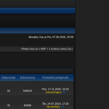
Aktuálny čas je Pia, 07.08.2026, 20:56
Všetky časy sú v GMT + 1 hodina [ letný čas ]
Odpovede
Zobrazenia
Posledný príspevok
Pon, 17.11.2025, 23:42
16
548243
JohnnyPajero
Štv, 24.07.2014, 17:20
76
84368
PB-MYREC