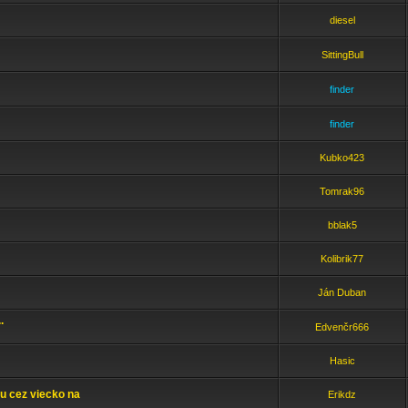
diesel
SittingBull
finder
finder
Kubko423
Tomrak96
bblak5
Kolibrik77
Ján Duban
.
Edvenčr666
Hasic
u cez viecko na
Erikdz