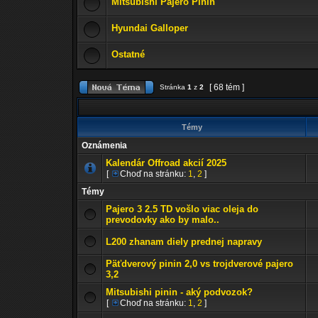
Mitsubishi Pajero Pinin
Hyundai Galloper
Ostatné
[ 68 tém ]
Stránka
1
z
2
Témy
Oznámenia
Kalendár Offroad akcií 2025
[
Choď na stránku:
1
,
2
]
Témy
Pajero 3 2.5 TD vošlo viac oleja do
prevodovky ako by malo..
L200 zhanam diely prednej napravy
Päťdverový pinin 2,0 vs trojdverové pajero
3,2
Mitsubishi pinin - aký podvozok?
[
Choď na stránku:
1
,
2
]