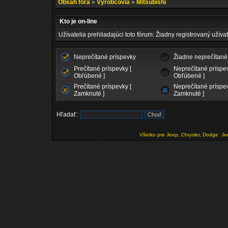
Obsah fóra
»
Výrobcovia
»
Mitsubishi
Kto je on-line
Užívatelia prehliadajúci toto fórum: Žiadny registrovaný užívat
Neprečítané príspevky
Žiadne neprečítané
Prečítané príspevky [
Neprečítané príspev
Obľúbené ]
Obľúbené ]
Prečítané príspevky [
Neprečítané príspev
Zamknuté ]
Zamknuté ]
Hľadať:
Všetko pre Jeep, Chrysler, Dodge
Je