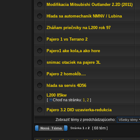
Modifikacia Mitsubishi Outlander 2.2D (2011)
Hlada sa automechanik NMNV / Lubina
Zháňam priečniky na L200 rok 97
Pajero 1 vs Terrano 2
Pajero1 ake kola,a ako hore
snimac otaciek na pajere 3L
Pajero 2 homokĺb....
hlada sa servis 4D56
L200 85kw
[
Choď na stránku:
1
,
2
]
Pajero 3.2 DID uzavierka-redukcia
Zobraziť témy z predchádzajúceho:
[ 68 tém ]
Stránka
1
z
2