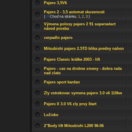
Pajero 3,5V6
Pajero 2 - 3,5 automat skusenosti
[
Choď na stránku:
1
,
2
,
3
]
Výmena polosy pajero 2 91 superselect
návod prosba
cerpadlo pajero
Mitsubishi pajero 2.5TD blika predny nahon
Pajero Classic krátke 2003 - lift
Pajero - cas na drobne zmeny - dobra rada
nad zlato
Pajero sport kardan
Zly vstrekovac vymena pajero 3.0 v6 110kw
Pajero II 3.0 V6 zly prvy štart
Ložisko
2"Body lift Mitsubishi L200 96-06