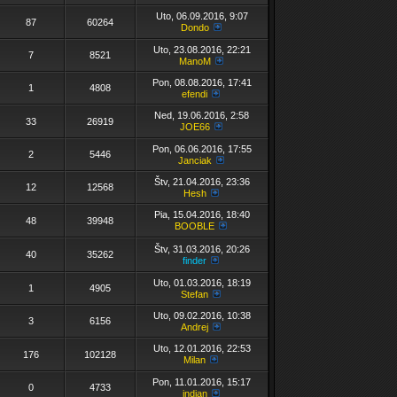
Uto, 06.09.2016, 9:07
87
60264
Dondo
Uto, 23.08.2016, 22:21
7
8521
ManoM
Pon, 08.08.2016, 17:41
1
4808
efendi
Ned, 19.06.2016, 2:58
33
26919
JOE66
Pon, 06.06.2016, 17:55
2
5446
Janciak
Štv, 21.04.2016, 23:36
12
12568
Hesh
Pia, 15.04.2016, 18:40
48
39948
BOOBLE
Štv, 31.03.2016, 20:26
40
35262
finder
Uto, 01.03.2016, 18:19
1
4905
Stefan
Uto, 09.02.2016, 10:38
3
6156
Andrej
Uto, 12.01.2016, 22:53
176
102128
Milan
Pon, 11.01.2016, 15:17
0
4733
indian