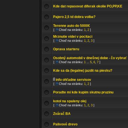
Kde dat repasovat diferak okolie PO,PP,KE
Pajero 2,5 td dobra volba?
Terenne auto do 5000€
[
Choď na stránku:
1
,
2
]
Mrznutie videi v pocitaci
[
Choď na stránku:
1
,
2
,
3
]
Oprava starteru
Osobný automobil v dnešnej dobe - čo vybrať
[
Choď na stránku:
1
...
5
,
6
,
7
]
Kde sa da (legalne) jazdit na piesku?
info ohľadne servisov
[
Choď na stránku:
1
,
2
]
Poradte mi kde kupim skutnu pruzinu
kotol na spaleny olej
[
Choď na stránku:
1
,
2
,
3
]
Zvárač BA
Palivové drevo