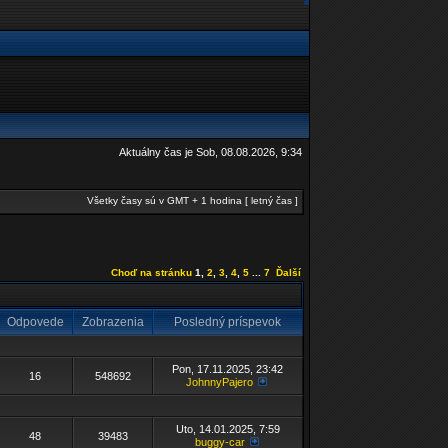
Aktuálny čas je Sob, 08.08.2026, 9:34
Všetky časy sú v GMT + 1 hodina [ letný čas ]
Choď na stránku
1
,
2
,
3
,
4
,
5
...
7
Ďalší
Odpovede
Zobrazenia
Posledný príspevok
Pon, 17.11.2025, 23:42
16
548692
JohnnyPajero
Uto, 14.01.2025, 7:59
48
39483
buggy-car