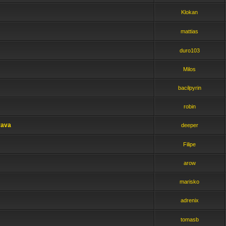
Klokan
mattias
duro103
Milos
bacilpyrin
robin
rava
deeper
Filipe
arow
marisko
adrenix
tomasb