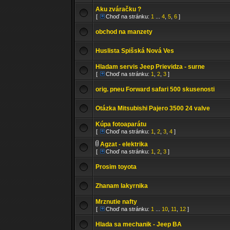
Aku zváračku ?
[
Choď na stránku:
1
...
4
,
5
,
6
]
obchod na manzety
Huslista Spišská Nová Ves
Hladam servis Jeep Prievidza - surne
[
Choď na stránku:
1
,
2
,
3
]
orig. pneu Forward safari 500 skusenosti
Otázka Mitsubishi Pajero 3500 24 valve
Kúpa fotoaparátu
[
Choď na stránku:
1
,
2
,
3
,
4
]
Agzat - elektrika
[
Choď na stránku:
1
,
2
,
3
]
Prosim toyota
Zhanam lakyrnika
Mrznutie nafty
[
Choď na stránku:
1
...
10
,
11
,
12
]
Hlada sa mechanik - Jeep BA