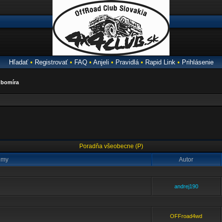
Hľadať
•
Registrovať
•
FAQ
•
Anjeli
•
Pravidlá
•
Rapid Link
•
Prihlásenie
bomíra
Poradňa všeobecne (P)
émy
Autor
andrej190
OFFroad4wd