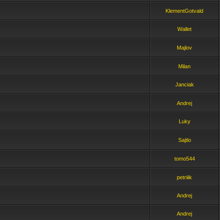
KlementGotvald
Wallet
Majlov
Milan
Janciak
Andrej
Luky
Sajtlo
tomo544
petriiik
Andrej
Andrej