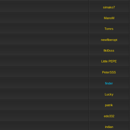
simako7
ManoM
Tomrs
newfiberopt
fikl0sss
Little PEPE
PeterSSS
finder
Lucky
patrik
edo332
indian