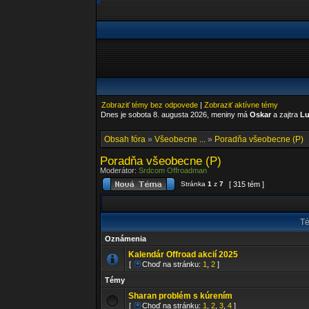
Zobraziť témy bez odpovede
|
Zobraziť aktívne témy
Dnes je sobota 8. augusta 2026, meniny má
Oskar
a zajtra
Lu
Obsah fóra
»
Všeobecne ...
»
Poradňa všeobecne (P)
Poradňa všeobecne (P)
Moderátor:
Srdcom Offroadman
Stránka
1
z
7
[ 315 tém ]
T
Oznámenia
Kalendár Offroad akcií 2025
[
Choď na stránku:
1
,
2
]
Témy
Sharan problém s kúrením
[
Choď na stránku:
1
,
2
,
3
,
4
]