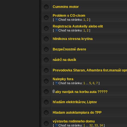
Cummins motor
Problem s CO-ckom
[
Choď na stránku:
1
,
2
]
Registracia Autokelly alebo elit
[
Choď na stránku:
1
,
2
]
hlinikova stresna krytina
Bezpečnostné dvere
nádrž na dusík
Prevodovka Sharan, Alhambra 6st.manuál op
Nalepky fora
[
Choď na stránku:
1
...
5
,
6
,
7
]
aky navijak na korbu auta ?????
hľadám elektrikárov, Liptov
Hladam autoklampiara do TPP
výstavba rodinneho domu
[
Choď na stránku:
1
...
32
,
33
,
34
]