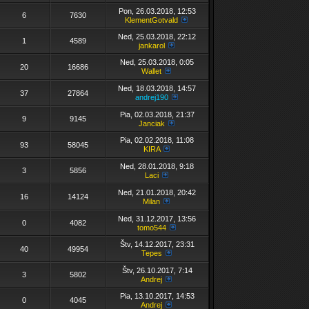
Pon, 26.03.2018, 12:53
6
7630
KlementGotvald
Ned, 25.03.2018, 22:12
1
4589
jankarol
Ned, 25.03.2018, 0:05
20
16686
Wallet
Ned, 18.03.2018, 14:57
37
27864
andrej190
Pia, 02.03.2018, 21:37
9
9145
Janciak
Pia, 02.02.2018, 11:08
93
58045
KIRA
Ned, 28.01.2018, 9:18
3
5856
Laci
Ned, 21.01.2018, 20:42
16
14124
Milan
Ned, 31.12.2017, 13:56
0
4082
tomo544
Štv, 14.12.2017, 23:31
40
49954
Tepes
Štv, 26.10.2017, 7:14
3
5802
Andrej
Pia, 13.10.2017, 14:53
0
4045
Andrej