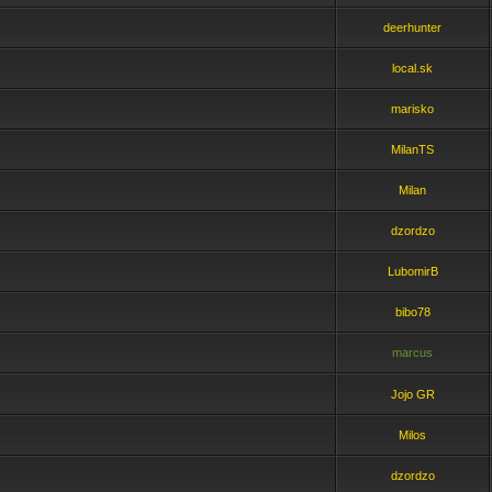
deerhunter
local.sk
marisko
MilanTS
Milan
dzordzo
LubomirB
bibo78
marcus
Jojo GR
Milos
dzordzo