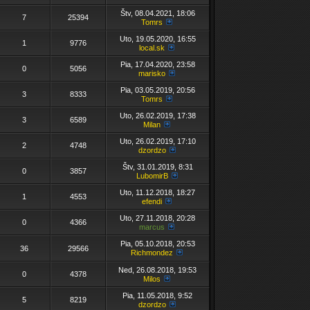
Štv, 08.04.2021, 18:06
7
25394
Tomrs
Uto, 19.05.2020, 16:55
1
9776
local.sk
Pia, 17.04.2020, 23:58
0
5056
marisko
Pia, 03.05.2019, 20:56
3
8333
Tomrs
Uto, 26.02.2019, 17:38
3
6589
Milan
Uto, 26.02.2019, 17:10
2
4748
dzordzo
Štv, 31.01.2019, 8:31
0
3857
LubomirB
Uto, 11.12.2018, 18:27
1
4553
efendi
Uto, 27.11.2018, 20:28
0
4366
marcus
Pia, 05.10.2018, 20:53
36
29566
Richmondez
Ned, 26.08.2018, 19:53
0
4378
Milos
Pia, 11.05.2018, 9:52
5
8219
dzordzo