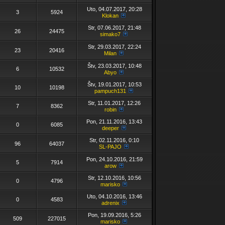
Uto, 04.07.2017, 20:28
3
5924
Klokan
Str, 07.06.2017, 21:48
26
24475
simako7
Str, 29.03.2017, 22:24
23
20416
Milan
Štv, 23.03.2017, 10:48
6
10532
Abyo
Štv, 19.01.2017, 10:53
10
10198
pampuch131
Str, 11.01.2017, 12:26
7
8362
robin
Pon, 21.11.2016, 13:43
0
6085
deeper
Str, 02.11.2016, 0:10
96
64037
SL-PAJO
Pon, 24.10.2016, 21:59
5
7914
arow
Str, 12.10.2016, 10:56
0
4796
marisko
Uto, 04.10.2016, 13:46
0
4583
adrenix
Pon, 19.09.2016, 5:26
509
227015
marisko