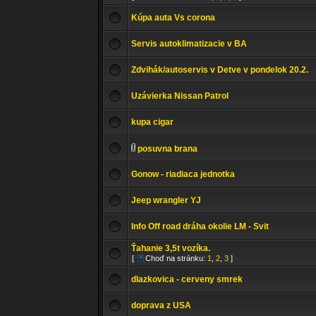
Kúpa auta Vs corona
Servis autoklimatizacie v BA
Zdvihák/autoservis v Detve v pondelok 20.2.
Uzávierka Nissan Patrol
kupa cigar
posuvna brana
Gonow - riadiaca jednotka
Jeep wrangler YJ
Info Off road dráha okolie LM - Svit
Ťahanie 3,5t vozíka.
[
Choď na stránku:
1
,
2
,
3
]
dlazkovica - cerveny smrek
doprava z USA