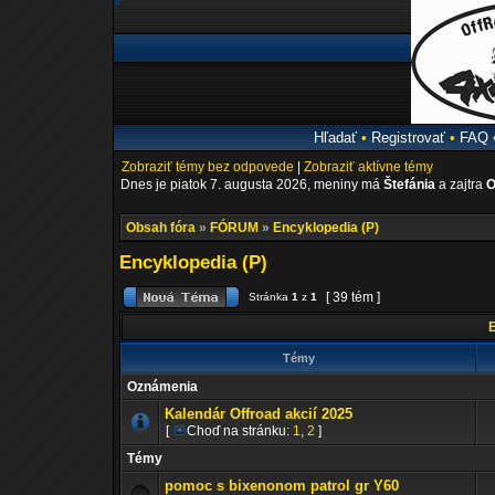
Hľadať
•
Registrovať
•
FAQ
Zobraziť témy bez odpovede
|
Zobraziť aktívne témy
Dnes je piatok 7. augusta 2026, meniny má
Štefánia
a zajtra
O
Obsah fóra
»
FÓRUM
»
Encyklopedia (P)
Encyklopedia (P)
[ 39 tém ]
Stránka
1
z
1
E
Témy
Oznámenia
Kalendár Offroad akcií 2025
[
Choď na stránku:
1
,
2
]
Témy
pomoc s bixenonom patrol gr Y60