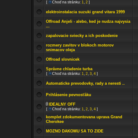
[
Choď na stránku:
1
,
2
]
elektroinstalacia suzuki grand vitara 1999
Offroad Anjeli - alebo, ked je nudza najvysia
...
zapalovacie sviecky a ich poskodenie
rozmery zavitov v blokoch motorov
snimacov oleja
Offroad slovnicek
Správne chladenie turba
[
Choď na stránku:
1
,
2
,
3
,
4
]
Automaticke prevodovky, rady a neresti ..
Prihlásenie pevnosťáku
IDEALNY OFF
[
Choď na stránku:
1
,
2
,
3
,
4
]
komplet zdokumentovana uprava Grand
Cherokee
MOZNO DAKOMU SA TO ZIDE