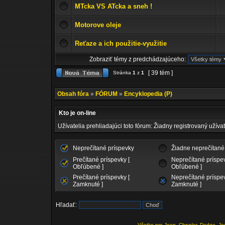
MTcka VS ATcka a sneh !
Motorove oleje
Reťaze a ich použitie-využitie
Zobraziť témy z predchádzajúceho:
[ 39 tém ]
Stránka
1
z
1
Obsah fóra
»
FÓRUM
»
Encyklopedia (P)
Kto je on-line
Užívatelia prehliadajúci toto fórum: Žiadny registrovaný užívat
Neprečítané príspevky
Žiadne neprečítané
Prečítané príspevky [
Neprečítané príspev
Obľúbené ]
Obľúbené ]
Prečítané príspevky [
Neprečítané príspev
Zamknuté ]
Zamknuté ]
Hľadať:
Všetko pre Jeep, Chrysler, Dodge
Je