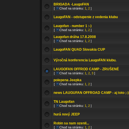
BRIGADA -LaugoFAN
[
Choď na stránku:
1
,
2
]
LaugoFAN - odstupenie z vedenia klubu
Laugofan - number 1 :-)
[
Choď na stránku:
1
,
2
]
Laugofan dráha 17.8.2008
[
Choď na stránku:
1
,
2
]
LaugoFAN QUAD Slovakia CUP
Výročná konferencia LaugoFAN klubu.
LAUGOFAN OFFROD CAMP - ZRUŠENÉ
[
Choď na stránku:
1
,
2
,
3
]
polepena Jeepka
[
Choď na stránku:
1
,
2
]
news LAUGUFAN OFFROAD CAMP - aj toto ;-)
TN Laugofan
[
Choď na stránku:
1
,
2
]
hurá nový JEEP
Robin sa nam ozenil...
[
Choď na stránku:
1
,
2
]