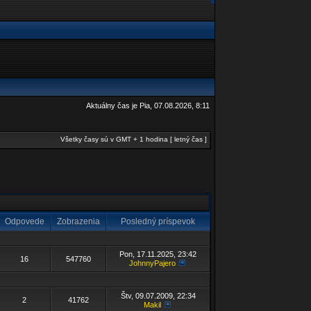
Aktuálny čas je Pia, 07.08.2026, 8:11
Všetky časy sú v GMT + 1 hodina [ letný čas ]
Odpovede
Zobrazenia
Posledný príspevok
Pon, 17.11.2025, 23:42
16
547760
JohnnyPajero
Štv, 09.07.2009, 22:34
2
41762
Makil