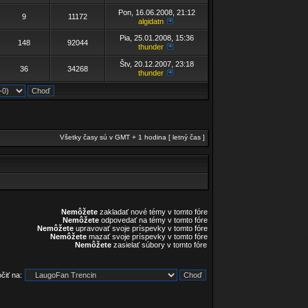
Pon, 16.06.2008, 21:12
9
11172
algidatn
Pia, 25.01.2008, 15:36
148
92044
thunder
Štv, 20.12.2007, 23:18
36
34268
thunder
Všetky časy sú v GMT + 1 hodina [ letný čas ]
Nemôžete
zakladať nové témy v tomto fóre
Nemôžete
odpovedať na témy v tomto fóre
Nemôžete
upravovať svoje príspevky v tomto fóre
Nemôžete
mazať svoje príspevky v tomto fóre
Nemôžete
zasielať súbory v tomto fóre
čiť na: