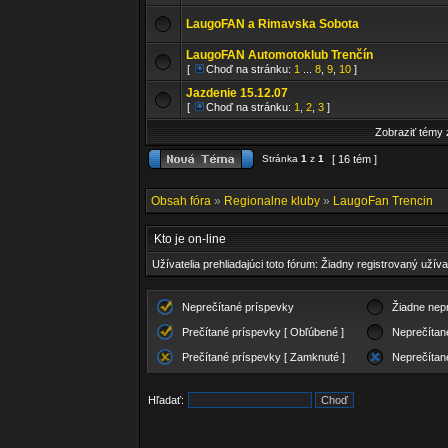
LaugoFAN a Rimavska Sobota
LaugoFAN Automotoklub Trenčín
[
Choď na stránku:
1
...
8
,
9
,
10
]
Jazdenie 15.12.07
[
Choď na stránku:
1
,
2
,
3
]
Zobraziť témy 
Stránka
1
z
1
[ 16 tém ]
Obsah fóra
»
Regionalne kluby
»
LaugoFan Trencin
Kto je on-line
Užívatelia prehliadajúci toto fórum: Žiadny registrovaný užíva
Neprečítané príspevky
Žiadne nep
Prečítané príspevky [ Obľúbené ]
Neprečítan
Prečítané príspevky [ Zamknuté ]
Neprečítan
Hľadať: