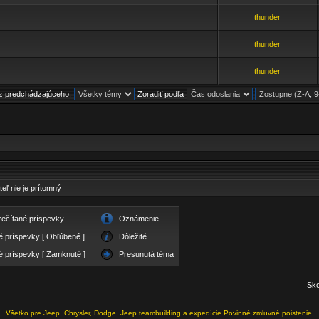
thunder
thunder
thunder
z predchádzajúceho:
Zoradiť podľa
teľ nie je prítomný
rečítané príspevky
Oznámenie
é príspevky [ Obľúbené ]
Dôležité
é príspevky [ Zamknuté ]
Presunutá téma
Sko
Všetko pre Jeep, Chrysler, Dodge
Jeep teambuilding a expedície
Povinné zmluvné poistenie