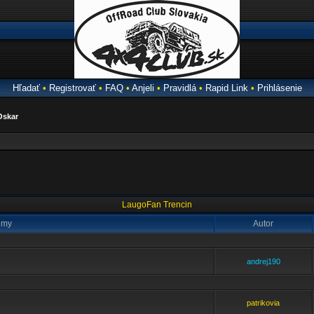
Hľadať
•
Registrovať
•
FAQ
•
Anjeli
•
Pravidlá
•
Rapid Link
•
Prihlásenie
Oskar
LaugoFan Trencin
émy
Autor
andrej190
patrikovia