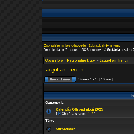
Zobraziť témy bez odpovede
|
Zobraziť aktívne témy
Dnes je piatok 7. augusta 2026, meniny má
Štefánia
a zajtra
Obsah fóra
»
Regionalne kluby
»
LaugoFan Trencin
LaugoFan Trencin
Stránka
1
z
1
[ 16 tém ]
T
Oznámenia
Kalendár Offroad akcií 2025
[
Choď na stránku:
1
,
2
]
Témy
offroadman