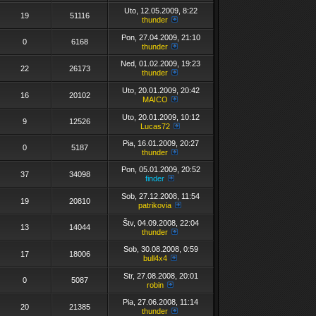
Uto, 12.05.2009, 8:22
19
51116
thunder
Pon, 27.04.2009, 21:10
0
6168
thunder
Ned, 01.02.2009, 19:23
22
26173
thunder
Uto, 20.01.2009, 20:42
16
20102
MAICO
Uto, 20.01.2009, 10:12
9
12526
Lucas72
Pia, 16.01.2009, 20:27
0
5187
thunder
Pon, 05.01.2009, 20:52
37
34098
finder
Sob, 27.12.2008, 11:54
19
20810
patrikovia
Štv, 04.09.2008, 22:04
13
14044
thunder
Sob, 30.08.2008, 0:59
17
18006
bull4x4
Str, 27.08.2008, 20:01
0
5087
robin
Pia, 27.06.2008, 11:14
20
21385
thunder