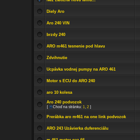
Diely Aro
Aro 240 VIN
brzdy 240
ARO m461 tesnenie pod hlavu
Zdvihnutie
Ucpávka vodnej pumpy na ARO 461
Motor s ECU do ARO 240
aro 10 kolesa
Aro 240 podvozok
[
Choď na stránku:
1
,
2
]
Prerábka aro m461 na one link podvozok
ARO 243 Uzávierka duferenciálu
m 461 motor gaz 66