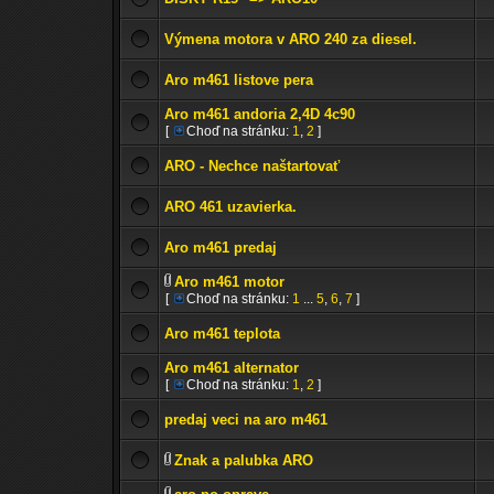
Výmena motora v ARO 240 za diesel.
Aro m461 listove pera
Aro m461 andoria 2,4D 4c90
[
Choď na stránku:
1
,
2
]
ARO - Nechce naštartovať
ARO 461 uzavierka.
Aro m461 predaj
Aro m461 motor
[
Choď na stránku:
1
...
5
,
6
,
7
]
Aro m461 teplota
Aro m461 alternator
[
Choď na stránku:
1
,
2
]
predaj veci na aro m461
Znak a palubka ARO