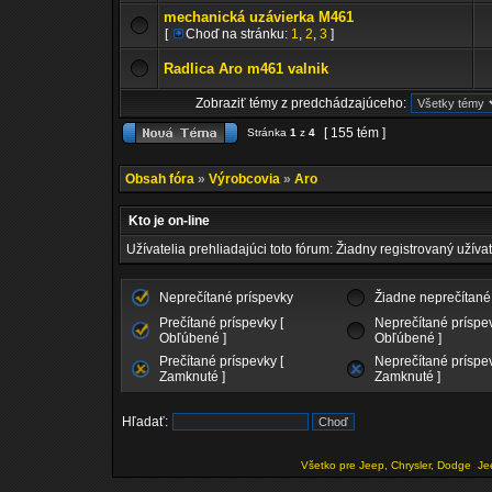
mechanická uzávierka M461
[
Choď na stránku:
1
,
2
,
3
]
Radlica Aro m461 valnik
Zobraziť témy z predchádzajúceho:
[ 155 tém ]
Stránka
1
z
4
Obsah fóra
»
Výrobcovia
»
Aro
Kto je on-line
Užívatelia prehliadajúci toto fórum: Žiadny registrovaný užívat
Neprečítané príspevky
Žiadne neprečítané
Prečítané príspevky [
Neprečítané príspev
Obľúbené ]
Obľúbené ]
Prečítané príspevky [
Neprečítané príspev
Zamknuté ]
Zamknuté ]
Hľadať:
Všetko pre Jeep, Chrysler, Dodge
Je