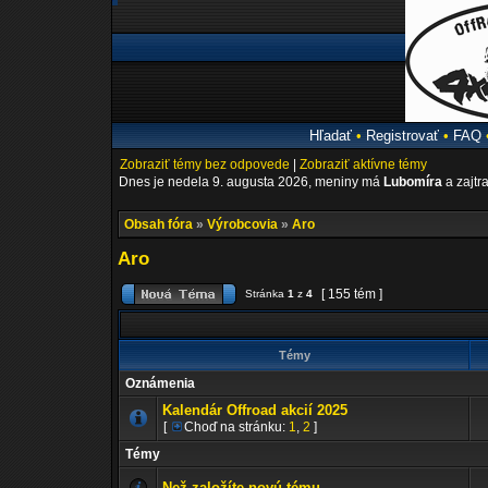
Hľadať
•
Registrovať
•
FAQ
Zobraziť témy bez odpovede
|
Zobraziť aktívne témy
Dnes je nedela 9. augusta 2026, meniny má
Lubomíra
a zajtr
Obsah fóra
»
Výrobcovia
»
Aro
Aro
[ 155 tém ]
Stránka
1
z
4
Témy
Oznámenia
Kalendár Offroad akcií 2025
[
Choď na stránku:
1
,
2
]
Témy
Než založíte novú tému...