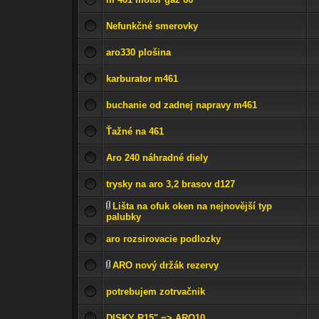
Nefunkčné smerovky
aro330 plošina
karburator m461
buchanie od zadnej napravy m461
Ťažné na 461
Aro 240 náhradné diely
trysky na aro 3,2 brasov d127
Lišta na ofuk oken na nejnovější typ
palubky
aro rozsirovacie podlozky
ARO nový držák rezervy
potrebujem zotrvačnik
DISKY R15" => ARO10