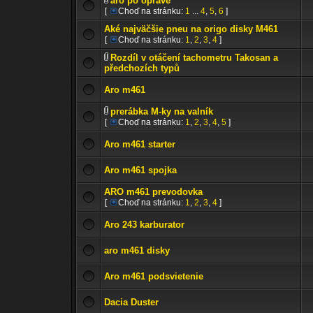
aro po oprave
[
Choď na stránku:
1
...
4
,
5
,
6
]
Aké najväčšie pneu na origo disky M461
[
Choď na stránku:
1
,
2
,
3
,
4
]
Rozdíl v otáčení tachometru Takosan a
předchozích typů
Aro m461
prerábka M-ky na valník
[
Choď na stránku:
1
,
2
,
3
,
4
,
5
]
Aro m461 starter
Aro m461 spojka
ARO m461 prevodovka
[
Choď na stránku:
1
,
2
,
3
,
4
]
Aro 243 karburator
aro m461 disky
Aro m461 podsvietenie
Dacia Duster