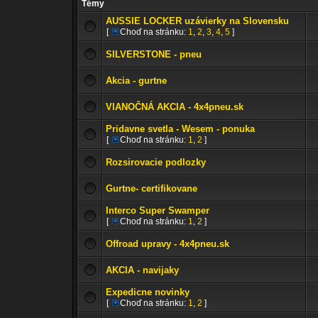
Témy
AUSSIE LOCKER uzávierky na Slovensku
[
Choď na stránku:
1
,
2
,
3
,
4
,
5
]
SILVERSTONE - pneu
Akcia - gurtne
VIANOČNÁ AKCIA - 4x4pneu.sk
Pridavne svetla - Wesem - ponuka
[
Choď na stránku:
1
,
2
]
Rozsirovacie podlozky
Gurtne- certifikovane
Interco Super Swamper
[
Choď na stránku:
1
,
2
]
Offroad upravy - 4x4pneu.sk
AKCIA - navijaky
Expedicne novinky
[
Choď na stránku:
1
,
2
]