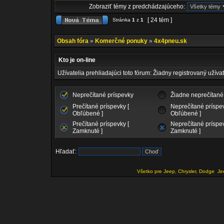
Zobraziť témy z predchádzajúceho:
[ 24 tém ]
Stránka
1
z
1
Obsah fóra
»
Komerčné ponuky
»
4x4pneu.sk
Kto je on-line
Užívatelia prehliadajúci toto fórum: Žiadny registrovaný užívat
Neprečítané príspevky
Žiadne neprečítané
Prečítané príspevky [
Neprečítané príspev
Obľúbené ]
Obľúbené ]
Prečítané príspevky [
Neprečítané príspev
Zamknuté ]
Zamknuté ]
Hľadať:
Všetko pre Jeep, Chrysler, Dodge
Je