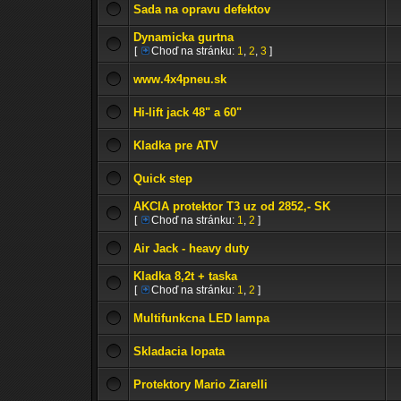
Sada na opravu defektov
Dynamicka gurtna
[
Choď na stránku:
1
,
2
,
3
]
www.4x4pneu.sk
Hi-lift jack 48" a 60"
Kladka pre ATV
Quick step
AKCIA protektor T3 uz od 2852,- SK
[
Choď na stránku:
1
,
2
]
Air Jack - heavy duty
Kladka 8,2t + taska
[
Choď na stránku:
1
,
2
]
Multifunkcna LED lampa
Skladacia lopata
Protektory Mario Ziarelli