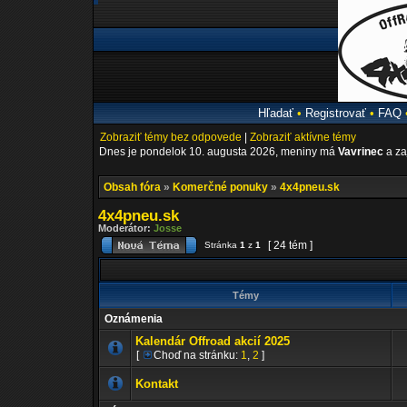
Hľadať
•
Registrovať
•
FAQ
Zobraziť témy bez odpovede
|
Zobraziť aktívne témy
Dnes je pondelok 10. augusta 2026, meniny má
Vavrinec
a za
Obsah fóra
»
Komerčné ponuky
»
4x4pneu.sk
4x4pneu.sk
Moderátor:
Josse
[ 24 tém ]
Stránka
1
z
1
Témy
Oznámenia
Kalendár Offroad akcií 2025
[
Choď na stránku:
1
,
2
]
Kontakt