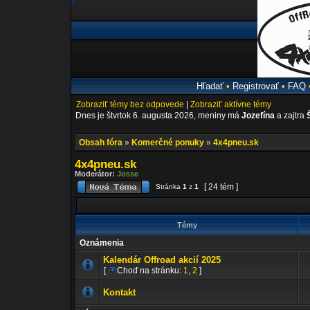
Hľadať
•
Registrovať
•
FAQ
Zobraziť témy bez odpovede
|
Zobraziť aktívne témy
Dnes je štvrtok 6. augusta 2026, meniny má
Jozefína
a zajtra
Obsah fóra
»
Komerčné ponuky
»
4x4pneu.sk
4x4pneu.sk
Moderátor:
Josse
[ 24 tém ]
Stránka
1
z
1
Témy
Oznámenia
Kalendár Offroad akcií 2025
[
Choď na stránku:
1
,
2
]
Kontakt