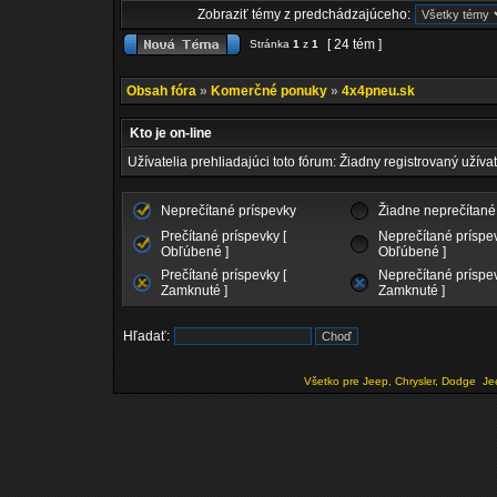
Zobraziť témy z predchádzajúceho:
[ 24 tém ]
Stránka
1
z
1
Obsah fóra
»
Komerčné ponuky
»
4x4pneu.sk
Kto je on-line
Užívatelia prehliadajúci toto fórum: Žiadny registrovaný užívat
Neprečítané príspevky
Žiadne neprečítané
Prečítané príspevky [
Neprečítané príspev
Obľúbené ]
Obľúbené ]
Prečítané príspevky [
Neprečítané príspev
Zamknuté ]
Zamknuté ]
Hľadať:
Všetko pre Jeep, Chrysler, Dodge
Je