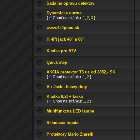
Sada na opravu defektov
Dynamicka gurtna
[
Choď na stránku:
1
,
2
,
3
]
www.4x4pneu.sk
Hi-lift jack 48" a 60"
Kladka pre ATV
Quick step
AKCIA protektor T3 uz od 2852,- SK
[
Choď na stránku:
1
,
2
]
Air Jack - heavy duty
Kladka 8,2t + taska
[
Choď na stránku:
1
,
2
]
Multifunkcna LED lampa
Skladacia lopata
Protektory Mario Ziarelli