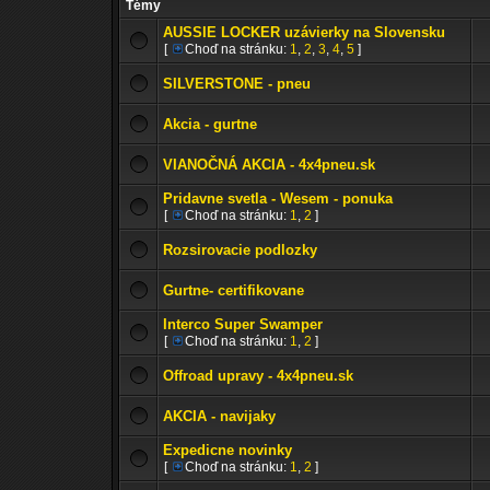
Témy
AUSSIE LOCKER uzávierky na Slovensku
[
Choď na stránku:
1
,
2
,
3
,
4
,
5
]
SILVERSTONE - pneu
Akcia - gurtne
VIANOČNÁ AKCIA - 4x4pneu.sk
Pridavne svetla - Wesem - ponuka
[
Choď na stránku:
1
,
2
]
Rozsirovacie podlozky
Gurtne- certifikovane
Interco Super Swamper
[
Choď na stránku:
1
,
2
]
Offroad upravy - 4x4pneu.sk
AKCIA - navijaky
Expedicne novinky
[
Choď na stránku:
1
,
2
]