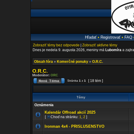
Hľadať
•
Registrovať
•
FAQ
Zobraziť témy bez odpovede
|
Zobraziť aktívne témy
Dnes je nedela 9. augusta 2026, meniny má
Lubomíra
a zajtr
Obsah fóra
»
Komerčné ponuky
»
O.R.C.
O.R.C.
Moderátor:
ORC
[ 18 tém ]
Stránka
1
z
1
Témy
Oznámenia
Kalendár Offroad akcií 2025
[
Choď na stránku:
1
,
2
]
Ironman 4x4 - PRISLUSENSTVO