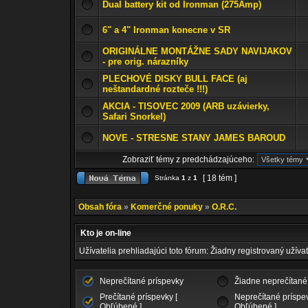
Dual battery kit od Ironman (275Amp)
6" a 4" Ironman konecne v SR
ORIGINÁLNE MONTÁŽNE SADY NAVIJAKOV
- pre orig. nárazníky
PLECHOVÉ DISKY BULL FACE (aj
neštandardné rozteče !!!)
AKCIA - TISOVEC 2009 (ARB uzávierky,
Safari Snorkel)
NOVE - STRESNE STANY JAMES BAROUD
Zobraziť témy z predchádzajúceho:
[ 18 tém ]
Stránka
1
z
1
Obsah fóra
»
Komerčné ponuky
»
O.R.C.
Kto je on-line
Užívatelia prehliadajúci toto fórum: Žiadny registrovaný užívat
Neprečítané príspevky
Žiadne neprečítané
Prečítané príspevky [
Neprečítané príspev
Obľúbené ]
Obľúbené ]