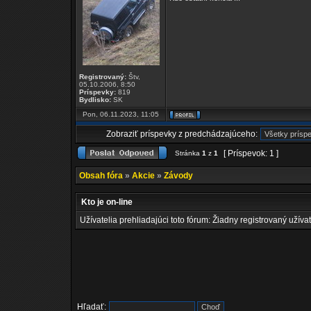
Registrovaný:
Štv,
05.10.2006, 8:50
Príspevky:
819
Bydlisko:
SK
Pon, 06.11.2023, 11:05
Zobraziť príspevky z predchádzajúceho:
[ Príspevok: 1 ]
Stránka
1
z
1
Obsah fóra
»
Akcie
»
Závody
Kto je on-line
Užívatelia prehliadajúci toto fórum: Žiadny registrovaný užívat
Hľadať: