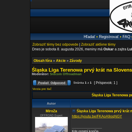
Hľadať
•
Registrovať
•
FAQ
Zobraziť témy bez odpovede
|
Zobraziť aktívne témy
Dnes je sobota 8. augusta 2026, meniny má
Oskar
a zajtra
Lu
Obsah fóra
»
Akcie
»
Závody
Śląska Liga Terenowa prvý krát na Slovens
Moderátor:
Srdcom Offroadman
[ Príspevok: 1 ]
Stránka
1
z
1
Verzia pre tlač
Śląska Liga Terenowa pr
Autor
MiroZa
Śląska Liga Terenowa prvý krát 
OFFROAD Expert
https://youtu.be/FKAoA9oqNGY
_________________
Kde ostatní končia ...