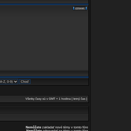
Všetky časy sú v GMT + 1 hodina [ letný čas ]
Nemôžete
zakladať nové témy v tomto fóre
Nemôžete
odpovedať na témy v tomto fóre