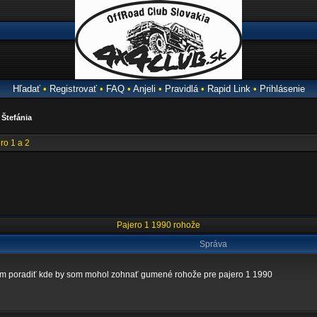
Hľadať
•
Registrovať
•
FAQ
•
Anjeli
•
Pravidlá
•
Rapid Link
•
Prihlásenie
a
Štefánia
ro 1 a 2
Pajero 1 1990 rohože
Správa
osím poradiť kde by som mohol zohnať gumené rohože pre pajero 1 1990