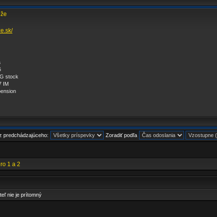
ože
e.sk/
a
6
G stock
7 IM
pension
 z predchádzajúceho:
Zoradiť podľa
ro 1 a 2
teľ nie je prítomný