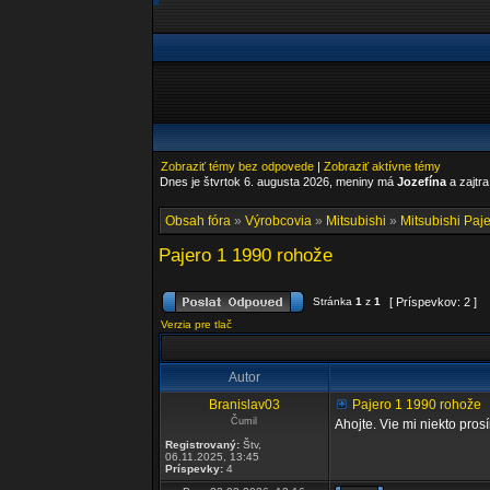
Zobraziť témy bez odpovede
|
Zobraziť aktívne témy
Dnes je štvrtok 6. augusta 2026, meniny má
Jozefína
a zajtr
Obsah fóra
»
Výrobcovia
»
Mitsubishi
»
Mitsubishi Paje
Pajero 1 1990 rohože
Stránka
1
z
1
[ Príspevkov: 2 ]
Verzia pre tlač
Autor
Branislav03
Pajero 1 1990 rohože
Čumil
Ahojte. Vie mi niekto pr
Registrovaný:
Štv,
06.11.2025, 13:45
Príspevky:
4