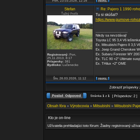
Pon, 23.03.2026, 12:16
Stefan
Re: Pajero 1 1990 roh
Ťažký Profík
Tu si skúšal?
https://www.gumove-rohoz
_________________
Nikdy sa nevzdávaj!
Toyota LC 95 3,4 V6 leštenk
Ex. Mitsubishi Pajero II 3,5 V
Ex. Jeep Grand Cherokee W
Ex. Subaru Forester MY 200
Registrovaný:
Pon,
25.11.2013, 8:17
Ex. TLC 90 +2" Ultimate sus
Príspevky:
381
Ex. THilux +2" OME
Bydlisko:
Lučenecko
Štv, 26.03.2026, 11:12
Zobraziť príspevky
Stránka
1
z
1
[ Príspevkov: 2 ]
Obsah fóra
»
Výrobcovia
»
Mitsubishi
»
Mitsubishi Paje
Kto je on-line
Užívatelia prehliadajúci toto fórum: Žiadny registrovaný užíva