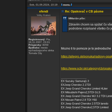
Sob, 01.06.2024, 10:19
efendi
Re: Opakovač v CB pásme
Velky Kraken
MMarián píše:
Zdravím chcem sa spýtať čo vš
podrobne rozpísané všetko čo je
Registrovaný:
Pia,
16.11.2007, 23:01
Príspevky:
8059
Bydlisko:
mesto
Mozno ti to pomoze je to jednoduche
vychadzajuceho slnka
Tornala City
https://allegro.sk/ponuka/radiovy-op
https://www.scbr.sk/category/cb/opak
_________________
EX Suzuky Samuraj1.3
EXJeep Cheroke 2.1TDI
EX Jeep Grand Cheroke Limited 4Liter
EX Mitsubishi Pajero2,5TDI GLS
EX Jeep Grand Cheroke WJ 3.2 TDI Limi
EX Nissan Patrol 2.8 TDI Y60
EX Jeep Grand Cheroke 2.5TDI laredo
EX Jeep Grand Cheroke2,5TDI Limited