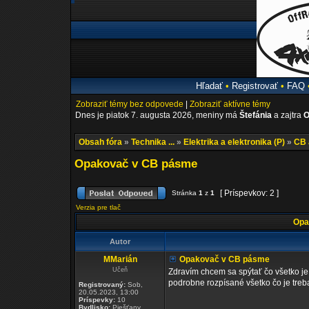
Hľadať
•
Registrovať
•
FAQ
Zobraziť témy bez odpovede
|
Zobraziť aktívne témy
Dnes je piatok 7. augusta 2026, meniny má
Štefánia
a zajtra
O
Obsah fóra
»
Technika ...
»
Elektrika a elektronika (P)
»
CB 
Opakovač v CB pásme
[ Príspevkov: 2 ]
Stránka
1
z
1
Verzia pre tlač
Opa
Autor
MMarián
Opakovač v CB pásme
Učeň
Zdravím chcem sa spýtať čo všetko j
podrobne rozpísané všetko čo je treb
Registrovaný:
Sob,
20.05.2023, 13:00
Príspevky:
10
Bydlisko:
Piešťany