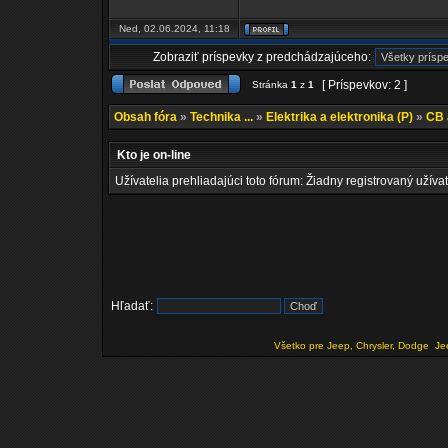
Ned, 02.06.2024, 11:18
Zobraziť príspevky z predchádzajúceho:
[ Príspevkov: 2 ]
Stránka
1
z
1
Obsah fóra
»
Technika ...
»
Elektrika a elektronika (P)
»
CB 
Kto je on-line
Užívatelia prehliadajúci toto fórum: Žiadny registrovaný užívat
Hľadať:
Všetko pre Jeep, Chrysler, Dodge
Je