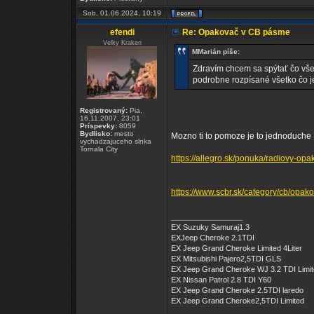
Sob, 01.06.2024, 10:19
efendi
Re: Opakovač v CB pásme
Velky Kraken
MMarián píše:
Zdravím chcem sa spýtať čo vš
podrobne rozpísané všetko čo je
Registrovaný:
Pia,
16.11.2007, 23:01
Príspevky:
8059
Bydlisko:
mesto
Mozno ti to pomoze je to jednoduche
vychadzajuceho slnka
Tornala City
https://allegro.sk/ponuka/radiovy-op
https://www.scbr.sk/category/cb/opak
_________________
EX Suzuky Samuraj1.3
EXJeep Cheroke 2.1TDI
EX Jeep Grand Cheroke Limited 4Liter
EX Mitsubishi Pajero2,5TDI GLS
EX Jeep Grand Cheroke WJ 3.2 TDI Limi
EX Nissan Patrol 2.8 TDI Y60
EX Jeep Grand Cheroke 2.5TDI laredo
EX Jeep Grand Cheroke2,5TDI Limited