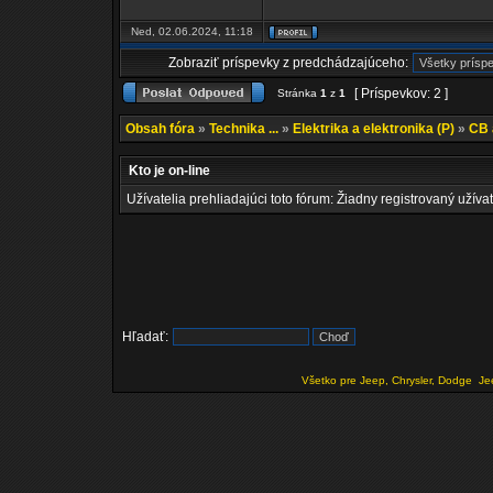
Ned, 02.06.2024, 11:18
Zobraziť príspevky z predchádzajúceho:
[ Príspevkov: 2 ]
Stránka
1
z
1
Obsah fóra
»
Technika ...
»
Elektrika a elektronika (P)
»
CB 
Kto je on-line
Užívatelia prehliadajúci toto fórum: Žiadny registrovaný užívat
Hľadať:
Všetko pre Jeep, Chrysler, Dodge
Je