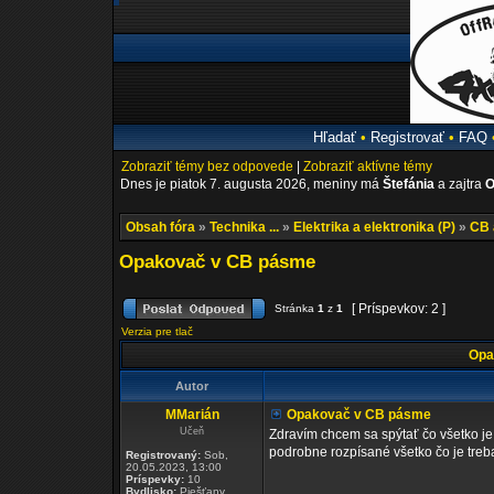
Hľadať
•
Registrovať
•
FAQ
Zobraziť témy bez odpovede
|
Zobraziť aktívne témy
Dnes je piatok 7. augusta 2026, meniny má
Štefánia
a zajtra
O
Obsah fóra
»
Technika ...
»
Elektrika a elektronika (P)
»
CB 
Opakovač v CB pásme
[ Príspevkov: 2 ]
Stránka
1
z
1
Verzia pre tlač
Opa
Autor
MMarián
Opakovač v CB pásme
Učeň
Zdravím chcem sa spýtať čo všetko j
podrobne rozpísané všetko čo je treb
Registrovaný:
Sob,
20.05.2023, 13:00
Príspevky:
10
Bydlisko:
Piešťany