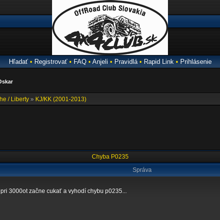
Hľadať
•
Registrovať
•
FAQ
•
Anjeli
•
Pravidlá
•
Rapid Link
•
Prihlásenie
Oskar
e / Liberty
»
KJ/KK (2001-2013)
Chyba P0235
Správa
 pri 3000ot začne cukať a vyhodí chybu p0235...