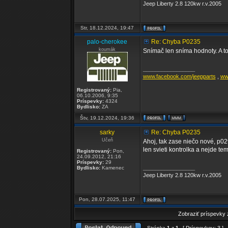
Jeep Liberty 2.8 120kw r.v.2005
Str, 18.12.2024, 19:47
palo-cherokee
Re: Chyba P0235
koumák
Snímač len sníma hodnoty. A to
_________________
www.facebook.com/jeepparts
,
ww
Registrovaný:
Pia,
06.10.2006, 9:35
Príspevky:
4324
Bydlisko:
ZA
Štv, 19.12.2024, 19:36
sarky
Re: Chyba P0235
Učeň
Ahoj, tak zase niečo nové, p02
len svieti kontrolka a nejde te
Registrovaný:
Pon,
24.09.2012, 21:16
Príspevky:
29
_________________
Bydlisko:
Kamenec
Jeep Liberty 2.8 120kw r.v.2005
Pon, 28.07.2025, 11:47
Zobraziť príspevky
Stránka
1
z
1