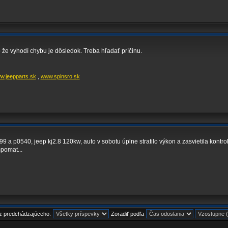
 že vyhodí chybu je dôsledok. Treba hľadať príčinu.
w.jeepparts.sk
,
www.spinsro.sk
99 a p0540, jeep kj2.8 120kw, auto v sobotu úplne stratilo výkon a zasvietila kontr
mpomat...
 z predchádzajúceho:
Zoradiť podľa