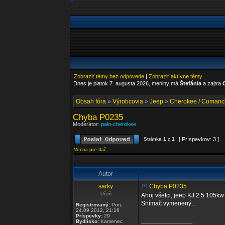
Zobraziť témy bez odpovede
|
Zobraziť aktívne témy
Dnes je piatok 7. augusta 2026, meniny má
Štefánia
a zajtra
Obsah fóra
»
Výrobcovia
»
Jeep
»
Cherokee / Comanch
Chyba P0235
Moderátor:
palo-cherokee
Stránka
1
z
1
[ Príspevkov: 3 ]
Verzia pre tlač
Autor
sarky
Chyba P0235
Učeň
Ahoj všetci, jeep KJ 2.5 105kw
Snímač vymenený...
Registrovaný:
Pon,
24.09.2012, 21:16
Príspevky:
29
_________________
Bydlisko:
Kamenec