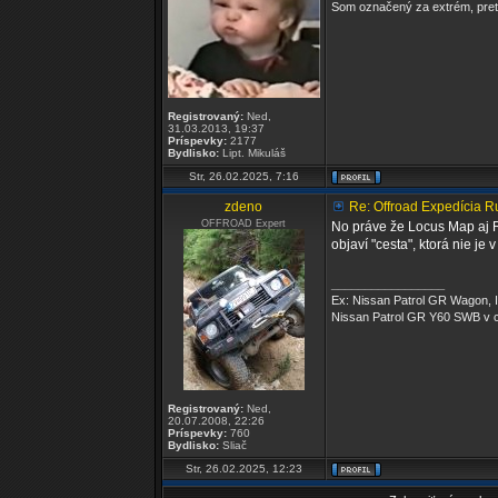
Som označený za extrém, pret
Registrovaný:
Ned,
31.03.2013, 19:37
Príspevky:
2177
Bydlisko:
Lipt. Mikuláš
Str, 26.02.2025, 7:16
zdeno
Re: Offroad Expedícia 
OFFROAD Expert
No práve že Locus Map aj 
objaví "cesta", ktorá nie je
_________________
Ex: Nissan Patrol GR Wagon, 
Nissan Patrol GR Y60 SWB v c
Registrovaný:
Ned,
20.07.2008, 22:26
Príspevky:
760
Bydlisko:
Sliač
Str, 26.02.2025, 12:23