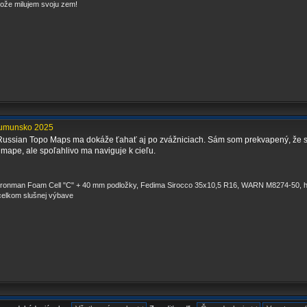
ože milujem svoju zem!
Rumunsko 2025
Russian Topo Maps ma dokáže ťahať aj po zvážniciach. Sám som prekvapený, že sú
 v mape, ale spoľahlivo ma naviguje k cieľu.
Ironman Foam Cell "C" + 40 mm podložky, Fedima Sirocco 35x10,5 R16, WARN M8274-50, hi-
elkom slušnej výbave