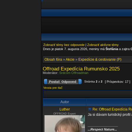
Zobraziť témy bez odpovede
|
Zobraziť aktívne témy
Dnes je piatok 7. augusta 2026, meniny má
Štefánia
a zajtra
Obsah fóra
»
Akcie
»
Expedície & cestovanie (P)
Offroad Expedícia Rumunsko 2025
Moderátor:
Srdcom Offroadman
Stránka
2
z
2
[ Príspevkov: 17 ]
Verzia pre tlač
Autor
Luther
Re: Offroad Expedícia 
OFFROAD Expert
Ja si dávam turistický prof
_________________
...Respect Nature...