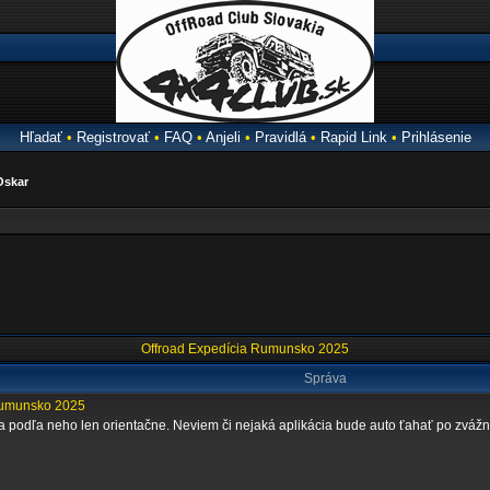
Hľadať
•
Registrovať
•
FAQ
•
Anjeli
•
Pravidlá
•
Rapid Link
•
Prihlásenie
Oskar
Offroad Expedícia Rumunsko 2025
Správa
Rumunsko 2025
il a podľa neho len orientačne. Neviem či nejaká aplikácia bude auto ťahať po zvážn