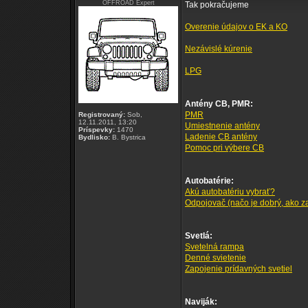
OFFROAD Expert
Tak pokračujeme
Overenie údajov o EK a KO
Nezávislé kúrenie
LPG
Antény CB, PMR:
PMR
Registrovaný:
Sob,
12.11.2011, 13:20
Umiestnenie antény
Príspevky:
1470
Ladenie CB antény
Bydlisko:
B. Bystrica
Pomoc pri výbere CB
Autobatérie:
Akú autobatériu vybrať?
Odpojovač (načo je dobrý, ako zap
Svetlá:
Svetelná rampa
Denné svietenie
Zapojenie prídavných svetiel
Naviják: