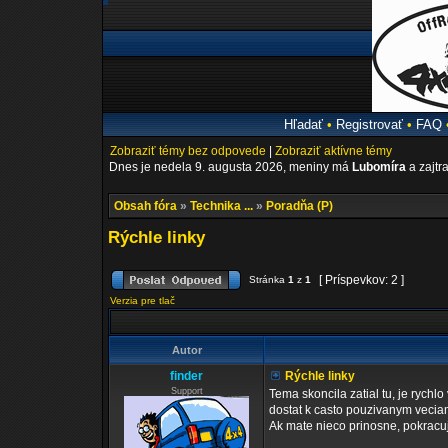
Hľadať
•
Registrovať
•
FAQ
Zobraziť témy bez odpovede
|
Zobraziť aktívne témy
Dnes je nedela 9. augusta 2026, meniny má
Lubomíra
a zajtr
Obsah fóra
»
Technika ...
»
Poradňa (P)
Rýchle linky
[ Príspevkov: 2 ]
Stránka
1
z
1
Verzia pre tlač
Autor
finder
Rýchle linky
Support
Tema skoncila zatial tu, je rychl
dostat k casto pouzivanym vecia
Ak mate nieco prinosne, pokracuj