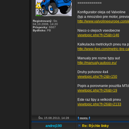
============
Konfigurator oleja od Valvoline
(typ a mnozstvo pre motor, prevodo
Registrovaný:
Str,
http://www.valvolineeurope.com/en
04.10.2006, 14:20
Príspevky:
6667
Nieco o olejoch vseobecne
Bydlisko:
PB
viewtopic.php?f=25&t=146
Kalkulacka metrickych pneu na 
http://www.4ws.com/metric-tire-ca
Manualy pre rozne typy aut
http://manualy.autooo.eu/
Druhy pohonov 4x4
viewtopic.php?f=2&t=150
Popis a porovnanie pouzitia MT
viewtopic.php?f=26&t=19
Este raz tipy a velkosti pneu
viewtopic.php?f=26&t=2133
Štv, 15.08.2013, 14:28
andrej190
Re: Rýchle linky