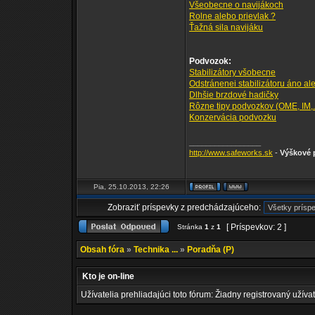
Všeobecne o navijákoch
Rolne alebo prievlak ?
Ťažná sila navijáku
Podvozok:
Stabilizátory všobecne
Odstránenei stabilizátoru áno al
Dlhšie brzdové hadičky
Rôzne tipy podvozkov (OME, IM,..
Konzervácia podvozku
_________________
http://www.safeworks.sk
-
Výškové p
Pia, 25.10.2013, 22:26
Zobraziť príspevky z predchádzajúceho:
[ Príspevkov: 2 ]
Stránka
1
z
1
Obsah fóra
»
Technika ...
»
Poradňa (P)
Kto je on-line
Užívatelia prehliadajúci toto fórum: Žiadny registrovaný užívat