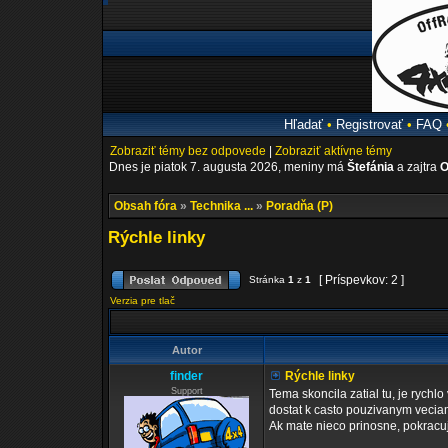
Hľadať
•
Registrovať
•
FAQ
Zobraziť témy bez odpovede
|
Zobraziť aktívne témy
Dnes je piatok 7. augusta 2026, meniny má
Štefánia
a zajtra
O
Obsah fóra
»
Technika ...
»
Poradňa (P)
Rýchle linky
[ Príspevkov: 2 ]
Stránka
1
z
1
Verzia pre tlač
Autor
finder
Rýchle linky
Support
Tema skoncila zatial tu, je rychl
dostat k casto pouzivanym vecia
Ak mate nieco prinosne, pokracuj