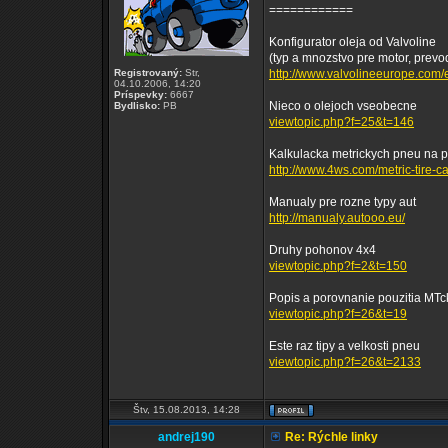
============
Konfigurator oleja od Valvoline
(typ a mnozstvo pre motor, prevodo
Registrovaný:
Str,
http://www.valvolineeurope.com/en
04.10.2006, 14:20
Príspevky:
6667
Nieco o olejoch vseobecne
Bydlisko:
PB
viewtopic.php?f=25&t=146
Kalkulacka metrickych pneu na 
http://www.4ws.com/metric-tire-ca
Manualy pre rozne typy aut
http://manualy.autooo.eu/
Druhy pohonov 4x4
viewtopic.php?f=2&t=150
Popis a porovnanie pouzitia MT
viewtopic.php?f=26&t=19
Este raz tipy a velkosti pneu
viewtopic.php?f=26&t=2133
Štv, 15.08.2013, 14:28
andrej190
Re: Rýchle linky