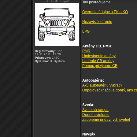
OFFROAD Expert
Tak pokračujeme
Overenie údajov o EK a KO
Nezávislé kúrenie
LPG
Antény CB, PMR:
PMR
Registrovaný:
Sob,
12.11.2011, 13:20
Umiestnenie antény
Príspevky:
1470
Ladenie CB antény
Bydlisko:
B. Bystrica
Pomoc pri výbere CB
Autobatérie:
Akú autobatériu vybrať?
Odpojovač (načo je dobrý, ako zap
Svetlá:
Svetelná rampa
Denné svietenie
Zapojenie prídavných svetiel
Naviják: