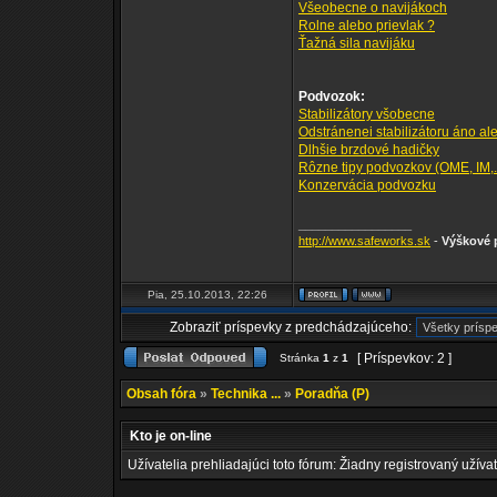
Všeobecne o navijákoch
Rolne alebo prievlak ?
Ťažná sila navijáku
Podvozok:
Stabilizátory všobecne
Odstránenei stabilizátoru áno al
Dlhšie brzdové hadičky
Rôzne tipy podvozkov (OME, IM,..
Konzervácia podvozku
_________________
http://www.safeworks.sk
-
Výškové p
Pia, 25.10.2013, 22:26
Zobraziť príspevky z predchádzajúceho:
[ Príspevkov: 2 ]
Stránka
1
z
1
Obsah fóra
»
Technika ...
»
Poradňa (P)
Kto je on-line
Užívatelia prehliadajúci toto fórum: Žiadny registrovaný užívat