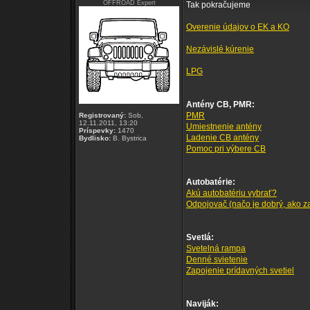
OFFROAD Expert
Tak pokračujeme
Overenie údajov o EK a KO
Nezávislé kúrenie
LPG
Antény CB, PMR:
PMR
Registrovaný:
Sob,
12.11.2011, 13:20
Umiestnenie antény
Príspevky:
1470
Ladenie CB antény
Bydlisko:
B. Bystrica
Pomoc pri výbere CB
Autobatérie:
Akú autobatériu vybrať?
Odpojovač (načo je dobrý, ako zap
Svetlá:
Svetelná rampa
Denné svietenie
Zapojenie prídavných svetiel
Naviják: