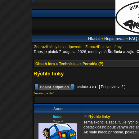
Hľadať
•
Registrovať
•
FAQ
Zobraziť témy bez odpovede
|
Zobraziť aktívne témy
Dnes je piatok 7. augusta 2026, meniny má
Štefánia
a zajtra
O
Obsah fóra
»
Technika ...
»
Poradňa (P)
Rýchle linky
[ Príspevkov: 2 ]
Stránka
1
z
1
Verzia pre tlač
Autor
finder
Rýchle linky
Support
Tema skoncila zatial tu, je rychl
dostat k casto pouzivanym vecia
Ak mate nieco prinosne, pokracuj