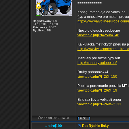
============
Konfigurator oleja od Valvoline
(typ a mnozstvo pre motor, prevodo
Registrovaný:
Str,
http://www.valvolineeurope.com/en
04.10.2006, 14:20
Príspevky:
6667
Nieco o olejoch vseobecne
Bydlisko:
PB
viewtopic.php?f=25&t=146
Kalkulacka metrickych pneu na 
http://www.4ws.com/metric-tire-ca
Manualy pre rozne typy aut
http://manualy.autooo.eu/
Druhy pohonov 4x4
viewtopic.php?f=2&t=150
Popis a porovnanie pouzitia MT
viewtopic.php?f=26&t=19
Este raz tipy a velkosti pneu
viewtopic.php?f=26&t=2133
Štv, 15.08.2013, 14:28
andrej190
Re: Rýchle linky