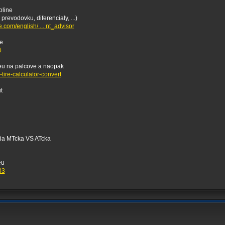
oline
prevodovku, diferencialy, ...)
.com/english/ ... nt_advisor
e
6
eu na palcove a naopak
tire-calculator-convert
t
tia MTcka VS ATcka
eu
33