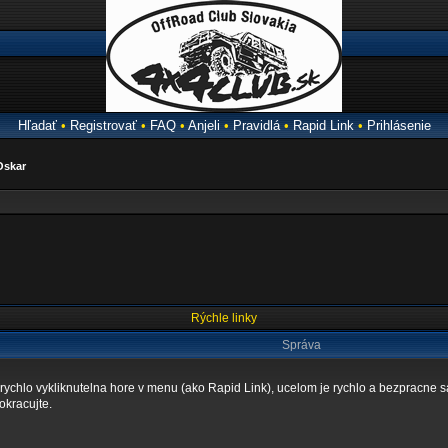
Hľadať
•
Registrovať
•
FAQ
•
Anjeli
•
Pravidlá
•
Rapid Link
•
Prihlásenie
Oskar
Rýchle linky
Správa
e rychlo vykliknutelna hore v menu (ako Rapid Link), ucelom je rychlo a bezpracne 
okracujte.