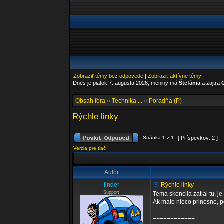
Zobraziť témy bez odpovede
|
Zobraziť aktívne témy
Dnes je piatok 7. augusta 2026, meniny má
Štefánia
a zajtra
Obsah fóra
»
Technika ...
»
Poradňa (P)
Rýchle linky
Stránka
1
z
1
[ Príspevkov: 2 ]
Verzia pre tlač
Autor
finder
Rýchle linky
Support
Tema skoncila zatial tu, j
Ak mate nieco prinosne, p
============