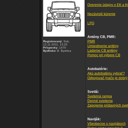
Overenie údajov o EK a 
Nezávislé kúrenie
LPG
Antény CB, PMR:
PMR
Registrovaný:
Sob,
12.11.2011, 13:20
Umiestnenie antény
Príspevky:
1470
Ladenie CB antény
Bydlisko:
B. Bystrica
Pomoc pri výbere CB
Autobatérie:
Akú autobatériu vybrať?
Odpojovač (načo je dobrý, 
Svetlá:
Svetelná rampa
Denné svietenie
Zapojenie prídavných svet
Naviják:
Všeobecne o navijákoch