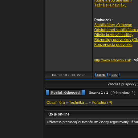
Rolne alebo prievlak ?
Ťažná sila navijáku
Podvozok:
Stabilizátory všobecne
Odstránenei stabilizátoru
Dlhšie brzdové hadičky
Rôzne tipy podvozkov (OME
Konzervácia podvozku
_________________
http://www.safeworks.sk
-
Vý
Pia, 25.10.2013, 22:26
Zobraziť príspevky
Stránka
1
z
1
[ Príspevkov: 2 ]
Obsah fóra
»
Technika ...
»
Poradňa (P)
Kto je on-line
Užívatelia prehliadajúci toto fórum: Žiadny registrovaný užíva