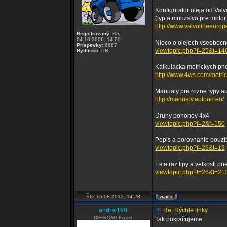
Konfigurator oleja od Valv
(typ a mnozstvo pre motor, 
http://www.valvolineeurope
Registrovaný:
Str,
04.10.2006, 14:20
Nieco o olejoch vseobecn
Príspevky:
6667
viewtopic.php?f=25&t=14
Bydlisko:
PB
Kalkulacka metrickych pn
http://www.4ws.com/metric-
Manualy pre rozne typy au
http://manualy.autooo.eu/
Druhy pohonov 4x4
viewtopic.php?f=2&t=150
Popis a porovnanie pouzi
viewtopic.php?f=26&t=19
Este raz tipy a velkosti pn
viewtopic.php?f=26&t=21
Štv, 15.08.2013, 14:28
andrej190
Re: Rýchle linky
OFFROAD Expert
Tak pokračujeme