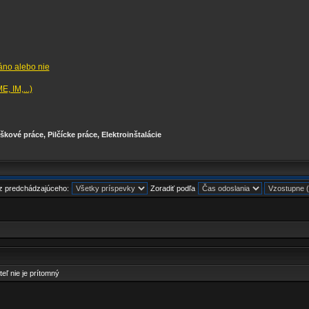
 áno alebo nie
, IM,...)
škové práce, Pilčícke práce, Elektroinštalácie
 z predchádzajúceho:
Zoradiť podľa
teľ nie je prítomný