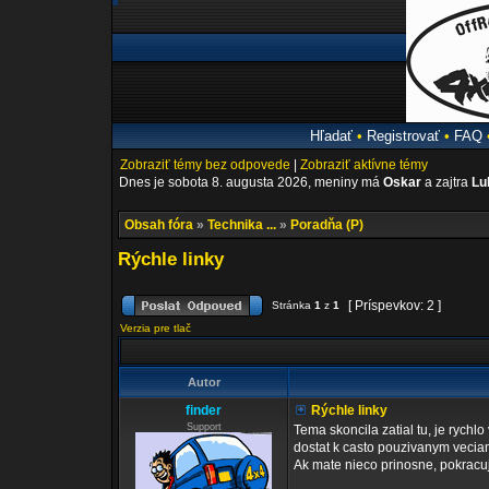
Hľadať
•
Registrovať
•
FAQ
Zobraziť témy bez odpovede
|
Zobraziť aktívne témy
Dnes je sobota 8. augusta 2026, meniny má
Oskar
a zajtra
Lu
Obsah fóra
»
Technika ...
»
Poradňa (P)
Rýchle linky
[ Príspevkov: 2 ]
Stránka
1
z
1
Verzia pre tlač
Autor
finder
Rýchle linky
Support
Tema skoncila zatial tu, je rychl
dostat k casto pouzivanym vecia
Ak mate nieco prinosne, pokracuj