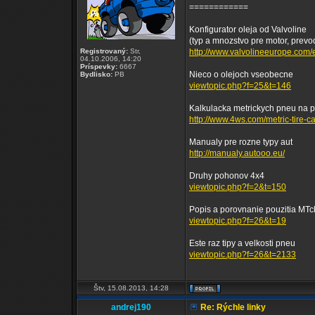
============
Konfigurator oleja od Valvoline
(typ a mnozstvo pre motor, prevodo
Registrovaný:
Str,
http://www.valvolineeurope.com/en
04.10.2006, 14:20
Príspevky:
6667
Nieco o olejoch vseobecne
Bydlisko:
PB
viewtopic.php?f=25&t=146
Kalkulacka metrickych pneu na 
http://www.4ws.com/metric-tire-ca
Manualy pre rozne typy aut
http://manualy.autooo.eu/
Druhy pohonov 4x4
viewtopic.php?f=2&t=150
Popis a porovnanie pouzitia MT
viewtopic.php?f=26&t=19
Este raz tipy a velkosti pneu
viewtopic.php?f=26&t=2133
Štv, 15.08.2013, 14:28
andrej190
Re: Rýchle linky