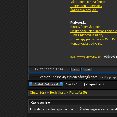
Všeobecne o navijákoch
Rolne alebo prievlak ?
Ťažná sila navijáku
Podvozok:
Stabilizátory všobecne
Odstránenei stabilizátoru áno al
Dlhšie brzdové hadičky
Rôzne tipy podvozkov (OME, IM,..
Konzervácia podvozku
_________________
http://www.safeworks.sk
-
Výškové p
Pia, 25.10.2013, 22:26
Zobraziť príspevky z predchádzajúceho:
[ Príspevkov: 2 ]
Stránka
1
z
1
Obsah fóra
»
Technika ...
»
Poradňa (P)
Kto je on-line
Užívatelia prehliadajúci toto fórum: Žiadny registrovaný užívat