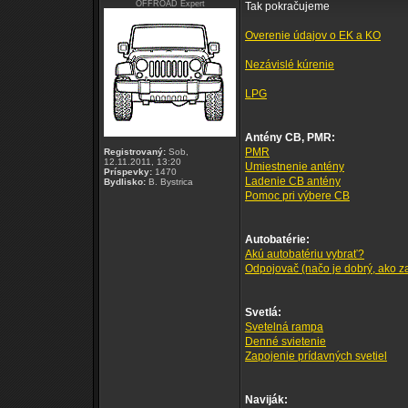
OFFROAD Expert
Tak pokračujeme
Overenie údajov o EK a KO
Nezávislé kúrenie
LPG
Antény CB, PMR:
PMR
Registrovaný:
Sob,
12.11.2011, 13:20
Umiestnenie antény
Príspevky:
1470
Ladenie CB antény
Bydlisko:
B. Bystrica
Pomoc pri výbere CB
Autobatérie:
Akú autobatériu vybrať?
Odpojovač (načo je dobrý, ako zap
Svetlá:
Svetelná rampa
Denné svietenie
Zapojenie prídavných svetiel
Naviják: