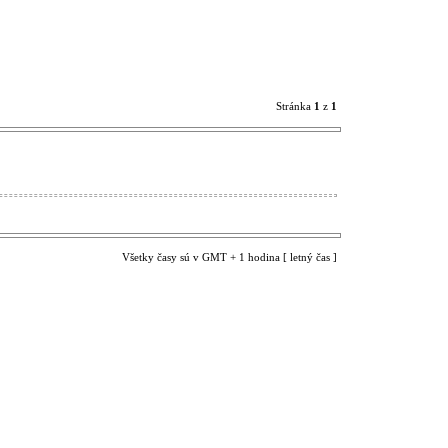
Stránka
1
z
1
Všetky časy sú v GMT + 1 hodina [ letný čas ]