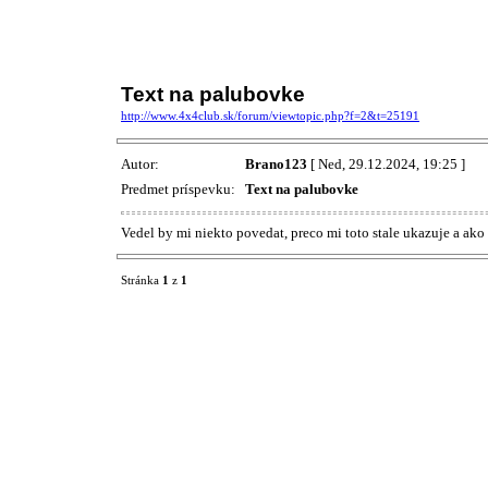
Text na palubovke
http://www.4x4club.sk/forum/viewtopic.php?f=2&t=25191
Autor:
Brano123
[ Ned, 29.12.2024, 19:25 ]
Predmet príspevku:
Text na palubovke
Vedel by mi niekto povedat, preco mi toto stale ukazuje a ak
Stránka
1
z
1