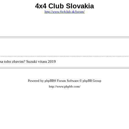
4x4 Club Slovakia
http://www.4x4club.sk/forum/
o sa toho zbavim? Suzuki vitara 2019
Powered by phpBB® Forum Software © phpBB Group
http://www.phpbb.com/