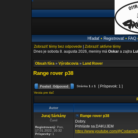
Hľadať
•
Registrovať
•
FAQ
Zobraziť témy bez odpovede
|
Zobraziť aktívne témy
Dnes je sobota 8. augusta 2026, meniny má
Oskar
a zajtra
Lu
Obsah fóra
»
Výrobcovia
»
Land Rover
Range rover p38
[ Príspevok: 1 ]
Stránka
1
z
1
Verzia pre tlač
R
Autor
Juraj Sárkány
Range rover p38
Čumil
Dobry.
Prihláste sa.DAKUJEM
Registrovaný:
Pon,
17.01.2022, 20:32
https://www.youtube.com/@Codarrp3
Príspevky:
1