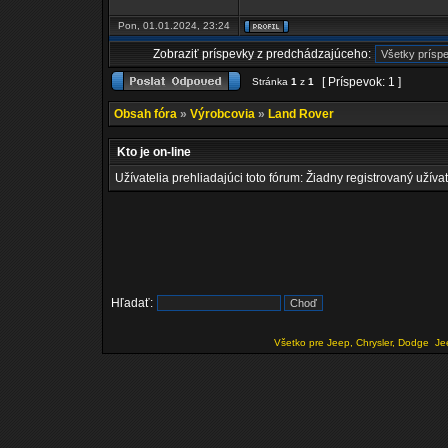
Pon, 01.01.2024, 23:24
Zobraziť príspevky z predchádzajúceho:
[ Príspevok: 1 ]
Stránka
1
z
1
Obsah fóra
»
Výrobcovia
»
Land Rover
Kto je on-line
Užívatelia prehliadajúci toto fórum: Žiadny registrovaný užívat
Hľadať:
Všetko pre Jeep, Chrysler, Dodge
Je