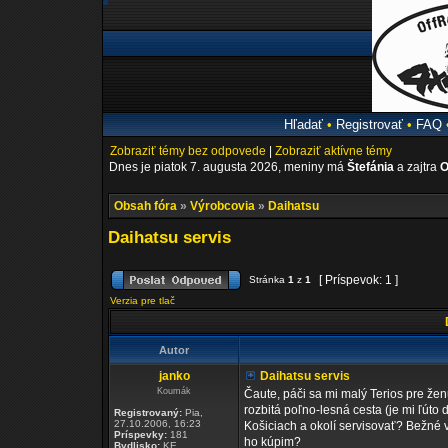
Hľadať
•
Registrovať
•
FAQ
Zobraziť témy bez odpovede
|
Zobraziť aktívne témy
Dnes je piatok 7. augusta 2026, meniny má
Štefánia
a zajtra
O
Obsah fóra
»
Výrobcovia
»
Daihatsu
Daihatsu servis
[ Príspevok: 1 ]
Stránka
1
z
1
Verzia pre tlač
Autor
janko
Daihatsu servis
Koumák
Čaute, páči sa mi malý Terios pre žen
rozbitá poľno-lesná cesta (je mi ľúto 
Registrovaný:
Pia,
27.10.2006, 16:23
Košiciach a okolí servisovať? Bežné v
Príspevky:
181
ho kúpim?
Bydlisko:
KE