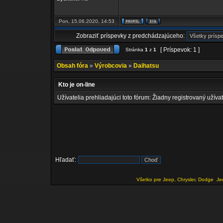
Pon, 15.06.2020, 14:53
Zobraziť príspevky z predchádzajúceho:
[ Príspevok: 1 ]
Stránka
1
z
1
Obsah fóra
»
Výrobcovia
»
Daihatsu
Kto je on-line
Užívatelia prehliadajúci toto fórum: Žiadny registrovaný užívat
Hľadať:
Všetko pre Jeep, Chrysler, Dodge
Je