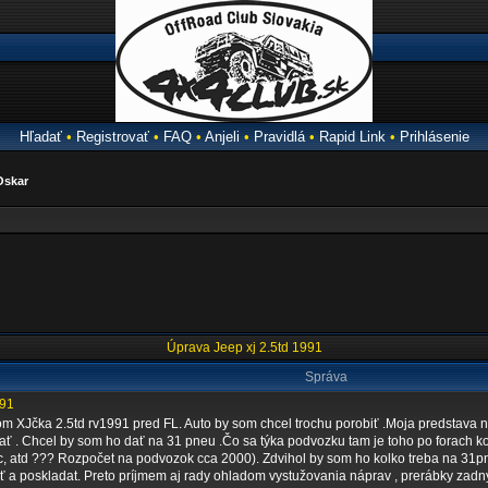
Hľadať
•
Registrovať
•
FAQ
•
Anjeli
•
Pravidlá
•
Rapid Link
•
Prihlásenie
Oskar
Úprava Jeep xj 2.5td 1991
Správa
991
lom XJčka 2.5td rv1991 pred FL. Auto by som chcel trochu porobiť .Moja predstava n
ať . Chcel by som ho dať na 31 pneu .Čo sa týka podvozku tam je toho po forach ko
, atd ??? Rozpočet na podvozok cca 2000). Zdvihol by som ho kolko treba na 31pn
iť a poskladat. Preto príjmem aj rady ohladom vystužovania náprav , prerábky zadný