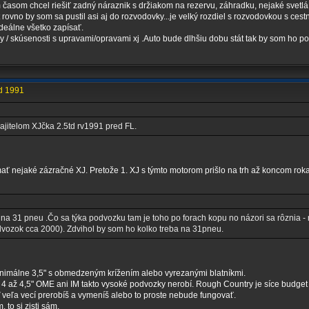
časom chcel riešiť zadný náraznik s držiakom na rezervu, záhradku, nejaké svetlá 
ovno by som sa pustil asi aj do rozvodovky...je velký rozdiel s rozvodovkou s c
ideálne všetko zapísať.
 / skúsenosti s upravami/opravami xj .Auto bude dlhšiu dobu stát tak by som ho po
td 1991
ajitelom XJčka 2.5td rv1991 pred FL.
 mať nejaké zázračné XJ. Pretože 1. XJ s týmto motorom prišlo na trh až koncom ro
na 31 pneu .Čo sa týka podvozku tam je toho po forach kopu no názori sa rôznia -
vozok cca 2000). Zdvihol by som ho kolko treba na 31pneu.
nimálne 3,5" s obmedzeným krížením alebo vyrezanými blatníkmi.
k 4 až 4,5" OME ani IM takto vysoké podvozky nerobí. Rough Country je síce budget f
 veľa vecí prerobíš a vymeníš alebo to proste nebude fungovať.
 to si zisti sám.