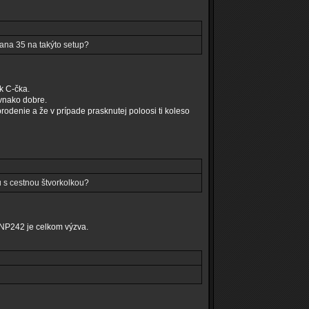
Dana 35 na takýto setup?
k C-čka.
ovnako dobre.
rodenie a že v prípade prasknutej poloosi ti koleso
u s cestnou štvorkolkou?
 NP242 je celkom výzva.