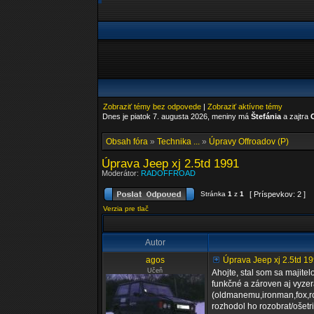
Zobraziť témy bez odpovede
|
Zobraziť aktívne témy
Dnes je piatok 7. augusta 2026, meniny má
Štefánia
a zajtra
Obsah fóra
»
Technika ...
»
Úpravy Offroadov (P)
Úprava Jeep xj 2.5td 1991
Moderátor:
RADOFFROAD
Stránka
1
z
1
[ Príspevkov: 2 ]
Verzia pre tlač
Autor
agos
Úprava Jeep xj 2.5td 1
Učeň
Ahojte, stal som sa majite
funkčné a zároven aj vyzer
(oldmanemu,ironman,fox,rc
rozhodol ho rozobrat/ošetr