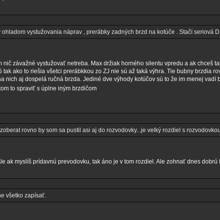
y ohladom vystužovania náprav , prerábky zadných brzd na kotúče . Stačí seriová 
am nič závažné vystužovať netreba. Max držiak horného silentu vpredu a ak chceš ta
ak ako to riešia všetci prerábkkou zo ZJ nie sú až taká výhra. Tie bubny brzdia r
na nich aj dospelá ručná brzda. Jediné dve výhody kotúčov sú to že im menej vadí b
om to spraviť s úplne iným brzdičom
berat rovno by som sa pustil asi aj do rozvodovky...je velký rozdiel s rozvodovko
le ak myslíš prídavnú prevodovku, tak áno je v tom rozdiel. Ale zohnať dnes dobrú
e všetko zapísať.