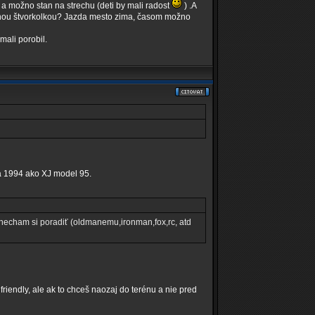
a možno stan na strechu (deti by mali radost
) .A
estnou štvorkolkou? Jazda mesto zima, časom možno
mali porobil.
ka 1994 ako XJ model 95.
 necham si poradiť (oldmanemu,ironman,fox,rc, atd
riendly, ale ak to chceš naozaj do terénu a nie pred