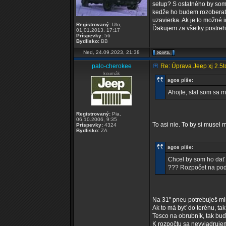
setup? S ostatného by som 
kedže ho budem rozoberat r
uzavierka. Ak je to možné 
Registrovaný:
Uto,
Ďakujem za všetky postrehy
01.01.2013, 17:17
Príspevky:
56
Bydlisko:
BB
Ned, 24.09.2023, 21:38
palo-cherokee
Re: Úprava Jeep xj 2.5
koumák
agos píše:
Ahojte, stal som sa m
Registrovaný:
Pia,
06.10.2006, 9:35
To asi nie. To by si musel
Príspevky:
4324
Bydlisko:
ZA
agos píše:
Chcel by som ho dať 
??? Rozpočet na pod
Na 31" pneu potrebuješ mi
Ak to má byť do terénu, ta
Tesco na obrubník, tak buď
K rozpočtu sa nevyjadrujem,