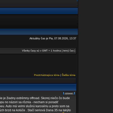
Aktuálny čas je Pia, 07.08.2026, 13:37
Všetky časy sú v GMT + 1 hodina [ letný čas ]
Predchádzajúca téma
|
Ďalšia téma
ie je žiadny extrémny offroad. Skorej niečo čo bude
pu no názori sa rôznia - necham si poradiť
eu. Auto má velmi slušnú karosériu a preto som sa
ch brzd na kotúče . Stačí seriová Dana 35 na takýto