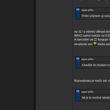
agos píše:
Preto príjmem aj rad
na 31" a výletný offroad t
IMHO zadné kotúče na D35 t
A narozdiel od ZJ funguje 
nevylezie von
Alebo pot
agos píše:
A kedže ho budem rozo
Rozvodovka je niečo iné. A
agos píše:
Ak je to možné ideáln