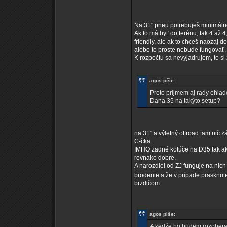
Na 31" pneu potrebuješ minimáln
Ak to má byť do terénu, tak 4 až 
friendly, ale ak to chceš naozaj d
alebo to proste nebude fungovať.
K rozpočtu sa nevyjadrujem, to si 
agos píše:
Preto príjmem aj rady ohlad
Dana 35 na takýto setup?
na 31" a výletný offroad tam nič 
C-čka.
IMHO zadné kotúče na D35 tak ako 
rovnako dobre.
A narozdiel od ZJ funguje na nich
brodenie a že v prípade prasknute
brzdičom
agos píše:
A kedže ho budem rozoberat r