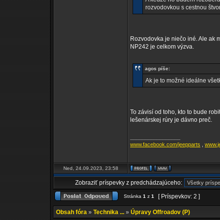
rozvodovkou s cestnou štvo
Rozvodovka je niečo iné. Ale ak m
NP242 je celkom výzva.
agos píše:
Ak je to možné ideálne všet
To závisí od toho, kto to bude ro
lešenárskej rúry je dávno preč.
_________________
www.facebook.com/jeepparts
,
www.j
Ned, 24.09.2023, 23:58
Zobraziť príspevky z predchádzajúceho:
[ Príspevkov: 2 ]
Stránka
1
z
1
Obsah fóra
»
Technika ...
»
Úpravy Offroadov (P)