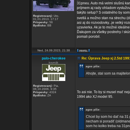
31pneu. Auto má velmi slušnú karo
príjmem aj rady ohladom vystužov
takýto setup? S ostatného by som
Registrovaný:
Uto,
svetlá a možno stan na strechu (d
01.01.2013, 17:17
Príspevky:
56
asi aj do rozvodovky...je velký 
Bydlisko:
BB
uzavierka. Ak je to možné ideálne
Ďakujem za všetky postrehy / skú
pomali porobil.
Ned, 24.09.2023, 21:38
palo-cherokee
Re: Úprava Jeep xj 2.5td 199
koumák
agos píše:
Ahojte, stal som sa majitel
Registrovaný:
Pia,
06.10.2006, 9:35
To asi nie. To by si musel mať ne
Príspevky:
4324
Bydlisko:
ZA
1994 ako XJ model 95.
agos píše:
Chcel by som ho dať na 31 p
necham si poradiť (oldmane
som ho kolko treba na 31pn