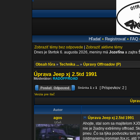
Hľadať
•
Registrovať
•
FAQ
Zobraziť témy bez odpovede
|
Zobraziť aktívne témy
Dnes je štvrtok 6. augusta 2026, meniny má
Jozefína
a zajtra
Obsah fóra
»
Technika ...
»
Úpravy Offroadov (P)
Úprava Jeep xj 2.5td 1991
Moderátor:
RADOFFROAD
[ Príspevkov: 2 ]
Stránka
1
z
1
Verzia pre tlač
Úprav
Autor
agos
Úprava Jeep xj 2.5td 1991
Učeň
Ahojte, stal som sa majitelom XJč
nie je žiadny extrémny offroad. S
pneu .Čo sa týka podvozku tam je 
(oldmanemu,ironman,fox,rc, atd ?