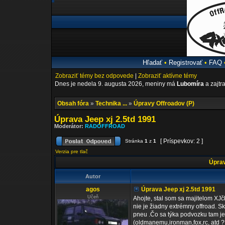
Hľadať
•
Registrovať
•
FAQ
Zobraziť témy bez odpovede
|
Zobraziť aktívne témy
Dnes je nedela 9. augusta 2026, meniny má
Lubomíra
a zajtr
Obsah fóra
»
Technika ...
»
Úpravy Offroadov (P)
Úprava Jeep xj 2.5td 1991
Moderátor:
RADOFFROAD
[ Príspevkov: 2 ]
Stránka
1
z
1
Verzia pre tlač
Úprav
Autor
agos
Úprava Jeep xj 2.5td 1991
Učeň
Ahojte, stal som sa majitelom XJč
nie je žiadny extrémny offroad. S
pneu .Čo sa týka podvozku tam je 
(oldmanemu,ironman,fox,rc, atd ?