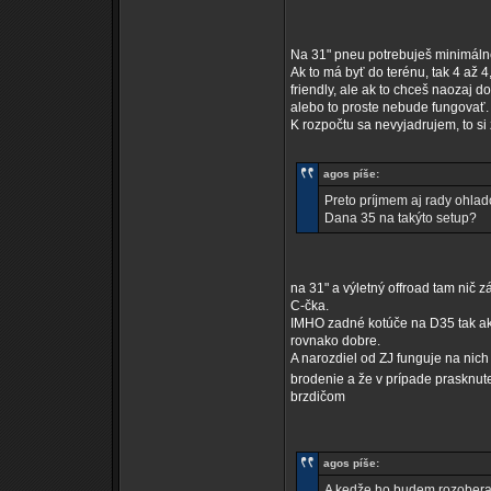
Na 31" pneu potrebuješ minimáln
Ak to má byť do terénu, tak 4 až 
friendly, ale ak to chceš naozaj d
alebo to proste nebude fungovať.
K rozpočtu sa nevyjadrujem, to si 
agos píše:
Preto príjmem aj rady ohlad
Dana 35 na takýto setup?
na 31" a výletný offroad tam nič 
C-čka.
IMHO zadné kotúče na D35 tak ako 
rovnako dobre.
A narozdiel od ZJ funguje na nich
brodenie a že v prípade prasknute
brzdičom
agos píše:
A kedže ho budem rozoberat r