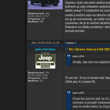
31pneu. Auto má velmi slušnú karo
príjmem aj rady ohladom vystužov
takýto setup? S ostatného by som
Registrovaný:
Uto,
svetlá a možno stan na strechu (d
01.01.2013, 17:17
Príspevky:
56
asi aj do rozvodovky...je velký 
Bydlisko:
BB
uzavierka. Ak je to možné ideálne
Ďakujem za všetky postrehy / skú
pomali porobil.
Ned, 24.09.2023, 21:38
palo-cherokee
Re: Úprava Jeep xj 2.5td 199
koumák
agos píše:
Ahojte, stal som sa majitel
Registrovaný:
Pia,
06.10.2006, 9:35
To asi nie. To by si musel mať ne
Príspevky:
4324
Bydlisko:
ZA
1994 ako XJ model 95.
agos píše:
Chcel by som ho dať na 31 p
necham si poradiť (oldmane
som ho kolko treba na 31pn