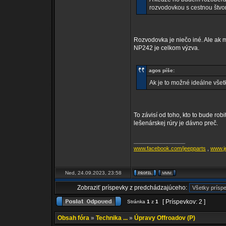
rozvodovkou s cestnou štvo
Rozvodovka je niečo iné. Ale ak m
NP242 je celkom výzva.
agos píše:
Ak je to možné ideálne všet
To závisí od toho, kto to bude ro
lešenárskej rúry je dávno preč.
_________________
www.facebook.com/jeepparts
,
www.j
Ned, 24.09.2023, 23:58
Zobraziť príspevky z predchádzajúceho:
[ Príspevkov: 2 ]
Stránka
1
z
1
Obsah fóra
»
Technika ...
»
Úpravy Offroadov (P)