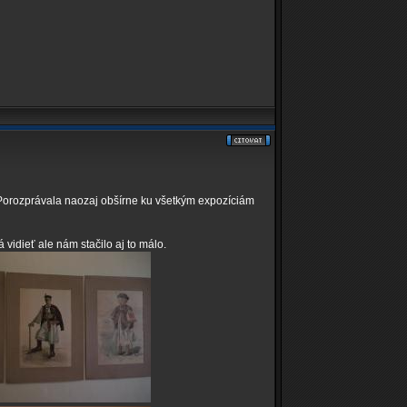
 Porozprávala naozaj obšírne ku všetkým expozíciám
vidieť ale nám stačilo aj to málo.