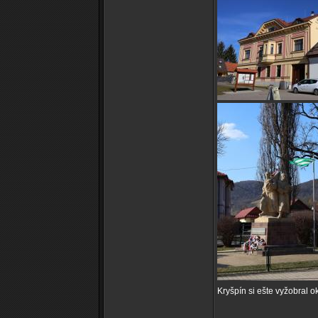
Kryšpín si ešte vyžobral 
_________________