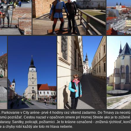
 Parkovanie v City aréne- prvé 4 hodiny cez víkend zadarmo. Do Trnavy za necelú h
nesmú pozrážať. Cestou nazad v opačnom smere pri Hornej Strede ako je to zúžené
zátarasy. Sanitky, policajti, požiarnici. Je to krásne označené - znížená rýchlosť, kon
e a chyby robí každý ale toto mi hlava neberie.