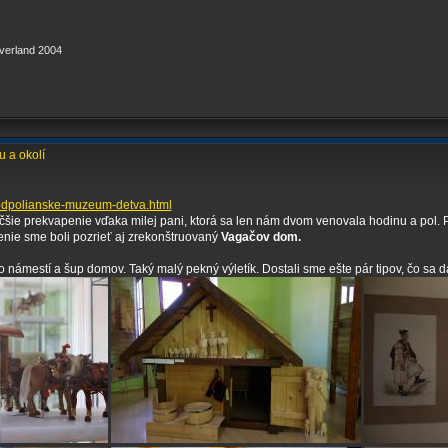
verland 2004
u a okolí
odpolianske-muzeum-detva.html
šie prekvapenie vďaka milej pani, ktorá sa len nám dvom venovala hodinu a pol.
enie sme boli pozrieť aj zrekonštruovaný
Vagačov dom.
námestí a šup domov. Taký malý pekný výletík. Dostali sme ešte pár tipov, čo sa dá 