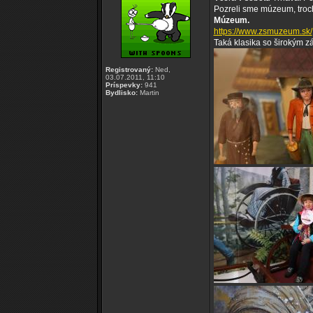
Pozreli sme múzeum, troc
Múzeum.
https://www.zsmuzeum.sk/
Taká klasika so širokým z
Registrovaný:
Ned,
03.07.2011, 11:10
Príspevky:
941
Bydlisko:
Martin