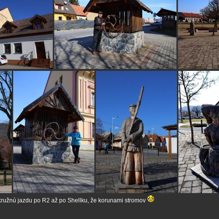
okružnú jazdu po R2 až po Shellku, že korunami stromov