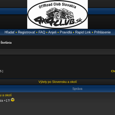
Hľadať
•
Registrovať
•
FAQ
•
Anjeli
•
Pravidlá
•
Rapid Link
•
Prihlásenie
a
Štefánia
5 ]
Ch
Výlety po Slovensku a okolí
Správa
u a okolí
 za +17!