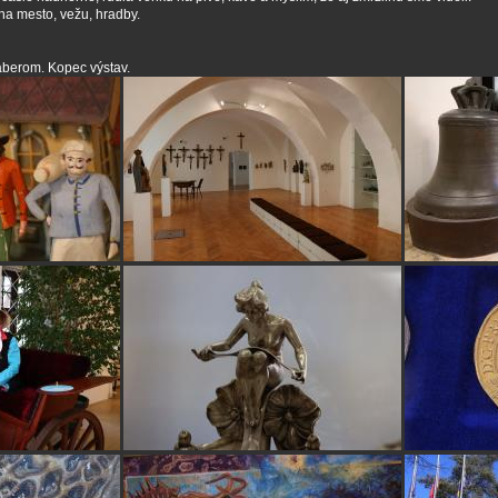
ha mesto, vežu, hradby.
áberom. Kopec výstav.