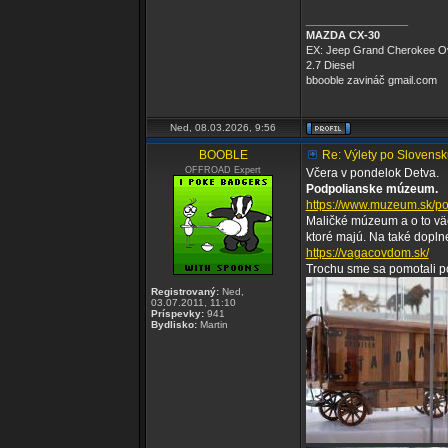
_________________
MAZDA CX-30
EX: Jeep Grand Cherokee O
2.7 Diesel
bbooble zavináč gmail.com
Ned, 08.03.2026, 9:56
BOOBLE
Re: Výlety po Slovensk
OFFROAD Expert
Včera v pondelok Detva.
Podpolianske múzeum.
https://www.muzeum.sk/p
Maličké múzeum a o to väč
ktoré majú. Na také dopln
https://vagacovdom.sk/
Trochu sme sa pomotali po 
Registrovaný:
Ned,
03.07.2011, 11:10
Príspevky:
941
Bydlisko:
Martin