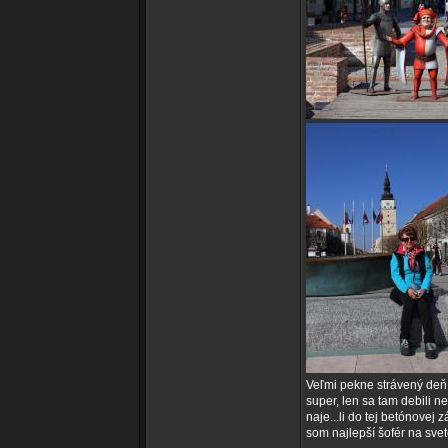
Veľmi pekne strávený deň.
super, len sa tam debili 
naje...li do tej betónovej 
som najlepší šofér na svet