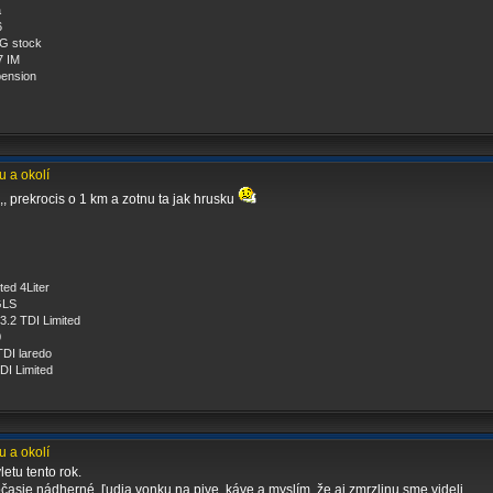
a
6
G stock
7 IM
pension
u a okolí
,, prekrocis o 1 km a zotnu ta jak hrusku
ed 4Liter
GLS
.2 TDI Limited
0
DI laredo
I Limited
u a okolí
etu tento rok.
časie nádherné, ľudia vonku na pive, káve a myslím, že aj zmrzlinu sme videli.