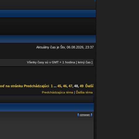
Aktuálny čas je Štv, 06.08.2026, 23:37
Všetky časy sú v GMT + 1 hodina [ letný čas ]
oď na stránku
Predchádzajúci
1
...
45
,
46
,
47
,
48
,
49
Ďalší
Predchádzajúca téma
|
Ďalšia téma