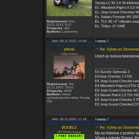
Toyota LC 95 3,4 V6 leštenk
Ex. Mitsubishi Pajero II 3,5 V
Ex. Jeep Grand Cherokee W
Ex. Subaru Forester MY 200
Registrovaný:
Pon,
Ex. TLC 90 +2" Ultimate sus
25.11.2013, 8:17
Ex. THilux +2" OME
Príspevky:
381
Bydlisko:
Lučenecko
Ned, 09.11.2025, 14:09
efendi
Re: Výlety po Slovensk
Velky Kraken
Unich je nulova tolerancia
_________________
EX Suzuky Samuraj1.3
EXJeep Cheroke 2.1TDI
EX Jeep Grand Cheroke Limit
Registrovaný:
Pia,
EX Mitsubishi Pajero2,5TDI 
16.11.2007, 23:01
EX Jeep Grand Cheroke WJ 3
Príspevky:
8059
Bydlisko:
mesto
EX Nissan Patrol 2.8 TDI Y6
vychadzajuceho slnka Tornala
EX Jeep Grand Cheroke 2.5T
City
EX Jeep Grand Cheroke2,5TD
Ned, 09.11.2025, 17:18
BOOBLE
Re: Výlety po Slovensk
OFFROAD Expert
My sa hlásime z prvého výl
Včera v sobotu Trnava. Po