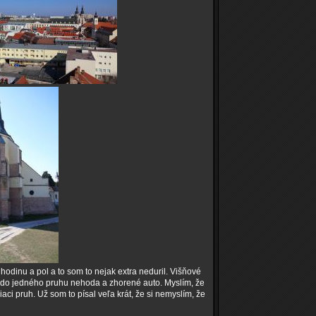
odinu a pol a to som to nejak extra neduril. Višňové
 do jedného pruhu nehoda a zhorené auto. Myslím, že
čiaci pruh. Už som to písal veľa krát, že si nemyslím, že