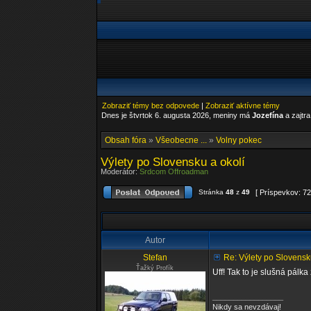
Zobraziť témy bez odpovede
|
Zobraziť aktívne témy
Dnes je štvrtok 6. augusta 2026, meniny má
Jozefína
a zajtr
Obsah fóra
»
Všeobecne ...
»
Volny pokec
Výlety po Slovensku a okolí
Moderátor:
Srdcom Offroadman
Stránka
48
z
49
[ Príspevkov: 72
Autor
Stefan
Re: Výlety po Slovensk
Ťažký Profík
Uff! Tak to je slušná pálka
_________________
Nikdy sa nevzdávaj!