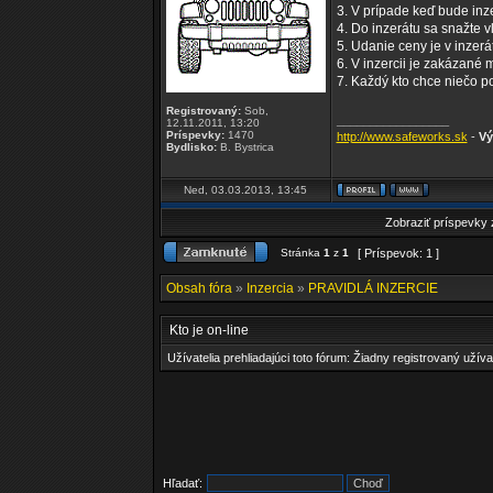
3. V prípade keď bude inze
4. Do inzerátu sa snažte 
5. Udanie ceny je v inzer
6. V inzercii je zakázané m
7. Každý kto chce niečo p
Registrovaný:
Sob,
_________________
12.11.2011, 13:20
Príspevky:
1470
http://www.safeworks.sk
-
Vý
Bydlisko:
B. Bystrica
Ned, 03.03.2013, 13:45
Zobraziť príspevky
Stránka
1
z
1
[ Príspevok: 1 ]
Obsah fóra
»
Inzercia
»
PRAVIDLÁ INZERCIE
Kto je on-line
Užívatelia prehliadajúci toto fórum: Žiadny registrovaný užíva
Hľadať: