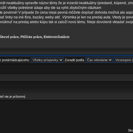
rát neaktuálny upravíte názov témy že je inzerát neaktuálny (predané, kúpené, zmaz
vložiť všetky potrebné údaje aby ste sa vyhli zbytočným otázkam
áte povinné! V prípade že cena nieje pevná môžete dopísať dohoda možná ale asp
ať linky na iné fóra, bazáry, weby atď.. Výnimka je len na predaj auta. Vtedy je pov
onúknuť na predaj alebo kúpu tak si založí novú tému. Nieje dovolené vkladať svoj
škové práce, Pilčícke práce, Elektroinštalácie
 z predchádzajúceho:
Zoradiť podľa
teľ nie je prítomný
Sko