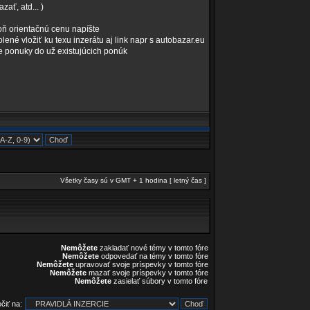
ať, atd... )
oň orientačnú cenu napíšte
olené vložiť ku texu inzerátu aj link napr s autobazar.eu
e ponuky do už existujúcich ponúk
Všetky časy sú v GMT + 1 hodina [ letný čas ]
Nemôžete
zakladať nové témy v tomto fóre
Nemôžete
odpovedať na témy v tomto fóre
Nemôžete
upravovať svoje príspevky v tomto fóre
Nemôžete
mazať svoje príspevky v tomto fóre
Nemôžete
zasielať súbory v tomto fóre
čiť na: