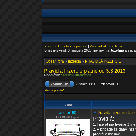
Zobraziť témy bez odpovede
|
Zobraziť aktívne témy
Dnes je štvrtok 6. augusta 2026, meniny má
Jozefína
a zajtr
Obsah fóra
»
Inzercia
»
PRAVIDLÁ INZERCIE
Pravidlá Inzercie platné od 3.3 2013
Moderátor:
Srdcom Offroadman
Stránka
1
z
1
[ Príspevok: 1 ]
Verzia pre tlač
Autor
andrej190
Pravidlá Inzercie platn
OFFROAD Expert
Pravidlá:
1. Inzerát má trvanie 2 m
2. V prípade že daný inze
predĺži o mesiac