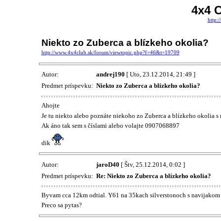
4x4 C
http:
Niekto zo Zuberca a blízkeho okolia?
http://www.4x4club.sk/forum/viewtopic.php?f=46&t=19709
Autor:
andrej190
[ Uto, 23.12.2014, 21:49 ]
Predmet príspevku:
Niekto zo Zuberca a blízkeho okolia?
Ahojte
Je tu niekto alebo poznáte niekoho zo Zuberca a blízkeho okolia 
Ak áno tak sem s číslami alebo volajte 0907068897
dik
Autor:
jaroD40
[ Štv, 25.12.2014, 0:02 ]
Predmet príspevku:
Re: Niekto zo Zuberca a blízkeho okolia?
Byvam cca 12km odtial. Y61 na 35kach silverstonoch s navijakom je 
Preco sa pytas?