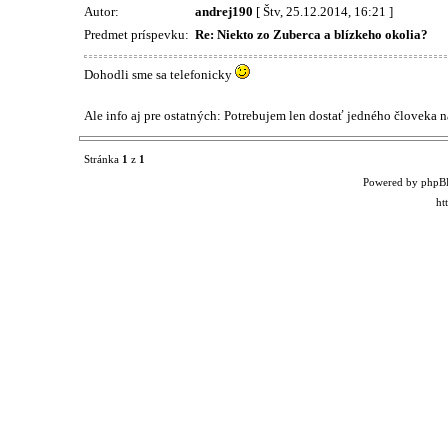
Autor:
andrej190
[ Štv, 25.12.2014, 16:21 ]
Predmet príspevku:
Re: Niekto zo Zuberca a blízkeho okolia?
Dohodli sme sa telefonicky
Ale info aj pre ostatných: Potrebujem len dostať jedného človeka n
Stránka
1
z
1
Powered by phpB
ht