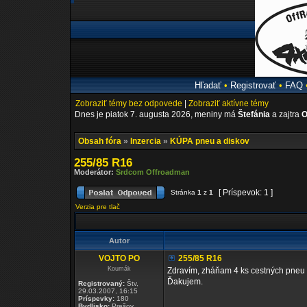
Hľadať
•
Registrovať
•
FAQ
Zobraziť témy bez odpovede
|
Zobraziť aktívne témy
Dnes je piatok 7. augusta 2026, meniny má
Štefánia
a zajtra
O
Obsah fóra
»
Inzercia
»
KÚPA pneu a diskov
255/85 R16
Moderátor:
Srdcom Offroadman
[ Príspevok: 1 ]
Stránka
1
z
1
Verzia pre tlač
Autor
VOJTO PO
255/85 R16
Koumák
Zdravím, zháňam 4 ks cestných pneu 
Ďakujem.
Registrovaný:
Štv,
29.03.2007, 16:15
Príspevky:
180
Bydlisko:
Prešov