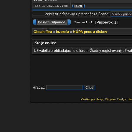
Sob, 19.08.2023, 21:58
Zobraziť príspevky z predchádzajúceho:
[ Príspevok: 1 ]
Stránka
1
z
1
Obsah fóra
»
Inzercia
»
KÚPA pneu a diskov
Kto je on-line
Užívatelia prehliadajúci toto fórum: Žiadny registrovaný užívat
Hľadať:
Všetko pre Jeep, Chrysler, Dodge
Je