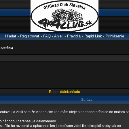
Hľadať
•
Registrovať
•
FAQ
•
Anjeli
•
Pravidlá
•
Rapid Link
•
Prihlásenie
a
Štefánia
Repas ďalekohľadu
Správa
upratovali a zistil som že v bednicke kde mám oleje a podobne príchute do motora 
to náhodou nerepasuje ďalekohľady
stačilo ho rozobrať a opláchnuť len ja keď som videl tie mikropiďi sroby tak ee