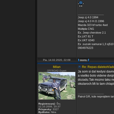
_________________
Jeep zj 4.0 1994
Jeep xj 4.0 H.O.1996
Mazda 323 bf turbo 4wd
Multipla CNG
Ex. Jeep cherokee 2.1
Ex.LKT 81 T
Ex.UKT 6340
Ex .suzuki samurai 1,3 sj510
0904976223
Pia, 14.02.2020, 22:09
Milan
Re: Repas ďalekohľad
OFFROAD Expert
Ja som si dal kedysi davno
a vsetko bolo videne dvojm
dozadu.Tak mozno taku nea
okularoch.Mi to tam chlapi
_________________
Patrol GR, kde neprejdem tam
Registrovaný:
Štv,
12.10.2006, 20:37
Príspevky:
3327
Bydlisko:
Nitra