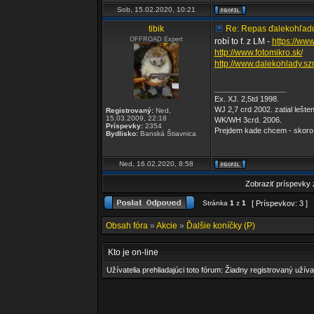
Sob, 15.02.2020, 10:21
tibik
Re: Repas ďalekohľad
OFFROAD Expert
robí to f. z LM -
https://www
http://www.fotomikro.sk/
http://www.dalekohlady.s
_________________
Ex. XJ. 2,5td 1998.
WJ 2,7 crd 2002. zatial lešte
Registrovaný:
Ned,
15.03.2009, 22:18
WK/WH 3crd. 2006.
Príspevky:
2354
Prejdem kade chcem - skoro
Bydlisko:
Banská Štiavnica
Ned, 16.02.2020, 8:58
Zobraziť príspevky
Stránka
1
z
1
[ Príspevkov: 3 ]
Obsah fóra
»
Akcie
»
Ďalšie koníčky (P)
Kto je on-line
Užívatelia prehliadajúci toto fórum: Žiadny registrovaný užíva