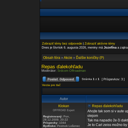
Zobraziť témy bez odpovede
|
Zobraziť aktívne témy
Dnes je štvrtok 6. augusta 2026, meniny má
Jozefína
a zajtr
Obsah fóra
»
Akcie
»
Ďalšie koníčky (P)
Repas ďalekohľadu
Moderátor:
Srdcom Offroadman
Stránka
1
z
1
[ Príspevkov: 3 ]
Verzia pre tlač
Autor
Klokan
Repas ďalekohľadu
OFFROAD Expert
Ahojte tak som si v aute 
olejom
Registrovaný:
Pon,
28.12.2009, 20:22
Tak ma napadlo že či dak
Príspevky:
1044
Je to Carl zeiss možno by 
Bydlisko:
Pezinok Lošonec