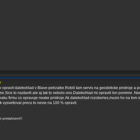
u
 opravit dalekohlad v Blave-petrzalke.Robili tam servis na geodeticke pristroje a p
o.Sice to nastavili ale aj tak to nebolo ono.Dalekohlad mi opravili len pomimo .Nem
ku firmu co opravuje neake pristroje.Ak dalekohlad rozoberies,musis ho na tom stro
k vysvetloval preco to nevie na 100 % opravit.
 pretiahnem!!!