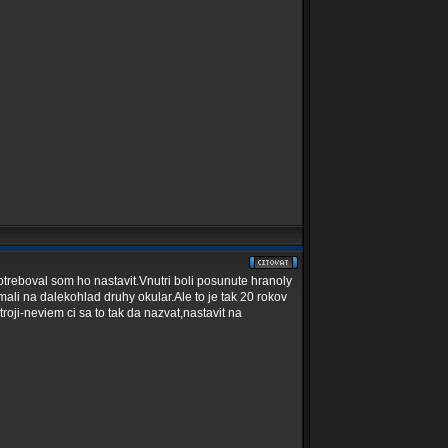
otreboval som ho nastavit.Vnutri boli posunute hranoly
ali na dalekohlad druhy okular.Ale to je tak 20 rokov
ji-neviem ci sa to tak da nazvat,nastavit na