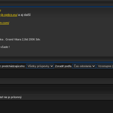
u
.jk-optics.eu/
a aj další
zm.com/
nka . Grand Vitara 2,0td 2006 3dv.
 všade !
 z predchádzajúceho:
Zoradiť podľa
teľ nie je prítomný