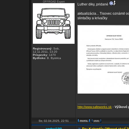
OFFROAD Expert
Luther diky, pridané
aktualizácia... Tisovec oznámil 
slintačky a krívačky
Registrovaný:
Sob,
12.11.2011, 13:20
Príspevky:
1470
Bydlisko:
B. Bystrica
_________________
http://www.safeworks.sk
-
Výškové p
Str, 02.04.2025, 22:51