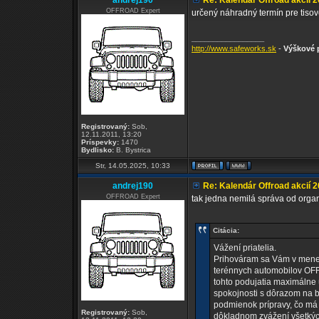
andrej190
Re: Kalendár Offroad akcií 
OFFROAD Expert
určený náhradný termín pre tiso
_________________
http://www.safeworks.sk
-
Výškové p
Registrovaný:
Sob,
12.11.2011, 13:20
Príspevky:
1470
Bydlisko:
B. Bystrica
Str, 14.05.2025, 10:33
andrej190
Re: Kalendár Offroad akcií 
OFFROAD Expert
tak jedna nemilá správa od organ
Citácia:
Vážení priatelia.
Prihováram sa Vám v mene O
terénnych automobilov OFF 
tohto podujatia maximálne ú
spokojnosti s dôrazom na b
podmienok prípravy, čo má 
Registrovaný:
Sob,
dôkladnom zvážení všetkých