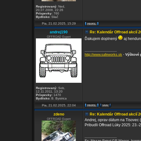
Registrovaný:
Ned,
20.07.2008, 22:26
Príspevky:
760
Bydlisko:
Sliač
Pia, 21.02.2025, 15:29
andrej190
Re: Kalendár Offroad akcií 
OFFROAD Expert
Ďakujem doplnený
aj hendur
_________________
http://www.safeworks.sk
-
Výškové p
Registrovaný:
Sob,
12.11.2011, 13:20
Príspevky:
1470
Bydlisko:
B. Bystrica
Pia, 21.02.2025, 22:04
zdeno
Re: Kalendár Offroad akcií 
OFFROAD Expert
Andrej, oprav dátum na Tisovec (
Pribudli Offroad Lúky 2025: 23.-
_________________
Ex: Nissan Patrol GR Wagon, Ironm