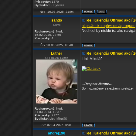
Príspevky:
1470
Bydlisko:
B. Bystrica
Ned, 16.03.2025, 21:04
sando
Re: Kalendár Offroad akcií 
Čumil
https://rock-trophy.com/#program
Nechcel by niekto ísť ako navigá
Registrovaný:
Ned,
15.02.2015, 23:56
Príspevky:
4
Štv, 20.03.2025, 10:49
Luther
Re: Kalendár Offroad akcií 
OFFROAD Expert
Lipt. Mikuláš
_________________
...Respect Nature...
Som označený za extrém, pretože mi
Registrovaný:
Ned,
31.03.2013, 19:37
Príspevky:
2177
Bydlisko:
Lipt. Mikuláš
Str, 02.04.2025, 6:31
andrej190
Re: Kalendár Offroad akcií 