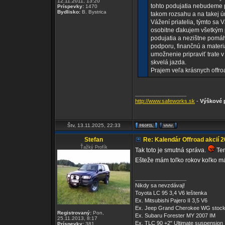
12.11.2011, 13:20
tohto podujatia nebudeme 
Príspevky:
1470
Bydlisko:
B. Bystrica
takom rozsahu a na takej úr
Vážení priatelia, týmto sa
osobitne ďakujem všetkým p
podujatia a nezištne pomáh
podporu, finančnú a mate
umožnenie pripraviť trate 
skvelá jazda.
Prajem veľa krásnych offr
_________________
http://www.safeworks.sk
-
Výškové p
Štv, 13.11.2025, 22:33
Stefan
Re: Kalendár Offroad akcií 
Ťažký Profík
Tak toto je smutná správa.
Ten
Ešteže mám toľko rokov koľko mám
_________________
Nikdy sa nevzdávaj!
Toyota LC 95 3,4 V6 leštenka
Ex. Mitsubishi Pajero II 3,5 V6
Ex. Jeep Grand Cherokee WG stoc
Registrovaný:
Pon,
Ex. Subaru Forester MY 2007 IM
25.11.2013, 8:17
Ex. TLC 90 +2" Ultimate suspension
Príspevky:
381