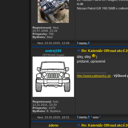
hi-lift
Nissan Patrol GR Y60 SWB v celkom
Registrovaný:
Ned,
20.07.2008, 22:26
Príspevky:
760
Bydlisko:
Sliač
Ned, 23.02.2025, 12:09
andrej190
Re: Kalendár Offroad akcií 
OFFROAD Expert
diky, diky
)
pridané, upravené
_________________
http://www.safeworks.sk
-
Výškové p
Registrovaný:
Sob,
12.11.2011, 13:20
Príspevky:
1470
Bydlisko:
B. Bystrica
Ned, 23.02.2025, 18:51
zdeno
Re: Kalendár Offroad akcií 