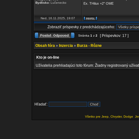
Bydlisko:
Lučenecko
Ex. THilux +2" OME
Ned, 16.11.2025, 19:07
Zobraziť príspevky z predchádzajúceho:
[ Príspevkov: 17 ]
Stránka
1
z
2
Obsah fóra
»
Inzercia
»
Burza - Rôzne
Kto je on-line
Užívatelia prehliadajúci toto fórum: Žiadny registrovaný užívat
Hľadať:
Všetko pre Jeep, Chrysler, Dodge
Je