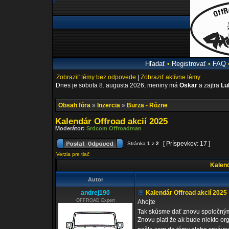
Hľadať
•
Registrovať
•
FAQ
Zobraziť témy bez odpovede
|
Zobraziť aktívne témy
Dnes je sobota 8. augusta 2026, meniny má
Oskar
a zajtra
Lu
Obsah fóra
»
Inzercia
»
Burza - Rôzne
Kalendár Offroad akcií 2025
Moderátor:
Srdcom Offroadman
[ Príspevkov: 17 ]
Stránka
1
z
2
Verzia pre tlač
Kalend
Autor
andrej190
Kalendár Offroad akcií 2025
OFFROAD Expert
Ahojte
Tak skúsme dať znovu spoločnými
Znovu platí že ak bude niekto or