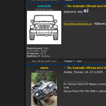
andrej190
Re: Kalendár Offroad akcií 
OFFROAD Expert
doplnené, diky
_________________
http://www.safeworks.sk
-
Výškové p
Registrovaný:
Sob,
12.11.2011, 13:20
Príspevky:
1470
Bydlisko:
B. Bystrica
Pon, 03.02.2025, 9:17
zdeno
Re: Kalendár Offroad akcií 
OFFROAD Expert
Andrej, Tisovec: 24.-27.4.2025
_________________
Ex: Nissan Patrol GR Wagon, Ironm
hi-lift
Nissan Patrol GR Y60 SWB v celkom