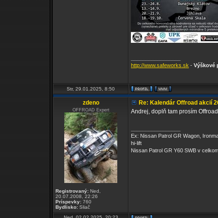
_________________
http://www.safeworks.sk
-
Výškové p
Str, 29.01.2025, 8:50
zdeno
Re: Kalendár Offroad akcií 
OFFROAD Expert
Andrej, doplň tam prosím Offroad
_________________
Ex: Nissan Patrol GR Wagon, Ironm
hi-lift
Nissan Patrol GR Y60 SWB v celkom
Registrovaný:
Ned,
20.07.2008, 22:26
Príspevky:
760
Bydlisko:
Sliač
Ned, 02.02.2025, 20:23