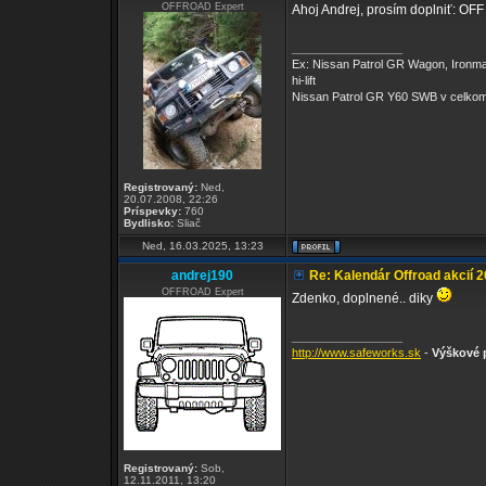
OFFROAD Expert
Ahoj Andrej, prosím doplniť: 
_________________
Ex: Nissan Patrol GR Wagon, Ironm
hi-lift
Nissan Patrol GR Y60 SWB v celkom
Registrovaný:
Ned,
20.07.2008, 22:26
Príspevky:
760
Bydlisko:
Sliač
Ned, 16.03.2025, 13:23
andrej190
Re: Kalendár Offroad akcií 
OFFROAD Expert
Zdenko, doplnené.. diky
_________________
http://www.safeworks.sk
-
Výškové p
Registrovaný:
Sob,
12.11.2011, 13:20