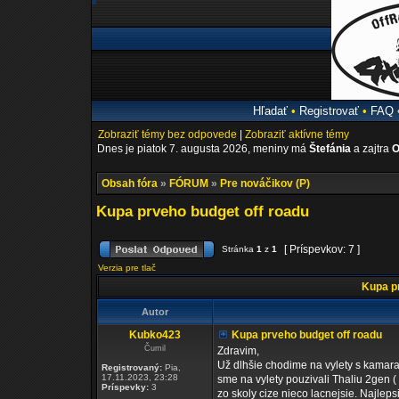
Hľadať
•
Registrovať
•
FAQ
Zobraziť témy bez odpovede
|
Zobraziť aktívne témy
Dnes je piatok 7. augusta 2026, meniny má
Štefánia
a zajtra
O
Obsah fóra
»
FÓRUM
»
Pre nováčikov (P)
Kupa prveho budget off roadu
[ Príspevkov: 7 ]
Stránka
1
z
1
Verzia pre tlač
Kupa pr
Autor
Kubko423
Kupa prveho budget off roadu
Čumil
Zdravim,
Už dlhšie chodime na vylety s kamarat
Registrovaný:
Pia,
17.11.2023, 23:28
sme na vylety pouzivali Thaliu 2gen (
Príspevky:
3
zo skoly cize nieco lacnejsie. Najlep