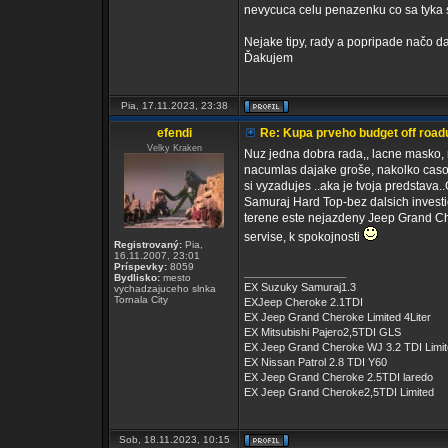
nevycuca celu penazenku co sa tyka se
Nejake tipy, rady a popripade načo d
Ďakujem
Pia, 17.11.2023, 23:38
efendi
Re: Kupa prveho budget off road
Velky Kraken
Nuz jedna dobra rada,, lacne masko, 
nacumlas dajake groše, nakolko casom
si vyzadujes ..aka je tvoja predstava
Samuraj Hard Top-bez dalsich investic
terene este nejazdeny Jeep Grand Che
servise, k spokojnosti
Registrovaný:
Pia,
16.11.2007, 23:01
Príspevky:
8059
_________________
Bydlisko:
mesto
EX Suzuky Samuraj1.3
vychadzajuceho slnka
Tornala City
EXJeep Cheroke 2.1TDI
EX Jeep Grand Cheroke Limited 4Liter
EX Mitsubishi Pajero2,5TDI GLS
EX Jeep Grand Cheroke WJ 3.2 TDI Limi
EX Nissan Patrol 2.8 TDI Y60
EX Jeep Grand Cheroke 2.5TDI laredo
EX Jeep Grand Cheroke2,5TDI Limited
Sob, 18.11.2023, 10:15