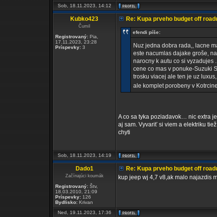
Sob, 18.11.2023, 14:12
Kubko423
Re: Kupa prveho budget off road
Čumil
efendi píše:
Registrovaný:
Pia,
17.11.2023, 23:28
Nuz jedna dobra rada,, lacne ma
Príspevky:
3
este nacumlas dajake groše, na
narocny k autu co si vyzadujes .
cene co mas v ponuke-Suzuki Sa
trosku viacej ale ten je uz luxu
ale komplet porobeny v Kotrcine
A co sa tyka poziadavok… nic extra je
aj sam. Vyvariť si viem a elektriku ti
chyti
Sob, 18.11.2023, 14:19
Dado1
Re: Kupa prveho budget off road
Začínajúci koumák
kup jeep wj 4,7 v8,ak malo najazdis 
Registrovaný:
Štv,
18.03.2010, 21:09
Príspevky:
126
Bydlisko:
Krivan
Ned, 19.11.2023, 17:36