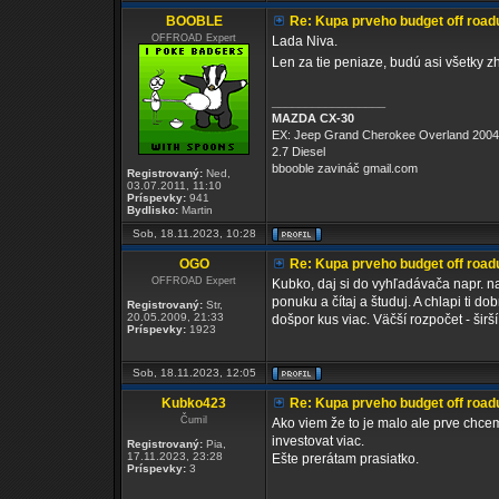
BOOBLE
Re: Kupa prveho budget off road
OFFROAD Expert
Lada Niva.
Len za tie peniaze, budú asi všetky z
_________________
MAZDA CX-30
EX: Jeep Grand Cherokee Overland 2004
2.7 Diesel
bbooble zavináč gmail.com
Registrovaný:
Ned,
03.07.2011, 11:10
Príspevky:
941
Bydlisko:
Martin
Sob, 18.11.2023, 10:28
OGO
Re: Kupa prveho budget off road
OFFROAD Expert
Kubko, daj si do vyhľadávača napr. n
ponuku a čítaj a študuj. A chlapi ti d
Registrovaný:
Str,
20.05.2009, 21:33
došpor kus viac. Väčší rozpočet - širší
Príspevky:
1923
Sob, 18.11.2023, 12:05
Kubko423
Re: Kupa prveho budget off road
Čumil
Ako viem že to je malo ale prve chcem 
investovat viac.
Registrovaný:
Pia,
17.11.2023, 23:28
Ešte prerátam prasiatko.
Príspevky:
3