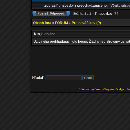
Zobraziť príspevky z predchádzajúceho:
[ Príspevkov: 7 ]
Stránka
1
z
1
Obsah fóra
»
FÓRUM
»
Pre nováčikov (P)
Kto je on-line
Užívatelia prehliadajúci toto fórum: Žiadny registrovaný užívat
Hľadať:
Všetko pre Jeep, Chrysler, Dodge
Je