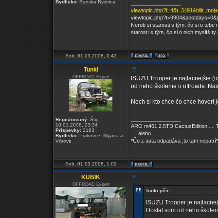
Bydlisko:
Banska Bystrica
_________________
viewtopic.php?f=4&t=3491&hilit=moj
viewtopic.php?t=9904&postdays=0&
Nerob si starosti s tým, čo si o tebe 
starostí s tým, čo si o nich myslíš ty.
Sob, 01.03.2008, 0:42
Tunki
OFFROAD Expert
ISUZU Trooper je najlacnejšie (t
od neho školenie o offroade. Nas
Nech si kto chce čo chce hovorí j
_________________
Registrovaný:
Štv,
10.01.2008, 23:34
ARO m461 2.5TD CactusEdition .... 
Príspevky:
2183
.... alebo ....
Bydlisko:
Prakovce, Myjava a
*Čo z auta odpadáva ,to tam nepatrí*
Vrbové
Sob, 01.03.2008, 1:02
KUBIK
OFFROAD Expert
Tunki píše:
ISUZU Trooper je najlacnejš
Dostal som od neho školenie