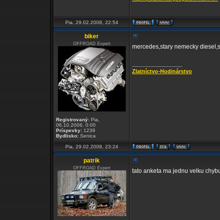
Pia, 29.02.2008, 22:54
biker
OFFROAD Expert
mercedes,stary nemecky diesel
_________________
Zlatníctvo-Hodinárstvo
Registrovaný:
Pia,
06.10.2006, 0:00
Príspevky:
1239
Bydlisko:
Senica
Pia, 29.02.2008, 23:24
patrik
OFFROAD Expert
tato anketa ma jednu velku chyb