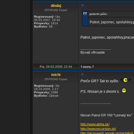
dindaj
OFFROAD Expert
petertn píše:
Registrovaný:
Uto,
06.03.2007, 19:34
Patrol, japonec, spolahliv
Príspevky:
1814
Bydlisko:
SE
Patrol, japonec, spolahlivy,prac
_________________
Bývalý offroadak
Pia, 29.02.2008, 22:44
michi
OFFROAD Expert
Prečo GR? Tak to vyšlo.
Registrovaný:
Str,
18.10.2006, 1:17
P.S. Nissan je s dvomi s.
Príspevky:
2388
Bydlisko:
Zálesie
_________________
Nissan Patrol GR Y60 "Listnatý les"
http://www.aloha.sk/
http://www.excursion.sk/
http://picasaweb.google.sk/michi4x4