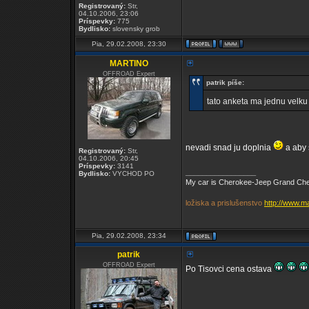
Registrovaný:
Str,
04.10.2006, 23:06
Príspevky:
775
Bydlisko:
slovensky grob
Pia, 29.02.2008, 23:30
MARTINO
OFFROAD Expert
patrik píše:
tato anketa ma jednu velku
nevadi snad ju doplnia
a aby 
Registrovaný:
Str,
04.10.2006, 20:45
Príspevky:
3141
_________________
Bydlisko:
VYCHOD PO
My car is Cherokee-Jeep Grand Chero
ložiska a prislušenstvo
http://www.m
Pia, 29.02.2008, 23:34
patrik
OFFROAD Expert
Po Tisovci cena ostava