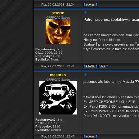
Pia, 29.02.2008, 22:34
petertn
OFFROAD Expert
Patrol, japonec, spolahlivy,prac
_________________
na cestach umiera cim dalej tym viac 
Nikdy nesúper s blbcom.
Stiahne Ťa na svoju úroveň a tam Ťa 
"Byť človekom nie je fakt, ale možnosť
Registrovaný:
Pon,
04.12.2006, 15:26
Príspevky:
1253
Bydlisko:
Trenčín
Pia, 29.02.2008, 22:41
masurko
OFFROAD Expert
japonec ale kde tam je Mazda ?
_________________
"Bolesť trvá len chvíľu, víťazstvo tr
Ex: JEEP CHEROKEE 4.0i, 4.5" lift
Ex: Patrol K260, 2.8D homemade pi
Ex: Patrol W260, 2.8TD eMHaDecka
Patrol Y61 3.0DTi - ma vsetko co tr
Registrovaný:
Štv,
27.09.2007, 12:05
Príspevky:
1816
Bydlisko:
Trencin
Pia, 29.02.2008, 22:42