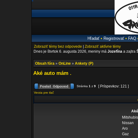
Hľadať
•
Registrovať
•
FAQ
Zobraziť témy bez odpovede
|
Zobraziť aktívne témy
Dnes je štvrtok 6. augusta 2026, meniny má
Jozefína
a zajtra
Obsah fóra
»
OnLine
»
Ankety (P)
Aké auto mám .
[ Príspevkov: 121 ]
Stránka
1
z
9
Verzia pre tlač
Aké
Mitshubis
Nissan
Aro
Gaz