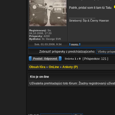
Patrik, pridal som ti tam tú Tatu.
_________________
Strieborný Šíp & Čierny Hawran
Registrovaný:
Str,
04.10.2006, 17:20
Príspevky:
4200
Bydlisko:
St. George SVK
Sob, 01.03.2008, 9:34
Zobraziť príspevky z predchádzajúceho:
[ Príspevkov: 121 ]
Stránka
1
z
9
Obsah fóra
»
OnLine
»
Ankety (P)
Kto je on-line
Užívatelia prehliadajúci toto fórum: Žiadny registrovaný užívat