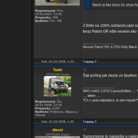
Nech si kto chce čo chce ho
Registrovaný:
Pon,
19.03.2007, 14:55
Príspevky:
768
Bydlisko:
PU - PB
Z tímto na 100% súhlasím,sám s
teraz Patrol GR ešte neviem ako 
_________________
Nissan Patrol Y61 4.2TD Only Black
Sob, 01.03.2008, 1:33
Tunki
OFFROAD Expert
Šak počkaj jak zlezie zo špalkov 
_________________
ARO m461 2.5TD CactusEdition .... 
.... alebo ....
*Čo z auta odpadáva ,to tam nepatrí*
Registrovaný:
Štv,
10.01.2008, 23:34
Príspevky:
2183
Bydlisko:
Prakovce, Myjava a
Vrbové
Sob, 01.03.2008, 1:40
diesel
OFFROAD Expert
Samozrejme to najlepšie a najkr