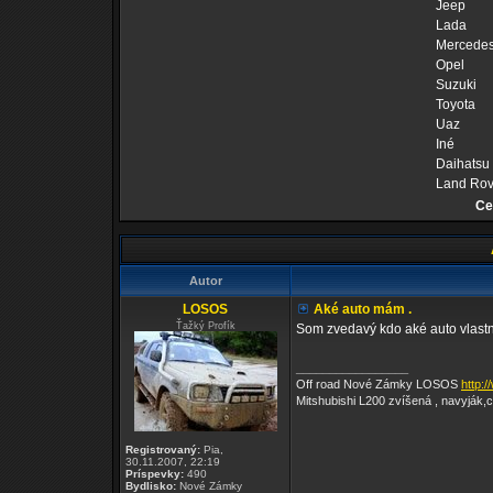
Jeep
Lada
Mercede
Opel
Suzuki
Toyota
Uaz
Iné
Daihatsu
Land Rov
Ce
Autor
LOSOS
Aké auto mám .
Ťažký Profík
Som zvedavý kdo aké auto vlastní
_________________
Off road Nové Zámky LOSOS
http:
Mitshubishi L200 zvíšená , navyják,c
Registrovaný:
Pia,
30.11.2007, 22:19
Príspevky:
490
Bydlisko:
Nové Zámky