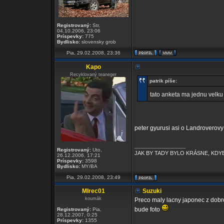
Registrovaný:
Str,
04.10.2006, 23:06
Príspevky:
775
Bydlisko:
slovensky grob
Pia, 29.02.2008, 23:36
Kapo
Recyklovaný teaneger
patrik píše:
tato anketa ma jednu velku
peter gyurusi asi o Landroverovy
_________________
Registrovaný:
Uto,
JAK BY TADY BYLO KRÁSNE, KDYB
26.12.2006, 17:21
Príspevky:
3598
Bydlisko:
MY/BA
Pia, 29.02.2008, 23:49
MIrec01
Suzuki
koumák
Preco maly lacny japonec z dobro
bude foto
Registrovaný:
Pia,
28.12.2007, 0:25
Príspevky:
1355