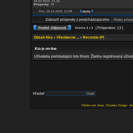
24.03.2015, 21:18
Príspevky:
78
Pon, 19.12.2016, 12:09
Zobraziť príspevky z predchádzajúceho:
[ Príspevkov: 13 ]
Stránka
1
z
1
Obsah fóra
»
Všeobecne ...
»
Recenzie (P)
Kto je on-line
Užívatelia prehliadajúci toto fórum: Žiadny registrovaný užívat
Hľadať:
Všetko pre Jeep, Chrysler, Dodge
Je