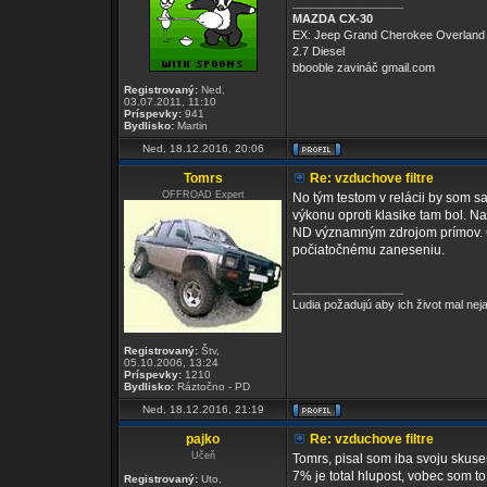
_________________
MAZDA CX-30
EX: Jeep Grand Cherokee Overland
2.7 Diesel
bbooble zavináč gmail.com
Registrovaný:
Ned,
03.07.2011, 11:10
Príspevky:
941
Bydlisko:
Martin
Ned, 18.12.2016, 20:06
Tomrs
Re: vzduchove filtre
OFFROAD Expert
No tým testom v relácii by som sa
výkonu oproti klasike tam bol. Na
ND významným zdrojom prímov. Čo 
počiatočnému zaneseniu.
_________________
Ludia požadujú aby ich život mal ne
Registrovaný:
Štv,
05.10.2006, 13:24
Príspevky:
1210
Bydlisko:
Ráztočno - PD
Ned, 18.12.2016, 21:19
pajko
Re: vzduchove filtre
Učeň
Tomrs, pisal som iba svoju skuse
7% je total hlupost, vobec som to
Registrovaný:
Uto,