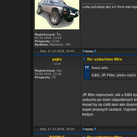
_________________
Ludia požadujú aby ich život mal ne
Registrovaný:
Štv,
05.10.2006, 13:24
Príspevky:
1210
Bydlisko:
Ráztočno - PD
Sob, 17.12.2016, 15:44
pajko
Re: vzduchove filtre
Učeň
Tomrs píše:
Registrovaný:
Uto,
24.03.2015, 21:18
K&N, JR Filter, alebo niečo
Príspevky:
78
JR filtre nepoznam, ale u K&N by
vzduchu po malo odjazdenych km ni
musel by sa cistit skor ako dopo
super prasnych cestach. Vyprdol
kedysi.
Sob, 17.12.2016, 19:20