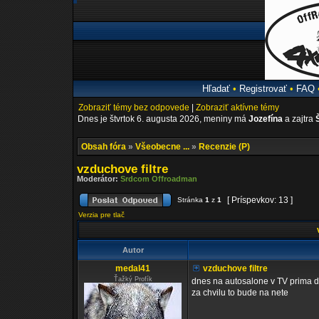
Hľadať
•
Registrovať
•
FAQ
Zobraziť témy bez odpovede
|
Zobraziť aktívne témy
Dnes je štvrtok 6. augusta 2026, meniny má
Jozefína
a zajtra
Obsah fóra
»
Všeobecne ...
»
Recenzie (P)
vzduchove filtre
Moderátor:
Srdcom Offroadman
[ Príspevkov: 13 ]
Stránka
1
z
1
Verzia pre tlač
v
Autor
medal41
vzduchove filtre
Ťažký Profík
dnes na autosalone v TV prima da
za chvilu to bude na nete
_________________