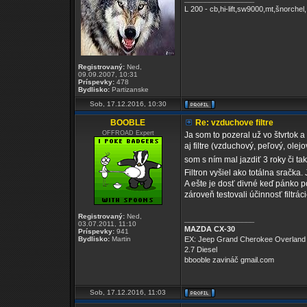
L 200 - cb,hi-lift,sw9000,mt,šnorchel,
Registrovaný:
Ned,
09.09.2007, 10:31
Príspevky:
478
Bydlisko:
Partizanske
Sob, 17.12.2016, 10:30
BOOBLE
Re: vzduchove filtre
OFFROAD Expert
Ja som to pozeral už vo štvrtok 
aj filtre (vzduchový, peľový, ole
som s ním mal jazdiť 3 roky či ta
Filtron vyšiel ako totálna sračka
A ešte je dosť divné keď pánko pov
zároveň testovali účinnosť filtrá
Registrovaný:
Ned,
_________________
03.07.2011, 11:10
MAZDA CX-30
Príspevky:
941
Bydlisko:
Martin
EX: Jeep Grand Cherokee Overland
2.7 Diesel
bbooble zavináč gmail.com
Sob, 17.12.2016, 11:03