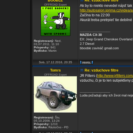
BOOBLE
Re: vzduchove filtre
OFFROAD Expert
Ak by to niekto nevedel nájsť tak 
http://autosalon.iprima.cz/videa
Začína to na 22:00
Akurát treba pretrpieť tie debilné
_________________
MAZDA CX-30
EX: Jeep Grand Cherokee Overland
Registrovaný:
Ned,
2.7 Diesel
03.07.2011, 11:10
Príspevky:
941
bbooble zavináč gmail.com
Bydlisko:
Martin
Sob, 17.12.2016, 20:35
Tomrs
Re: vzduchove filtre
OFFROAD Expert
JR Filters (
http://www.jrfilters.com
vzduchu, či je to len subjektívny
_________________
Ludia požadujú aby ich život mal ne
Registrovaný:
Štv,
05.10.2006, 13:24
Príspevky:
1210
Bydlisko:
Ráztočno - PD