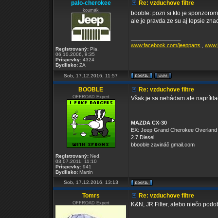
palo-cherokee
Re: vzduchove filtre
koumák
booble: pozri si kto je sponzorom
ale je pravda ze su aj lepsie znac
_________________
www.facebook.com/jeepparts
,
www.j
Registrovaný:
Pia,
06.10.2006, 9:35
Príspevky:
4324
Bydlisko:
ZA
Sob, 17.12.2016, 11:57
BOOBLE
Re: vzduchove filtre
OFFROAD Expert
Však je sa nehádam ale napríklad
_________________
MAZDA CX-30
EX: Jeep Grand Cherokee Overland
2.7 Diesel
bbooble zavináč gmail.com
Registrovaný:
Ned,
03.07.2011, 11:10
Príspevky:
941
Bydlisko:
Martin
Sob, 17.12.2016, 13:13
Tomrs
Re: vzduchove filtre
OFFROAD Expert
K&N, JR Filter, alebo niečo podob