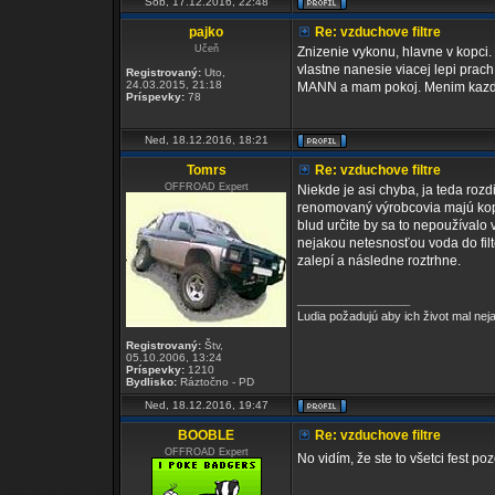
Sob, 17.12.2016, 22:48
pajko
Re: vzduchove filtre
Učeň
Znizenie vykonu, hlavne v kopci. U
vlastne nanesie viacej lepi prach
Registrovaný:
Uto,
24.03.2015, 21:18
MANN a mam pokoj. Menim kazd
Príspevky:
78
Ned, 18.12.2016, 18:21
Tomrs
Re: vzduchove filtre
OFFROAD Expert
Niekde je asi chyba, ja teda rozdi
renomovaný výrobcovia majú kope
blud určite by sa to nepoužívalo
nejakou netesnosťou voda do filt
zalepí a následne roztrhne.
_________________
Ludia požadujú aby ich život mal ne
Registrovaný:
Štv,
05.10.2006, 13:24
Príspevky:
1210
Bydlisko:
Ráztočno - PD
Ned, 18.12.2016, 19:47
BOOBLE
Re: vzduchove filtre
OFFROAD Expert
No vidím, že ste to všetci fest po