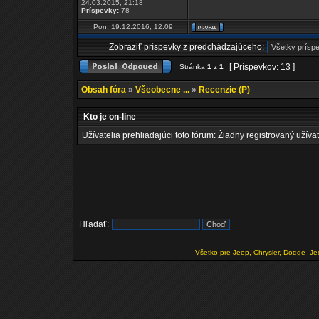
24.03.2015, 21:18
Príspevky:
78
Pon, 19.12.2016, 12:09
Zobraziť príspevky z predchádzajúceho:
[ Príspevkov: 13 ]
Stránka
1
z
1
Obsah fóra
»
Všeobecne ...
»
Recenzie (P)
Kto je on-line
Užívatelia prehliadajúci toto fórum: Žiadny registrovaný užívat
Hľadať:
Všetko pre Jeep, Chrysler, Dodge
Je