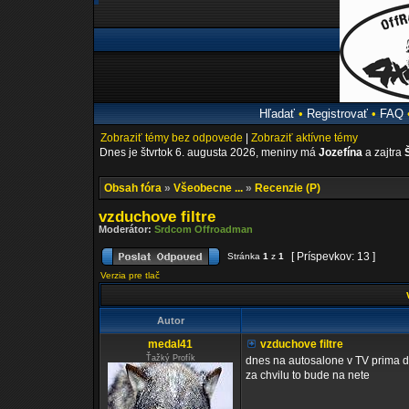
Hľadať
•
Registrovať
•
FAQ
Zobraziť témy bez odpovede
|
Zobraziť aktívne témy
Dnes je štvrtok 6. augusta 2026, meniny má
Jozefína
a zajtra
Obsah fóra
»
Všeobecne ...
»
Recenzie (P)
vzduchove filtre
Moderátor:
Srdcom Offroadman
[ Príspevkov: 13 ]
Stránka
1
z
1
Verzia pre tlač
v
Autor
medal41
vzduchove filtre
Ťažký Profík
dnes na autosalone v TV prima da
za chvilu to bude na nete
_________________