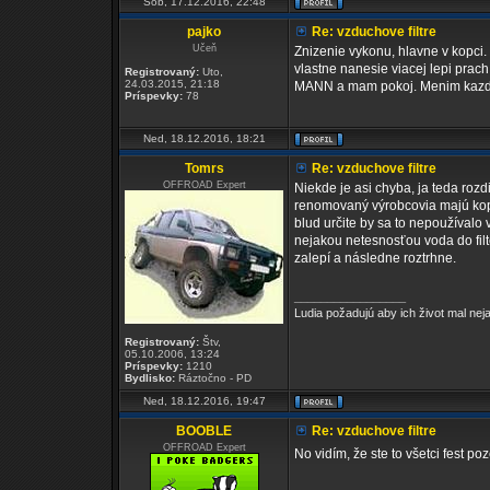
Sob, 17.12.2016, 22:48
pajko
Re: vzduchove filtre
Učeň
Znizenie vykonu, hlavne v kopci. U
vlastne nanesie viacej lepi prach
Registrovaný:
Uto,
24.03.2015, 21:18
MANN a mam pokoj. Menim kazd
Príspevky:
78
Ned, 18.12.2016, 18:21
Tomrs
Re: vzduchove filtre
OFFROAD Expert
Niekde je asi chyba, ja teda rozdi
renomovaný výrobcovia majú kope
blud určite by sa to nepoužívalo
nejakou netesnosťou voda do filt
zalepí a následne roztrhne.
_________________
Ludia požadujú aby ich život mal ne
Registrovaný:
Štv,
05.10.2006, 13:24
Príspevky:
1210
Bydlisko:
Ráztočno - PD
Ned, 18.12.2016, 19:47
BOOBLE
Re: vzduchove filtre
OFFROAD Expert
No vidím, že ste to všetci fest po