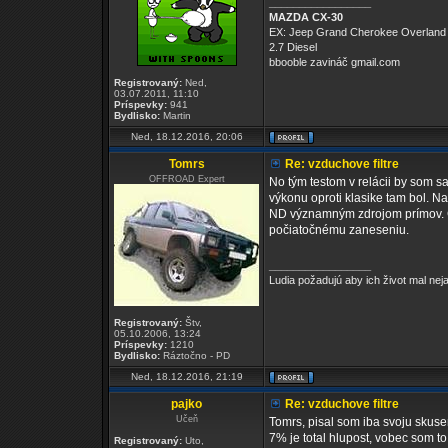
_________________
MAZDA CX-30
EX: Jeep Grand Cherokee Overland
2.7 Diesel
bbooble zavináč gmail.com
Registrovaný:
Ned,
03.07.2011, 11:10
Príspevky:
941
Bydlisko:
Martin
Ned, 18.12.2016, 20:06
Tomrs
Re: vzduchove filtre
OFFROAD Expert
No tým testom v relácii by som sa
výkonu oproti klasike tam bol. Na
ND významným zdrojom prímov. Čo 
počiatočnému zaneseniu.
_________________
Ludia požadujú aby ich život mal ne
Registrovaný:
Štv,
05.10.2006, 13:24
Príspevky:
1210
Bydlisko:
Ráztočno - PD
Ned, 18.12.2016, 21:19
pajko
Re: vzduchove filtre
Učeň
Tomrs, pisal som iba svoju skuse
7% je total hlupost, vobec som to
Registrovaný:
Uto,