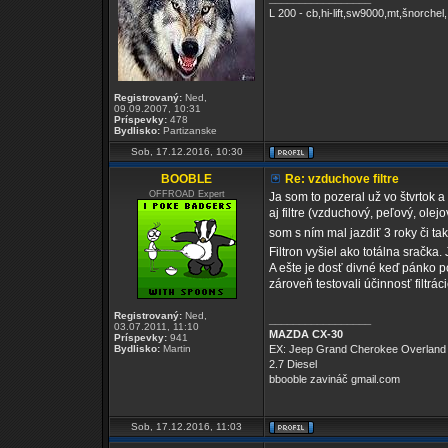
L 200 - cb,hi-lift,sw9000,mt,šnorchel,
Registrovaný:
Ned,
09.09.2007, 10:31
Príspevky:
478
Bydlisko:
Partizanske
Sob, 17.12.2016, 10:30
BOOBLE
Re: vzduchove filtre
OFFROAD Expert
Ja som to pozeral už vo štvrtok 
aj filtre (vzduchový, peľový, ole
som s ním mal jazdiť 3 roky či ta
Filtron vyšiel ako totálna sračka
A ešte je dosť divné keď pánko pov
zároveň testovali účinnosť filtrá
Registrovaný:
Ned,
_________________
03.07.2011, 11:10
MAZDA CX-30
Príspevky:
941
Bydlisko:
Martin
EX: Jeep Grand Cherokee Overland
2.7 Diesel
bbooble zavináč gmail.com
Sob, 17.12.2016, 11:03