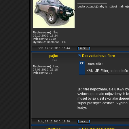
_________________
Ludia požadujú aby ich život mal ne
Registrovaný:
Štv,
05.10.2006, 13:24
Príspevky:
1210
Bydlisko:
Ráztočno - PD
Sob, 17.12.2016, 15:44
pajko
Re: vzduchove filtre
Učeň
Tomrs píše:
Registrovaný:
Uto,
24.03.2015, 21:18
K&N, JR Filter, alebo niečo
Príspevky:
78
JR filtre nepoznam, ale u K&N by
vzduchu po malo odjazdenych km ni
musel by sa cistit skor ako dopo
super prasnych cestach. Vyprdol
kedysi.
Sob, 17.12.2016, 19:20