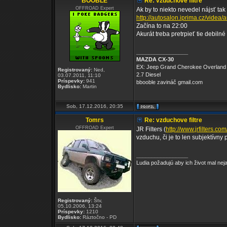
BOOBLE
Re: vzduchove filtre
OFFROAD Expert
Ak by to niekto nevedel nájsť tak 
http://autosalon.iprima.cz/videa
Začína to na 22:00
Akurát treba pretrpieť tie debilné
_________________
MAZDA CX-30
EX: Jeep Grand Cherokee Overland
Registrovaný:
Ned,
2.7 Diesel
03.07.2011, 11:10
Príspevky:
941
bbooble zavináč gmail.com
Bydlisko:
Martin
Sob, 17.12.2016, 20:35
Tomrs
Re: vzduchove filtre
OFFROAD Expert
JR Filters (
http://www.jrfilters.com
vzduchu, či je to len subjektívny
_________________
Ludia požadujú aby ich život mal ne
Registrovaný:
Štv,
05.10.2006, 13:24
Príspevky:
1210
Bydlisko:
Ráztočno - PD