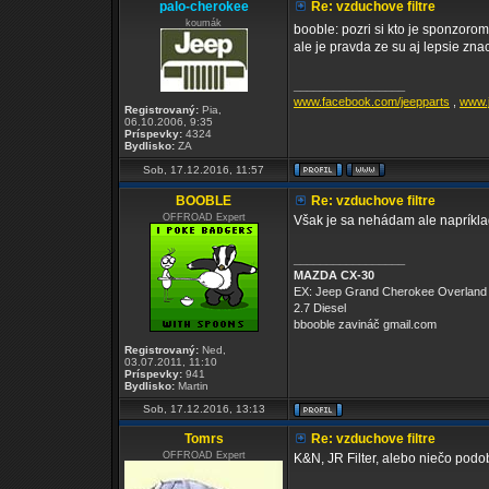
palo-cherokee
Re: vzduchove filtre
koumák
booble: pozri si kto je sponzorom
ale je pravda ze su aj lepsie znac
_________________
www.facebook.com/jeepparts
,
www.j
Registrovaný:
Pia,
06.10.2006, 9:35
Príspevky:
4324
Bydlisko:
ZA
Sob, 17.12.2016, 11:57
BOOBLE
Re: vzduchove filtre
OFFROAD Expert
Však je sa nehádam ale napríklad
_________________
MAZDA CX-30
EX: Jeep Grand Cherokee Overland
2.7 Diesel
bbooble zavináč gmail.com
Registrovaný:
Ned,
03.07.2011, 11:10
Príspevky:
941
Bydlisko:
Martin
Sob, 17.12.2016, 13:13
Tomrs
Re: vzduchove filtre
OFFROAD Expert
K&N, JR Filter, alebo niečo podob