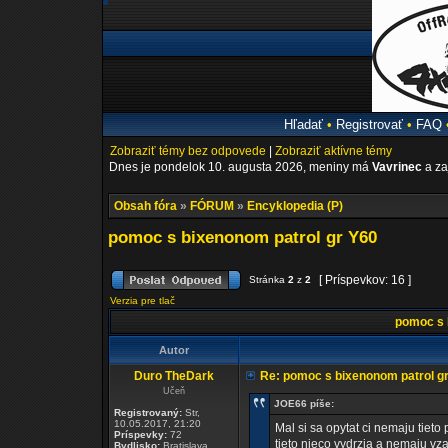
Hľadať
•
Registrovať
•
FAQ
Zobraziť témy bez odpovede
|
Zobraziť aktívne témy
Dnes je pondelok 10. augusta 2026, meniny má
Vavrinec
a za
Obsah fóra
»
FÓRUM
»
Encyklopedia (P)
pomoc s bixenonom patrol gr Y60
[ Príspevkov: 16 ]
Stránka
2
z
2
Verzia pre tlač
pomoc s 
Autor
Duro TheDark
Re: pomoc s bixenonom patrol g
Učeň
JOE66 píše:
Registrovaný:
Str,
10.05.2017, 21:20
Mal si sa opytat ci nemaju tieto 
Príspevky:
72
tieto nieco vydrzia a nemaju vz
Bydlisko:
Bratislava