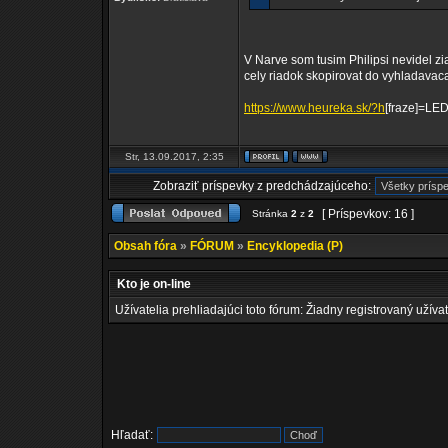
V Narve som tusim Philipsi nevidel zi
cely riadok skopirovat do vyhladavac
https://www.heureka.sk/?h
[fraze]=L
Str, 13.09.2017, 2:35
Zobraziť príspevky z predchádzajúceho:
[ Príspevkov: 16 ]
Stránka
2
z
2
Obsah fóra
»
FÓRUM
»
Encyklopedia (P)
Kto je on-line
Užívatelia prehliadajúci toto fórum: Žiadny registrovaný užívat
Hľadať: