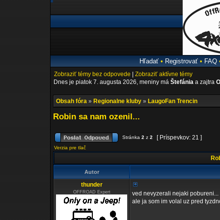
Hľadať
•
Registrovať
•
FAQ
Zobraziť témy bez odpovede
|
Zobraziť aktívne témy
Dnes je piatok 7. augusta 2026, meniny má
Štefánia
a zajtra
O
Obsah fóra
»
Regionalne kluby
»
LaugoFan Trencin
Robin sa nam ozenil...
[ Príspevkov: 21 ]
Stránka
2
z
2
Verzia pre tlač
Rob
Autor
thunder
OFFROAD Expert
ved nevyzerali nejaki pobureni...
ale ja som im volal uz pred tyzd