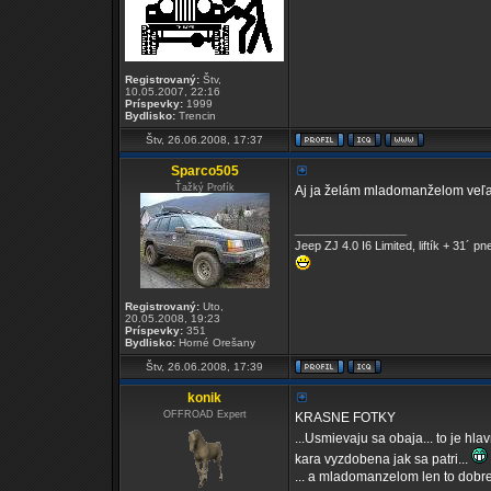
Registrovaný:
Štv,
10.05.2007, 22:16
Príspevky:
1999
Bydlisko:
Trencin
Štv, 26.06.2008, 17:37
Sparco505
Ťažký Profík
Aj ja želám mladomanželom veľa l
_________________
Jeep ZJ 4.0 I6 Limited, liftík + 31´ 
Registrovaný:
Uto,
20.05.2008, 19:23
Príspevky:
351
Bydlisko:
Horné Orešany
Štv, 26.06.2008, 17:39
konik
OFFROAD Expert
KRASNE FOTKY
...Usmievaju sa obaja... to je hl
kara vyzdobena jak sa patri...
... a mladomanzelom len to dobre