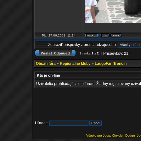
Pia, 27.06.2008, 11:14
Zobraziť príspevky z predchádzajúceho:
[ Príspevkov: 21 ]
Stránka
2
z
2
Obsah fóra
»
Regionalne kluby
»
LaugoFan Trencin
Kto je on-line
Užívatelia prehliadajúci toto fórum: Žiadny registrovaný užívat
Hľadať:
Všetko pre Jeep, Chrysler, Dodge
Je