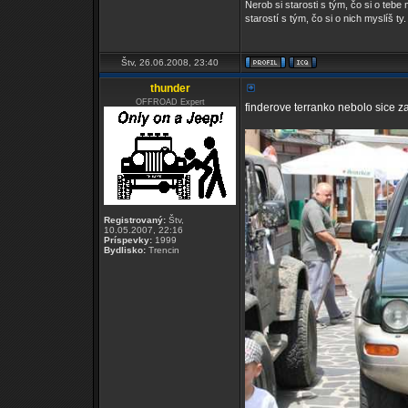
Nerob si starosti s tým, čo si o tebe 
starostí s tým, čo si o nich myslíš ty.
Štv, 26.06.2008, 23:40
thunder
OFFROAD Expert
finderove terranko nebolo sice z
Registrovaný:
Štv,
10.05.2007, 22:16
Príspevky:
1999
Bydlisko:
Trencin