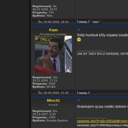
Registrovaný:
Str,
06.02.2008, 20:07
Príspevky:
743
Bydlisko:
Nitra
Štv, 26.06.2008, 18:33
Kapo
Recyklovaný teaneger
Tolký humbuk kôly nejakej svadbe
_________________
JAK BY TADY BYLO KRÁSNE, KDYB
Registrovaný:
Uto,
26.12.2006, 17:21
Príspevky:
3598
Bydlisko:
MY/BA
Štv, 26.06.2008, 21:45
MIrec01
koumák
Gratulujem aj jaa vsetko dobree
Registrovaný:
Pia,
28.12.2007, 0:25
_________________
Príspevky:
1355
Bydlisko:
Banska Bystrica
viewtopic.php?f=4&t=3491&hilit=moj
viewtopic.php?t=9904&postdays=0&