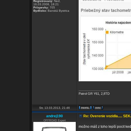
Registrovaný:
Ned,
16.03.2008, 18:21
Príspevky:
705
Bydlisko:
Banská Bystrica
_________________
Patrol GR Y61, 2,8TD
Str, 13.03.2013, 21:46
andrej190
Re: Overenie vozidla..... SE
OFFROAD Expert
možno máš z toho lepší pocit ke