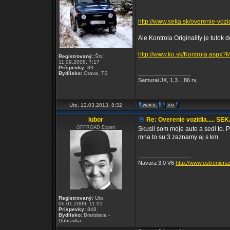
http://www.seka.sk/overenie-vozi
Ale Kontrola Originality je tutok d
http://www.ko.sk/Kontrola.aspx?
Registrovaný:
Štv,
11.09.2008, 7:17
Príspevky:
39
_________________
Bydlisko:
Orava, TS
Samurai JX, 1,3....86 rv,
Uto, 12.03.2013, 8:32
lubor
Re: Overenie vozidla..... SE
OFFROAD Expert
Skusil som moje auto a sedi to. 
mna to su 3 zaznamy aj s km.
_________________
Navara 3,0 V6
http://www.ostreniena
Registrovaný:
Uto,
06.01.2009, 11:01
Príspevky:
848
Bydlisko:
Bratislava -
Dubravka