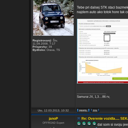
Tebe pri dalsej STK staci bazmeka
najdem auto ako totok hore tak c
Registrovaný:
Štv,
11.09.2008, 7:17
Príspevky:
39
Bydlisko:
Orava, TS
_________________
Samurai JX, 1,3....86 rv,
Uto, 12.03.2013, 10:32
janoP
Re: Overenie vozidla..... SE
OFFROAD Expert
dal som si svoju je