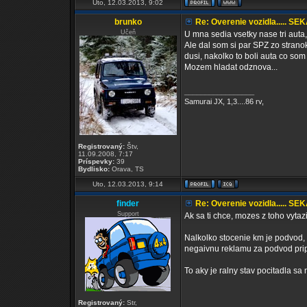
Uto, 12.03.2013, 9:02
brunko
Re: Overenie vozidla..... SE
Učeň
U mna sedia vsetky nase tri auta,
Ale dal som si par SPZ zo strano
dusi, nakolko to boli auta co som
Mozem hladat odznova...
_________________
Samurai JX, 1,3....86 rv,
Registrovaný:
Štv,
11.09.2008, 7:17
Príspevky:
39
Bydlisko:
Orava, TS
Uto, 12.03.2013, 9:14
finder
Re: Overenie vozidla..... SE
Support
Ak sa ti chce, mozes z toho vytazi
Nalkolko stocenie km je podvod, 
negaivnu reklamu za podvod prip
To aky je ralny stav pocitadla sa
Registrovaný:
Str,