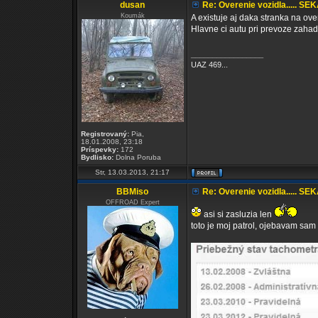
dusan
Re: Overenie vozidla..... SE
Koumák
A existuje aj daka stranka na ove
Hlavne ci autu pri prevoze zahad
_________________
UAZ 469...
Registrovaný:
Pia,
18.01.2008, 23:18
Príspevky:
172
Bydlisko:
Dolna Poruba
Str, 13.03.2013, 21:17
BBMiso
Re: Overenie vozidla..... SE
OFFROAD Expert
asi si zasluzia len
toto je moj patrol, ojebavam sam