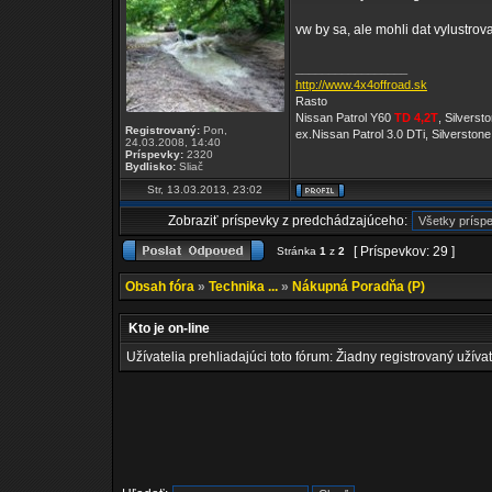
vw by sa, ale mohli dat vylustrova
_________________
http://www.4x4offroad.sk
Rasto
Nissan Patrol Y60
TD 4,2T
, Silvers
Registrovaný:
Pon,
ex.Nissan Patrol 3.0 DTi, Silverston
24.03.2008, 14:40
Príspevky:
2320
Bydlisko:
Sliač
Str, 13.03.2013, 23:02
Zobraziť príspevky z predchádzajúceho:
[ Príspevkov: 29 ]
Stránka
1
z
2
Obsah fóra
»
Technika ...
»
Nákupná Poradňa (P)
Kto je on-line
Užívatelia prehliadajúci toto fórum: Žiadny registrovaný užívat