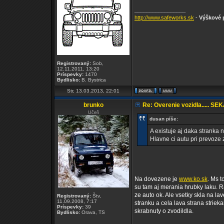
_________________
http://www.safeworks.sk
-
Výškové p
Registrovaný:
Sob,
12.11.2011, 13:20
Príspevky:
1470
Bydlisko:
B. Bystrica
Str, 13.03.2013, 22:01
brunko
Re: Overenie vozidla..... SE
Učeň
dusan píše:
A existuje aj daka stranka 
Hlavne ci autu pri prevoze
Na dovezene je
www.ko.sk
. Ms t
su tam aj merania hrubky laku. R
ze auto ok. Ale vsetky skla na lav
Registrovaný:
Štv,
11.09.2008, 7:17
stranku a cela lava strana strie
Príspevky:
39
skrabnuty o zvodildla.
Bydlisko:
Orava, TS