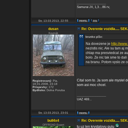
_________________
Samurai JX, 1,3....86 rv,
Str, 13.03.2013, 22:55
dusan
Re: Overenie vozidla..... SE
Koumák
brunko píše:
Na dovezene je
http://www
nezistis nic. Ale su tam aj
chlap ma presviedcal ze aut
bolo. Ze nic tak sme to dal
na branu. Potom vyslo ze ce
Cital som to. Ja som ale myslel d
Registrovaný:
Pia,
18.01.2008, 23:18
som asi moc chcel.
Príspevky:
172
Bydlisko:
Dolna Poruba
_________________
UAZ 469...
Str, 13.03.2013, 23:01
bull4x4
Re: Overenie vozidla..... SE
OFFROAD Expert
tu uz len krystalovu gulu