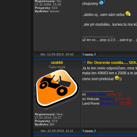
Registrovaný:
Štv,
chujoviny
27.11.2008, 15:26
Príspevky:
523
Bydlisko:
tisovec
..alebo oj...vam sám seba
..ale pri osobáku...kurwa tu ma k
_________________
už len ex.....jeep xj 2,5 ....patrol gr.... j
Uto, 12.03.2013, 10:42
oto666
Re: Overenie vozidla..... SE
Ťažký Profík
Ja to len vrelo odporúčam, mne t
mala len 49663 km v 2008 a to je 
cenu som prekúsal
))
_________________
ex
suzuki vitara
1,6 8v ´93
ex
Hnissan
Terrano 2
2,7 97 3dv
Land Rover
Discovery II
2,5 TD5
Registrovaný:
Ned,
27.01.2013, 15:27
Príspevky:
472
Bydlisko:
BN
Uto, 12.03.2013, 11:11