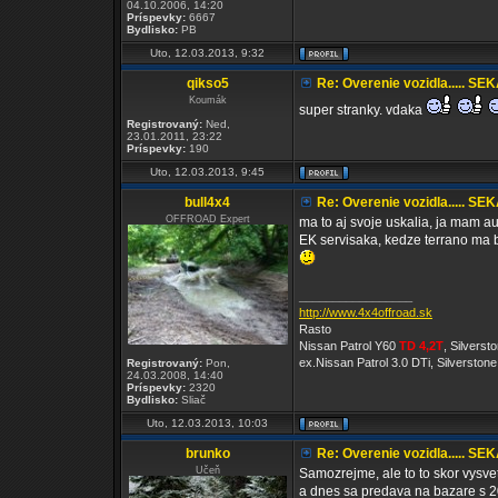
04.10.2006, 14:20
Príspevky:
6667
Bydlisko:
PB
Uto, 12.03.2013, 9:32
qikso5
Re: Overenie vozidla..... SE
Koumák
super stranky. vdaka
Registrovaný:
Ned,
23.01.2011, 23:22
Príspevky:
190
Uto, 12.03.2013, 9:45
bull4x4
Re: Overenie vozidla..... SE
OFFROAD Expert
ma to aj svoje uskalia, ja mam au
EK servisaka, kedze terrano ma 
_________________
http://www.4x4offroad.sk
Rasto
Nissan Patrol Y60
TD 4,2T
, Silvers
ex.Nissan Patrol 3.0 DTi, Silverston
Registrovaný:
Pon,
24.03.2008, 14:40
Príspevky:
2320
Bydlisko:
Sliač
Uto, 12.03.2013, 10:03
brunko
Re: Overenie vozidla..... SE
Učeň
Samozrejme, ale to to skor vysve
a dnes sa predava na bazare s 200