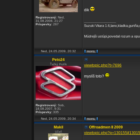
dik
Registrovaný:
Ned,
31.08.2008, 21:27
_________________
Príspevky:
267
Suzuki Vitara 1.6,lano,kladka,gurtňa,
Múdrejši ustúpi,povedal rozum a opu
Ned, 24.05.2009, 20:32
Peto24
Ťažký Profík
viewtopic.php?t=7696
myslíš toto?
Registrovaný:
Sob,
18.08.2007, 9:31
Príspevky:
335
Ned, 24.05.2009, 20:34
Makil
Offroadmen II 2009
Učeň
viewtopic.php?p=130155#1301