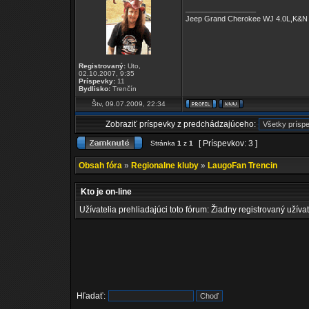
_________________
Jeep Grand Cherokee WJ 4.0L,K&N 
Registrovaný:
Uto,
02.10.2007, 9:35
Príspevky:
11
Bydlisko:
Trenčín
Štv, 09.07.2009, 22:34
Zobraziť príspevky z predchádzajúceho:
[ Príspevkov: 3 ]
Stránka
1
z
1
Obsah fóra
»
Regionalne kluby
»
LaugoFan Trencin
Kto je on-line
Užívatelia prehliadajúci toto fórum: Žiadny registrovaný užívat
Hľadať: