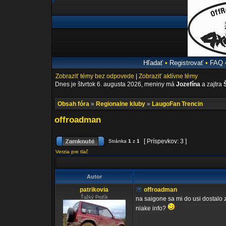
Hľadať
•
Registrovať
•
FAQ
Zobraziť témy bez odpovede
|
Zobraziť aktívne témy
Dnes je štvrtok 6. augusta 2026, meniny má
Jozefína
a zajtra
Obsah fóra
»
Regionalne kluby
»
LaugoFan Trencin
offroadman
[ Príspevkov: 3 ]
Stránka
1
z
1
Verzia pre tlač
Autor
patrikovia
offroadman
Ťažký Profík
na saigone sa mi do usi dostalo 
niake info?