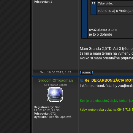
Príspevky:
1
Tyky píše:
robite to aj u Andreja
uvažujeme o tom
je to o dohode
Mám Granda 2,5TD. Asi 3 týždne. 
tis km a mám termín na výmenu ol
Koľko si mám orientačne pripravi
Ned, 16.06.2013, 1:47
Srdcom Offroadman
Re: DEKARBONIZÁCIA MO
OFFROAD Expert
taká dekarbonizácia by zaujímal
_________________
Sex je pre chudobných,My bohatí 
Registrovaný:
Sob,
keby niečo,treba volať na 0948 718 
29.12.2012, 21:30
Príspevky:
672
Bydlisko:
Trenčín-Opatová