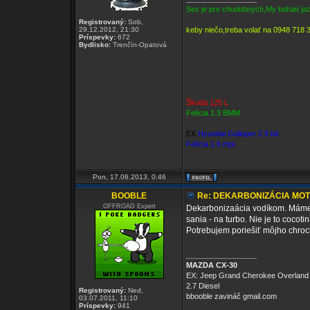
Sex je pre chudobných,My bohatí 
Registrovaný:
Sob,
29.12.2012, 21:30
keby niečo,treba volať na 0948 718 
Príspevky:
672
Bydlisko:
Trenčín-Opatová
Škoda 125 L
Felícia 1.3 BMM
EX
Hyundai Galloper 2.5 tdi
Felícia 1.6 mpi
Pon, 17.06.2013, 0:46
BOOBLE
Re: DEKARBONIZÁCIA MO
OFFROAD Expert
Dekarbonizaácia vodíkom. Máme o
sania - na turbo. Nie je to cocoti
Potrebujem poriešiť môjho chroch
_________________
MAZDA CX-30
EX: Jeep Grand Cherokee Overland
2.7 Diesel
Registrovaný:
Ned,
bbooble zavináč gmail.com
03.07.2011, 11:10
Príspevky:
941