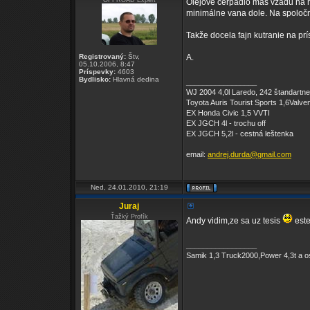
OFFROAD Expert
Olejové čerpadlo máš vzadu na m
minimálne vana dole. Na spoločne
Takže docela fajn kutranie na pr
Registrovaný:
Štv,
A.
05.10.2006, 8:47
Príspevky:
4603
Bydlisko:
Hlavná dedina
_________________
WJ 2004 4,0l Laredo, 242 štandartne v
Toyota Auris Tourist Sports 1,6Valvem
EX Honda Civic 1,5 VVTI
EX JGCH 4l - trochu off
EX JGCH 5,2l - cestná leštenka
email:
andrej.durda@gmail.com
Ned, 24.01.2010, 21:19
Juraj
Ťažký Profík
Andy vidim,ze sa uz tesis
este
_________________
Samik 1,3 Truck2000,Power 4,3t a os