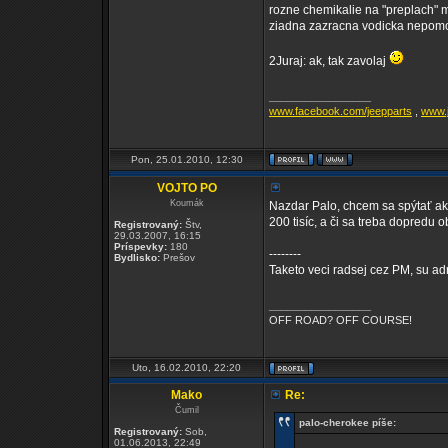
rozne chemikalie na "preplach" ma
ziadna zazracna vodicka nepomo
2Juraj: ak, tak zavolaj
_________________
www.facebook.com/jeepparts
,
www.j
Pon, 25.01.2010, 12:30
VOJTO PO
Koumák
Nazdar Palo, chcem sa spýtať ako 
200 tisíc, a či sa treba dopredu
Registrovaný:
Štv,
29.03.2007, 16:15
Príspevky:
180
--------
Bydlisko:
Prešov
Taketo veci radsej cez PM, su adr
_________________
OFF ROAD? OFF COURSE!
Uto, 16.02.2010, 22:20
Mako
Re:
Čumil
palo-cherokee píše:
Registrovaný:
Sob,
01.06.2013, 22:49