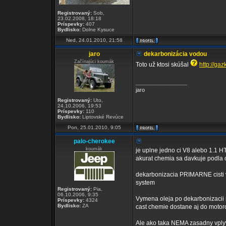
Registrovaný:
Sob,
23.02.2008, 18:18
Príspevky:
407
Bydlisko:
Dolne Kysuce
Ned, 24.01.2010, 21:58
jaro
dekarbonizácia vodou
Začínajúci koumák
Toto už ktosi skúšal
http://ga
_________________
jaro
Registrovaný:
Uto,
24.10.2006, 19:53
Príspevky:
110
Bydlisko:
Liptovské Revúce
Pon, 25.01.2010, 9:05
palo-cherokee
koumák
je uplne jedno ci V8 alebo 1.1 HT
akurat chemia sa davkuje podla 
dekarbonizacia PRIMARNE cisti v
system
Registrovaný:
Pia,
06.10.2006, 9:35
Vymena oleja po dekarbonizacii s
Príspevky:
4324
Bydlisko:
ZA
cast chemie dostane aj do motoro
Ale ako taka NEMA zasadny vplyv 