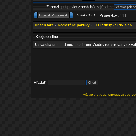
Zobraziť príspevky z predchádzajúceho:
[ Príspevkov: 44 ]
Stránka
3
z
3
Obsah fóra
»
Komerčné ponuky
»
JEEP diely - SPIN s.r.o.
Kto je on-line
Užívatelia prehliadajúci toto fórum: Žiadny registrovaný užívat
Hľadať:
Všetko pre Jeep, Chrysler, Dodge
Je