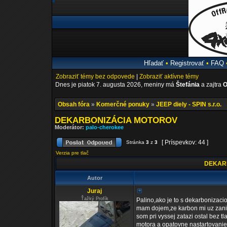
Hľadať
•
Registrovať
•
FAQ
Zobraziť témy bez odpovede
|
Zobraziť aktívne témy
Dnes je piatok 7. augusta 2026, meniny má
Štefánia
a zajtra
O
Obsah fóra
»
Komerčné ponuky
»
JEEP diely - SPIN s.r.o.
DEKARBONIZÁCIA MOTOROV
Moderátor:
palo-cherokee
[ Príspevkov: 44 ]
Stránka
3
z
3
Verzia pre tlač
DEKAR
Autor
Juraj
Ťažký Profík
Palino,ako je to s dekarbonizaci
mam dojem,ze karbon mi uz zani
som pri vyssej zatazi ostal bez 
motora a opatovne nastartovanie ,