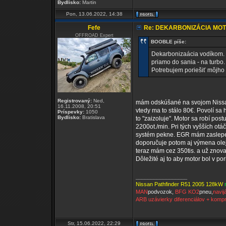
Bydlisko:
Martin
Pon, 13.06.2022, 14:38
Fefe
Re: DEKARBONIZÁCIA MO
OFFROAD Expert
BOOBLE píše:
Dekarbonizaácia vodíkom. M
priamo do sania - na turbo. 
Potrebujem poriešiť môjho 
Registrovaný:
Ned,
mám odskúšané na svojom Nissan
16.11.2008, 20:51
vtedy ma to stálo 80€. Povolí sa
Príspevky:
1050
Bydlisko:
Bratislava
to "zaizoluje". Motor sa robí po
2200ot./min. Pri tých vyšších otá
systém pekne. EGR mám zaslepen
doporučuje potom aj výmena olej
teraz mám cez 350tis. a už znova
Dôležité aj to aby motor bol v por
_________________
Nissan Pathfinder R51 2005 128kW
MAN
podvozok,
BFG KO2
pneu,
navij
ARB uzávierky diferenciálov + komp
Str, 15.06.2022, 22:29