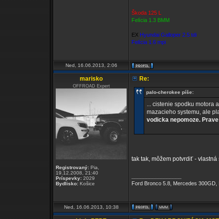
Škoda 125 L
Felícia 1.3 BMM
EX
Hyundai Galloper 2.5 tdi
Felícia 1.6 mpi
Ned, 16.06.2013, 2:06
marisko
Re:
OFFROAD Expert
palo-cherokee píše:
... cistenie spodku motora 
mazacieho systemu, ale pla
vodicka nepomoze. Prave
tak tak, môžem potvrdiť - vlastn
Registrovaný:
Pia,
19.12.2008, 21:40
_________________
Príspevky:
2029
Ford Bronco 5.8, Mercedes 300GD
Bydlisko:
Košice
Ned, 16.06.2013, 10:38