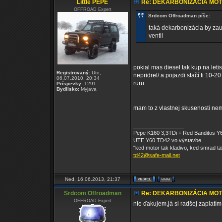
Little PEPE
Re: DEKARBONIZÁCIA MO
OFFROAD Expert
Srdcom Offroadman píše:
taká dekarbonizácia by za
ventil
pokial mas diesel tak kup na leti
Registrovaný:
Uto,
nepridrel/ a pojazdi stačí ti 10-20
06.07.2010, 20:34
ruru .
Príspevky:
1291
Bydlisko:
Myjava
mam to z vlastnej skusenosti ne
_________________
Pepe K160 3,3TDi + Red Banditos Y6
UTE Y60 TD42 vo výstavbe
"ked motor tak kladivo, ked smrad ta
td42@safe-mail.net
Ned, 16.06.2013, 21:37
Srdcom Offroadman
Re: DEKARBONIZÁCIA MO
OFFROAD Expert
nie ďakujem,já si radšej zaplat
_________________