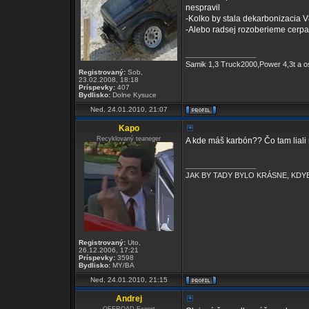
nespravil
-Kolko by stala dekarbonizacia 
-Alebo radsej rozoberieme cerpa
_________________
Samik 1,3 Truck2000,Power 4,3t a os
Registrovaný:
Sob,
23.02.2008, 18:18
Príspevky:
407
Bydlisko:
Dolne Kysuce
Ned, 24.01.2010, 21:07
Kapo
Recyklovaný teaneger
A kde máš karbón?? Čo tam liali 
_________________
JAK BY TADY BYLO KRÁSNE, KDYB
Registrovaný:
Uto,
26.12.2006, 17:21
Príspevky:
3598
Bydlisko:
MY/BA
Ned, 24.01.2010, 21:15
Andrej